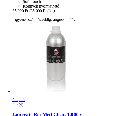
Soft Touch
Könnyen nyomtatható
35.090 Ft
(35.090 Ft / kg)
Ingyenes szállítás eddig: augusztus 11.
2 opció
5.0 (4)
Liqcreate
Bio-​Med Clear, 1.000 g