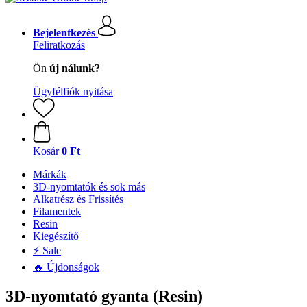
Bejelentkezés
Feliratkozás
Ön
új nálunk?
Ügyfélfiók nyitása
Kosár
0 Ft
Márkák
3D-nyomtatók és sok más
Alkatrész és Frissítés
Filamentek
Resin
Kiegészítő
⚡ Sale
🔥 Újdonságok
3D-nyomtató gyanta (Resin)