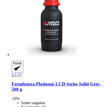
Kosár
3.7 (7)
Formfutura
Platinum LCD Series Solid Grey,
500 g
-20%
Szinte szagtalan