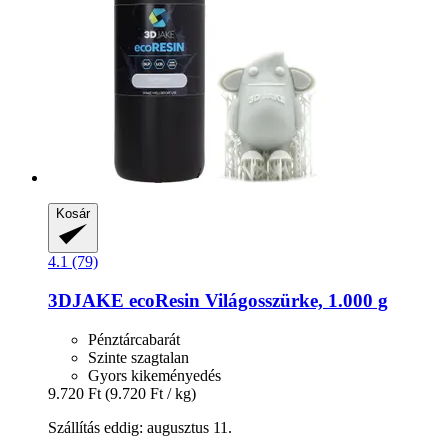
Kosár
4.1 (79)
3DJAKE
ecoResin Világosszürke, 1.000 g
Pénztárcabarát
Szinte szagtalan
Gyors kikeményedés
9.720 Ft
(9.720 Ft / kg)
Szállítás eddig: augusztus 11.