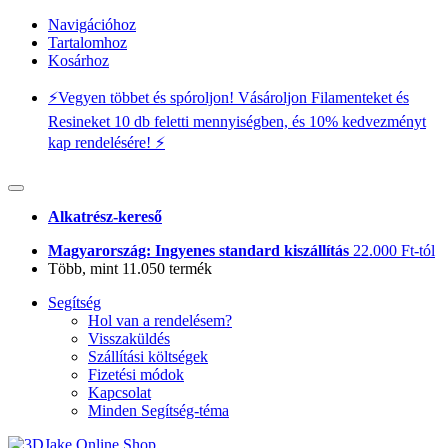
Navigációhoz
Tartalomhoz
Kosárhoz
⚡️Vegyen többet és spóroljon! Vásároljon Filamenteket és
Resineket 10 db feletti mennyiségben, és 10% kedvezményt
kap rendelésére! ⚡️
Alkatrész-kereső
Magyarország: Ingyenes standard kiszállítás
22.000 Ft-tól
Több, mint 11.050 termék
Segítség
Hol van a rendelésem?
Visszaküldés
Szállítási költségek
Fizetési módok
Kapcsolat
Minden Segítség-téma