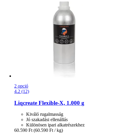
2 opció
4.2 (12)
Liqcreate
Flexible-​X, 1.000 g
Kiváló rugalmasság
Jó szakadási ellenállás
Különösen ipari alkatrészekhez
60.590 Ft
(60.590 Ft / kg)