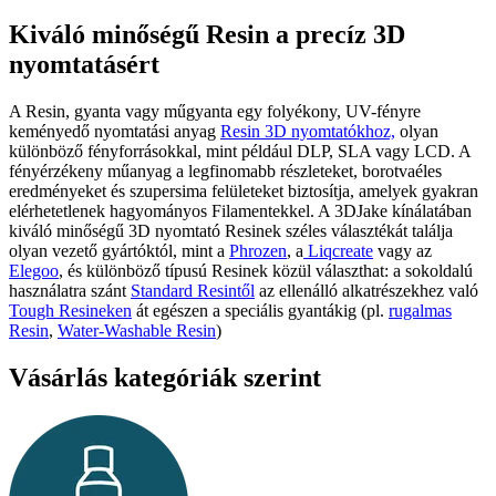
Kiváló minőségű Resin a precíz 3D
nyomtatásért
A Resin, gyanta vagy műgyanta egy folyékony, UV-fényre
keményedő nyomtatási anyag
Resin 3D nyomtatókhoz,
olyan
különböző fényforrásokkal, mint például DLP, SLA vagy LCD. A
fényérzékeny műanyag a legfinomabb részleteket, borotvaéles
eredményeket és szupersima felületeket biztosítja, amelyek gyakran
elérhetetlenek hagyományos Filamentekkel. A 3DJake kínálatában
kiváló minőségű 3D nyomtató Resinek széles választékát találja
olyan vezető gyártóktól, mint a
Phrozen
, a
Liqcreate
vagy az
Elegoo
, és különböző típusú Resinek közül választhat: a sokoldalú
használatra szánt
Standard Resintől
az ellenálló alkatrészekhez való
Tough Resineken
át egészen a speciális gyantákig (pl.
rugalmas
Resin
,
Water-Washable Resin
)
Vásárlás kategóriák szerint