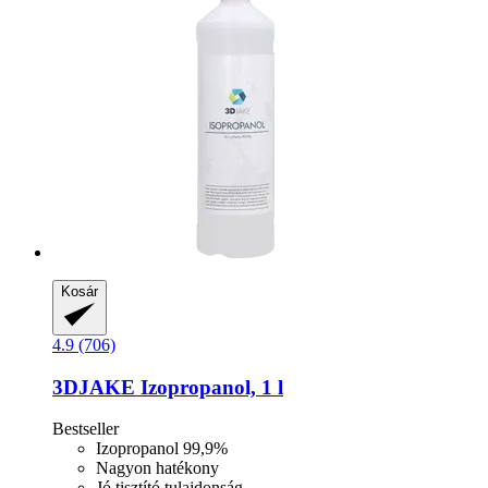
Kosár
4.9 (706)
3DJAKE
Izopropanol, 1 l
Bestseller
Izopropanol 99,9%
Nagyon hatékony
Jó tisztító tulajdonság