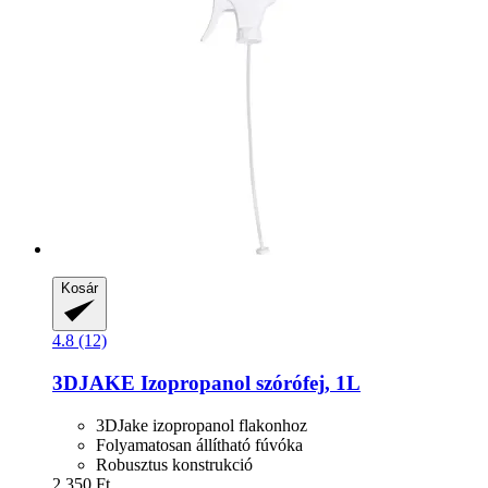
Kosár
4.8 (12)
3DJAKE
Izopropanol szórófej, 1L
3DJake izopropanol flakonhoz
Folyamatosan állítható fúvóka
Robusztus konstrukció
2.350 Ft