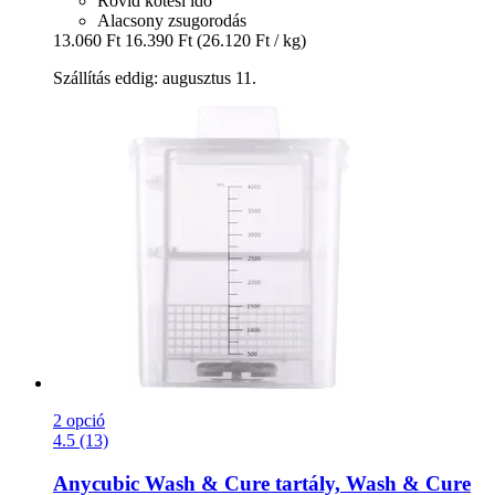
Rövid kötési idő
Alacsony zsugorodás
13.060 Ft
16.390 Ft
(26.120 Ft / kg)
Szállítás eddig: augusztus 11.
2 opció
4.5 (13)
Anycubic
Wash & Cure tartály, Wash & Cure