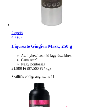
2 opció
4.7 (6)
Liqcreate
Gingiva Mask, 250 g
Az ínyhez hasonló lágyrészekhez
Gumiszerű
Nagy pontosság
21.890 Ft
(87.560 Ft / kg)
Szállítás eddig: augusztus 11.