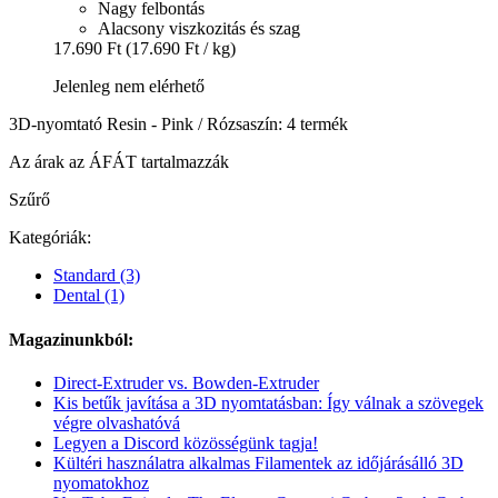
Nagy felbontás
Alacsony viszkozitás és szag
17.690 Ft
(17.690 Ft / kg)
Jelenleg nem elérhető
3D-nyomtató Resin - Pink / Rózsaszín: 4 termék
Az árak az ÁFÁT tartalmazzák
Szűrő
Kategóriák:
Standard
(3)
Dental
(1)
Magazinunkból:
Direct-Extruder vs. Bowden-Extruder
Kis betűk javítása a 3D nyomtatásban: Így válnak a szövegek
végre olvashatóvá
Legyen a Discord közösségünk tagja!
Kültéri használatra alkalmas Filamentek az időjárásálló 3D
nyomatokhoz