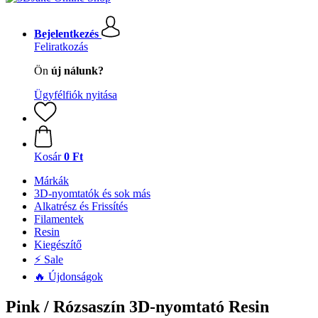
Bejelentkezés
Feliratkozás
Ön
új nálunk?
Ügyfélfiók nyitása
Kosár
0 Ft
Márkák
3D-nyomtatók és sok más
Alkatrész és Frissítés
Filamentek
Resin
Kiegészítő
⚡ Sale
🔥 Újdonságok
Pink / Rózsaszín 3D-nyomtató Resin