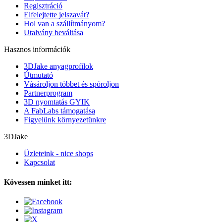
Regisztráció
Elfelejtette jelszavát?
Hol van a szállítmányom?
Utalvány beváltása
Hasznos információk
3DJake anyagprofilok
Útmutató
Vásároljon többet és spóroljon
Partnerprogram
3D nyomtatás GYIK
A FabLabs támogatása
Figyelünk környezetünkre
3DJake
Üzleteink - nice shops
Kapcsolat
Kövessen minket itt: