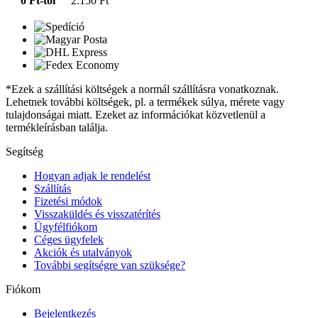
0 Ft-tól
2.150 Ft
*Ezek a szállítási költségek a normál szállításra vonatkoznak.
Lehetnek további költségek, pl. a termékek súlya, mérete vagy
tulajdonságai miatt. Ezeket az információkat közvetlenül a
termékleírásban találja.
Segítség
Hogyan adjak le rendelést
Szállítás
Fizetési módok
Visszaküldés és visszatérítés
Ügyfélfiókom
Céges ügyfelek
Akciók és utalványok
További segítségre van szüksége?
Fiókom
Bejelentkezés