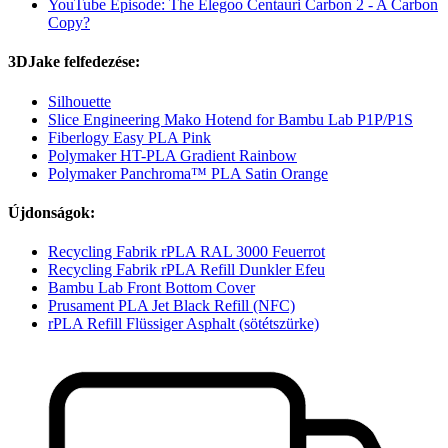
YouTube Episode: The Elegoo Centauri Carbon 2 - A Carbon
Copy?
3DJake felfedezése:
Silhouette
Slice Engineering Mako Hotend for Bambu Lab P1P/P1S
Fiberlogy Easy PLA Pink
Polymaker HT-PLA Gradient Rainbow
Polymaker Panchroma™ PLA Satin Orange
Újdonságok:
Recycling Fabrik rPLA RAL 3000 Feuerrot
Recycling Fabrik rPLA Refill Dunkler Efeu
Bambu Lab Front Bottom Cover
Prusament PLA Jet Black Refill (NFC)
rPLA Refill Flüssiger Asphalt (sötétszürke)