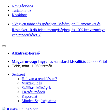
Navigációhoz
Tartalomhoz
Kosárhoz
⚡️Vegyen többet és spóroljon! Vásároljon Filamenteket és
Resineket 10 db feletti mennyiségben, és 10% kedvezményt
kap rendelésére! ⚡️
Alkatrész-kereső
Magyarország: Ingyenes standard kiszállítás
22.000 Ft-tól
Több, mint 11.050 termék
Segítség
Hol van a rendelésem?
Visszaküldés
Szállítási költségek
Fizetési módok
Kapcsolat
Minden Segítség-téma