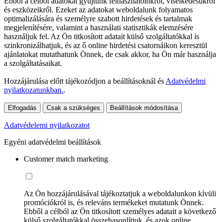
Ebből a célból adatokat gyűjtünk felhasználóinkról, viselkedésükről
és eszközeikről. Ezeket az adatokat weboldalunk folyamatos
optimalizálására és személyre szabott hirdetések és tartalmak
megjelenítésére, valamint a használati statisztikák elemzésére
használjuk fel. Az Ön titkosított adatait külső szolgáltatókkal is
szinkronizálhatjuk, és az ő online hirdetési csatornáikon keresztül
ajánlatokat mutathatunk Önnek, de csak akkor, ha Ön már használja
a szolgáltatásaikat.
Hozzájárulása előtt tájékozódjon a beállításoknál és
Adatvédelmi
nyilatkozatunkban.
.
Elfogadás
Csak a szükséges
Beállítások módosítása
Adatvédelemi nyilatkozatot
Egyéni adatvédelmi beállítások
Customer match marketing
Az Ön hozzájárulásával tájékoztatjuk a weboldalunkon kívüli
promóciókról is, és releváns termékeket mutatunk Önnek.
Ebből a célból az Ön titkosított személyes adatait a következő
külső szolgáltatókkal összehasonlítjuk, és azok online