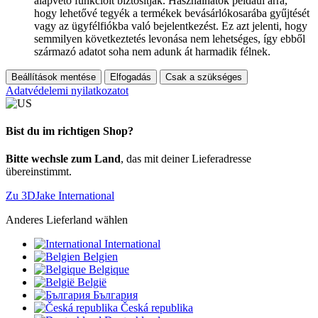
alapvető funkcióit biztosítják. Használhatók például arra,
hogy lehetővé tegyék a termékek bevásárlókosarába gyűjtését
vagy az ügyfélfiókba való bejelentkezést. Ez azt jelenti, hogy
semmilyen következtetés levonása nem lehetséges, így ebből
származó adatot soha nem adunk át harmadik félnek.
Beállítások mentése
Elfogadás
Csak a szükséges
Adatvédelemi nyilatkozatot
Bist du im richtigen Shop?
Bitte wechsle zum Land
, das mit deiner Lieferadresse
übereinstimmt.
Zu 3DJake International
Anderes Lieferland wählen
International
Belgien
Belgique
België
България
Česká republika