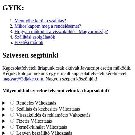
GYIK:
Mennyibe kerül a szállítás?
Mikor kapom meg a rendelésemet?
Hogyan működik a visszaküldés: Magyarország?
Szállítási szolgáltatók
Fizetési módok
Szívesen segítünk!
Kapcsolatfelvételi űrlapunk csak aktivált Javascript esetén működik.
Kérjük, küldjön nekünk egy e-mailt kapcsolatfelvételi kérelmével:
magyar@3djake.com
. Nagyon szépen köszönjük!
Milyen okból szeretné felvenni velünk a kapcsolatot?
Rendelés
Változtatás
Szállítás és kézbesítés
Változtatás
Visszaküldés és reklamáció
Változtatás
Fizetés
Változtatás
Termék/kínálat
Változtatás
Legyen beszállító
Változtatás