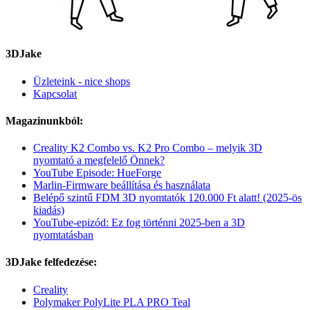
3DJake
Üzleteink - nice shops
Kapcsolat
Magazinunkból:
Creality K2 Combo vs. K2 Pro Combo – melyik 3D
nyomtató a megfelelő Önnek?
YouTube Episode: HueForge
Marlin-Firmware beállítása és használata
Belépő szintű FDM 3D nyomtatók 120.000 Ft alatt! (2025-ös
kiadás)
YouTube-epizód: Ez fog történni 2025-ben a 3D
nyomtatásban
3DJake felfedezése:
Creality
Polymaker PolyLite PLA PRO Teal