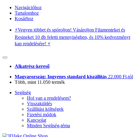
Navigációhoz
Tartalomhoz
Kosárhoz
⚡️Vegyen többet és spóroljon! Vásároljon Filamenteket és
Resineket 10 db feletti mennyiségben, és 10% kedvezményt
kap rendelésére! ⚡️
Alkatrész-kereső
Magyarország: Ingyenes standard kiszállítás
22.000 Ft-tól
Több, mint 11.050 termék
Segítség
Hol van a rendelésem?
Visszaküldés
Szállítási költségek
Fizetési módok
Kapcsolat
Minden Segítség-téma