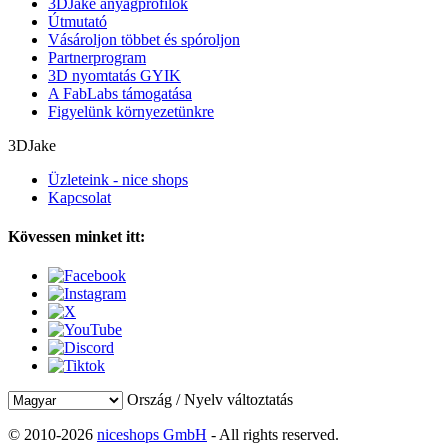
3DJake anyagprofilok
Útmutató
Vásároljon többet és spóroljon
Partnerprogram
3D nyomtatás GYIK
A FabLabs támogatása
Figyelünk környezetünkre
3DJake
Üzleteink - nice shops
Kapcsolat
Kövessen minket itt:
Ország / Nyelv változtatás
© 2010-2026
niceshops GmbH
- All rights reserved.