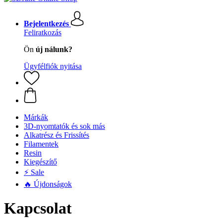
Bejelentkezés
Feliratkozás
Ön
új nálunk?
Ügyfélfiók nyitása
Márkák
3D-nyomtatók és sok más
Alkatrész és Frissítés
Filamentek
Resin
Kiegészítő
⚡ Sale
🔥 Újdonságok
Kapcsolat