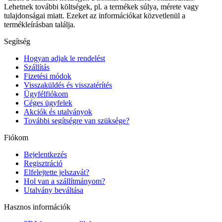
Lehetnek további költségek, pl. a termékek súlya, mérete vagy
tulajdonságai miatt. Ezeket az információkat közvetlenül a
termékleírásban találja.
Segítség
Hogyan adjak le rendelést
Szállítás
Fizetési módok
Visszaküldés és visszatérítés
Ügyfélfiókom
Céges ügyfelek
Akciók és utalványok
További segítségre van szüksége?
Fiókom
Bejelentkezés
Regisztráció
Elfelejtette jelszavát?
Hol van a szállítmányom?
Utalvány beváltása
Hasznos információk