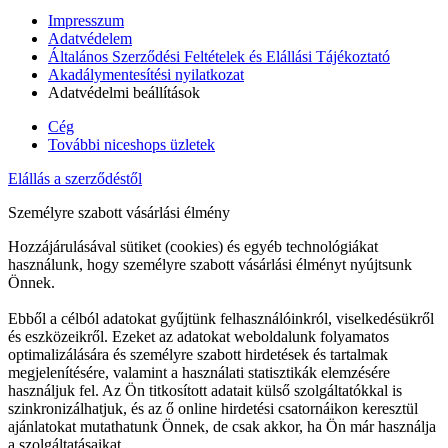
Impresszum
Adatvédelem
Általános Szerződési Feltételek és Elállási Tájékoztató
Akadálymentesítési nyilatkozat
Adatvédelmi beállítások
Cég
További niceshops üzletek
Elállás a szerződéstől
Személyre szabott vásárlási élmény
Hozzájárulásával sütiket (cookies) és egyéb technológiákat
használunk, hogy személyre szabott vásárlási élményt nyújtsunk
Önnek.
Ebből a célból adatokat gyűjtünk felhasználóinkról, viselkedésükről
és eszközeikről. Ezeket az adatokat weboldalunk folyamatos
optimalizálására és személyre szabott hirdetések és tartalmak
megjelenítésére, valamint a használati statisztikák elemzésére
használjuk fel. Az Ön titkosított adatait külső szolgáltatókkal is
szinkronizálhatjuk, és az ő online hirdetési csatornáikon keresztül
ajánlatokat mutathatunk Önnek, de csak akkor, ha Ön már használja
a szolgáltatásaikat.