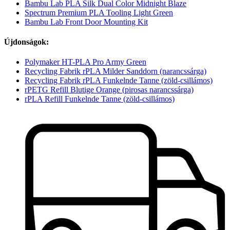
Bambu Lab PLA Silk Dual Color Midnight Blaze
Spectrum Premium PLA Tooling Light Green
Bambu Lab Front Door Mounting Kit
Újdonságok:
Polymaker HT-PLA Pro Army Green
Recycling Fabrik rPLA Milder Sanddorn (narancssárga)
Recycling Fabrik rPLA Funkelnde Tanne (zöld-csillámos)
rPETG Refill Blutige Orange (pirosas narancssárga)
rPLA Refill Funkelnde Tanne (zöld-csillámos)