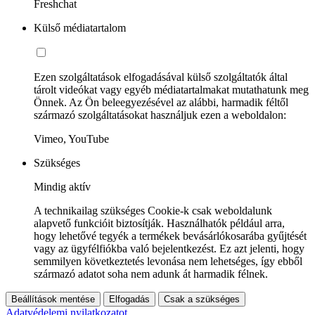
Freshchat
Külső médiatartalom
Ezen szolgáltatások elfogadásával külső szolgáltatók által
tárolt videókat vagy egyéb médiatartalmakat mutathatunk meg
Önnek. Az Ön beleegyezésével az alábbi, harmadik féltől
származó szolgáltatásokat használjuk ezen a weboldalon:
Vimeo, YouTube
Szükséges
Mindig aktív
A technikailag szükséges Cookie-k csak weboldalunk
alapvető funkcióit biztosítják. Használhatók például arra,
hogy lehetővé tegyék a termékek bevásárlókosarába gyűjtését
vagy az ügyfélfiókba való bejelentkezést. Ez azt jelenti, hogy
semmilyen következtetés levonása nem lehetséges, így ebből
származó adatot soha nem adunk át harmadik félnek.
Beállítások mentése
Elfogadás
Csak a szükséges
Adatvédelemi nyilatkozatot