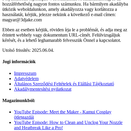
hozzáférhetőség nagyon fontos számunkra. Ha bármilyen akadályba
ütközik weboldalunkon, amely akadályozza vagy korlátozza a
használatát, kérjük, jelezze nekünk a következő e-mail címen:
magyar@3djake.com
Ebben az esetben kérjük, röviden írja le a problémát, és adja meg az
érintett webhely vagy dokumentum URL-címét. Felülvizsgáljuk
kérését, és a lehető leghamarabb felvesszük Önnel a kapcsolatot.
Utolsó frissítés: 2025.06.04.
Jogi információk
Impresszum
Adatvédelem
Általános Szerződési Feltételek és Elállási Tájékoztató
Akadálymentesítési nyilatkozat
Magazinunkból:
YouTube Episode: Meet the Maker - Kamui Cosplay
ötletgazdái
YouTube Episode: How to Clean and Unclog Your Nozzle
and Heatbreak Like a Pro!