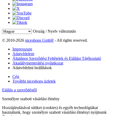
Ország / Nyelv változtatás
© 2010-2026
niceshops GmbH
- All rights reserved.
Impresszum
Adatvédelem
Általános Szerződési Feltételek és Elállási Tájékoztató
Akadálymentesítési nyilatkozat
Adatvédelmi beállítások
Cég
További niceshops üzletek
Elállás a szerződéstől
Személyre szabott vásárlási élmény
Hozzájárulásával sütiket (cookies) és egyéb technológiákat
használunk, hogy személyre szabott vásárlási élményt nyújtsunk