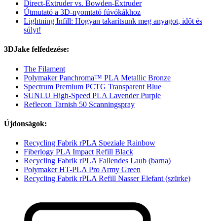
Direct-Extruder vs. Bowden-Extruder
Útmutató a 3D-nyomtató fúvókákhoz
Lightning Infill: Hogyan takarítsunk meg anyagot, időt és
súlyt!
3DJake felfedezése:
The Filament
Polymaker Panchroma™ PLA Metallic Bronze
Spectrum Premium PCTG Transparent Blue
SUNLU High-Speed PLA Lavender Purple
Reflecon Tarnish 50 Scanningspray
Újdonságok:
Recycling Fabrik rPLA Speziale Rainbow
Fiberlogy PLA Impact Refill Black
Recycling Fabrik rPLA Fallendes Laub (barna)
Polymaker HT-PLA Pro Army Green
Recycling Fabrik rPLA Refill Nasser Elefant (szürke)