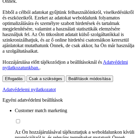
Önnek.
Ebből a célból adatokat gyűjtünk felhasználóinkról, viselkedésükről
és eszközeikről. Ezeket az adatokat weboldalunk folyamatos
optimalizálására és személyre szabott hirdetések és tartalmak
megjelenítésére, valamint a használati statisztikák elemzésére
használjuk fel. Az Ön titkosított adatait külső szolgáltatókkal is
szinkronizálhatjuk, és az ő online hirdetési csatornáikon keresztül
ajánlatokat mutathatunk Önnek, de csak akkor, ha Ön már használja
a szolgáltatásaikat.
Hozzájárulása előtt tájékozódjon a beállításoknál és
Adatvédelmi
nyilatkozatunkban.
.
Elfogadás
Csak a szükséges
Beállítások módosítása
Adatvédelemi nyilatkozatot
Egyéni adatvédelmi beállítások
Customer match marketing
Az Ön hozzájárulásával tájékoztatjuk a weboldalunkon kívüli
promóciókról is, és releváns termékeket mutatunk Önnek.