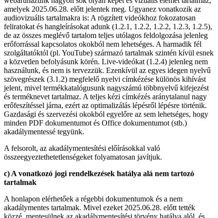
webáruházunk nagyon sok olyan képet és vizuális elemet tartalmaz,
amelyek 2025.06.28. előtt jelentek meg. Ugyanez vonatkozik az
audiovizuális tartalmakra is: A rögzített videókhoz fokozatosan
feliratokat és hangleírásokat adunk (1.2.1, 1.2.2, 1.2.2, 1.2.3, 1.2.5),
de az összes meglévő tartalom teljes utólagos feldolgozása jelenleg
erőforrással kapcsolatos okokból nem lehetséges. A harmadik fél
szolgáltatóktól (pl. YouTube) származó tartalmak szintén kívül esnek
a közvetlen befolyásunk körén. Live-videókat (1.2.4) jelenleg nem
használunk, és nem is tervezzük. Ezenkívül az egyes idegen nyelvű
szövegrészek (3.1.2) megfelelő nyelvi címkézése különös kihívást
jelent, mivel termékkatalógusunk nagyszámú többnyelvű kifejezést
és terméknevet tartalmaz. A teljes kézi címkézés aránytalanul nagy
erőfeszítéssel járna, ezért az optimalizálás lépésről lépésre történik.
Gazdasági és szervezési okokból egyelőre az sem lehetséges, hogy
minden PDF dokumentumot és Office dokumentumot (stb.)
akadálymentessé tegyünk.
A felsorolt, az akadálymentesítési előírásokkal való
összeegyeztethetetlenségeket folyamatosan javítjuk.
c) A vonatkozó jogi rendelkezések hatálya alá nem tartozó
tartalmak
A honlapon elérhetőek a régebbi dokumentumok és a nem
akadálymentes tartalmak. Mivel ezeket 2025.06.28. előtt tették
közzé, mentesülnek az akadálymentesítési törvény hatálya alól, és