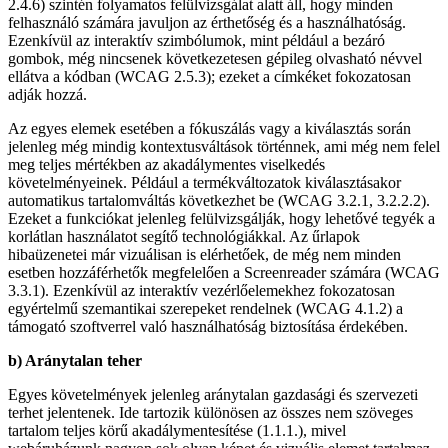
2.4.6) szintén folyamatos felülvizsgálat alatt áll, hogy minden
felhasználó számára javuljon az érthetőség és a használhatóság.
Ezenkívül az interaktív szimbólumok, mint például a bezáró
gombok, még nincsenek következetesen gépileg olvasható névvel
ellátva a kódban (WCAG 2.5.3); ezeket a címkéket fokozatosan
adják hozzá.
Az egyes elemek esetében a fókuszálás vagy a kiválasztás során
jelenleg még mindig kontextusváltások történnek, ami még nem felel
meg teljes mértékben az akadálymentes viselkedés
követelményeinek. Például a termékváltozatok kiválasztásakor
automatikus tartalomváltás következhet be (WCAG 3.2.1, 3.2.2.2).
Ezeket a funkciókat jelenleg felülvizsgálják, hogy lehetővé tegyék a
korlátlan használatot segítő technológiákkal. Az űrlapok
hibaüzenetei már vizuálisan is elérhetőek, de még nem minden
esetben hozzáférhetők megfelelően a Screenreader számára (WCAG
3.3.1). Ezenkívül az interaktív vezérlőelemekhez fokozatosan
egyértelmű szemantikai szerepeket rendelnek (WCAG 4.1.2) a
támogató szoftverrel való használhatóság biztosítása érdekében.
b) Aránytalan teher
Egyes követelmények jelenleg aránytalan gazdasági és szervezeti
terhet jelentenek. Ide tartozik különösen az összes nem szöveges
tartalom teljes körű akadálymentesítése (1.1.1.), mivel