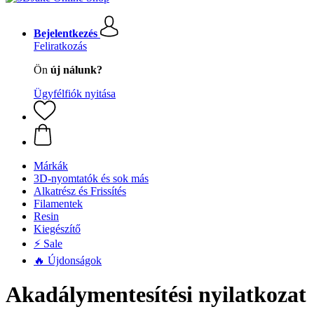
Bejelentkezés
Feliratkozás
Ön
új nálunk?
Ügyfélfiók nyitása
Márkák
3D-nyomtatók és sok más
Alkatrész és Frissítés
Filamentek
Resin
Kiegészítő
⚡ Sale
🔥 Újdonságok
Akadálymentesítési nyilatkozat