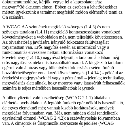
dokumentumokhoz, kérjük, vegye fel a kapcsolatot a/az
magyar@3djake.com címen. Ebben az esetben a lehetőségekhez
mérten igyekszünk a tartalmat megfelelő módon elérhetővé tenni az
Ön számára.
A WCAG AA szintjének megfelelő szöveges (1.4.3) és nem
szöveges tartalom (1.4.11) megfelelő kontrasztosságára vonatkozó
követelményeket a weboldalon még nem teljesítjük következetesen.
Az olvashatóság javítására irányuló fokozatos felülvizsgálat
folyamatban van. Erős nagyítás esetén az információ vagy a
funkcionalitás elvesztése nélküli átformázásra vonatkozó
követelmény (1.4.10.) nagyrészt teljesül; a tartalom általában még
erős nagyítási szinteken is használható marad. A kiegészítő tartalom
egérrel való áthúzás vagy billentyűzetfókuszálás esetén történő
hozzáférhetőségére vonatkozó követelmények (1.4.14.) - például az
értékelési megjegyzéseknél vagy a pénztárnál – jelenleg technikailag
megvalósítás alatt állnak, hogy motoros vagy látássérült felhasználók
számára is teljes mértékben használhatóak legyenek.
A billentyűzettel való kezelhetőség (WCAG 2.1.1) általában
elérhető a weboldalon. A legtöbb funkció egér nélkül is használható,
de egyes elemeknél még vannak kisebb korlátozások, amelyek
megoldása folyamatban van. Még nem minden oldal rendelkezik
egyértelmű címmel (WCAG 2.4.2); a szabványosítás folyamatban
van. A címsorok és űrlapmezők szerkezete és jelölése (WCAG