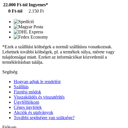
22.000 Ft-tól
Ingyenes*
0 Ft-tól
2.150 Ft
*Ezek a szállítási költségek a normál szállításra vonatkoznak.
Lehetnek további költségek, pl. a termékek súlya, mérete vagy
tulajdonságai miatt. Ezeket az információkat közvetlenül a
termékleírásban találja.
Segítség
Hogyan adjak le rendelést
Szállítás
Fizetési módok
Visszaküldés és visszatérítés
Ügyfélfiókom
Céges ügyfelek
Akciók és utalványok
További segítségre van szüksége?
Fiókom