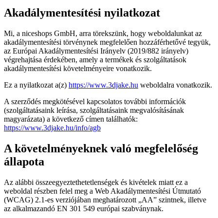
Akadálymentesítési nyilatkozat
Mi, a niceshops GmbH, arra törekszünk, hogy weboldalunkat az
akadálymentesítési törvénynek megfelelően hozzáférhetővé tegyük,
az Európai Akadálymentesítési Irányelv (2019/882 irányelv)
végrehajtása érdekében, amely a termékek és szolgáltatások
akadálymentesítési követelményeire vonatkozik.
Ez a nyilatkozat a(z)
https://www.3djake.hu
weboldalra vonatkozik.
A szerződés megkötésével kapcsolatos további információk
(szolgáltatásaink leírása, szolgáltatásaink megvalósításának
magyarázata) a következő címen találhatók:
https://www.3djake.hu/info/agb
A követelményeknek való megfelelőség
állapota
Az alábbi összeegyeztethetetlenségek és kivételek miatt ez a
weboldal részben felel meg a Web Akadálymentesítési Útmutató
(WCAG) 2.1-es verziójában meghatározott „AA” szintnek, illetve
az alkalmazandó EN 301 549 európai szabványnak.