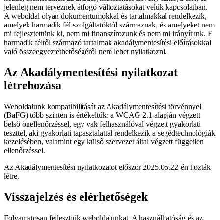
jelenleg nem terveznek átfogó változtatásokat velük kapcsolatban.
A weboldal olyan dokumentumokkal és tartalmakkal rendelkezik,
amelyek harmadik fél szolgáltatóktól származnak, és amelyeket nem
mi fejlesztettünk ki, nem mi finanszírozunk és nem mi irányítunk. E
harmadik féltől származó tartalmak akadálymentesítési előírásokkal
való összeegyeztethetőségéről nem lehet nyilatkozni.
Az Akadálymentesítési nyilatkozat
létrehozása
Weboldalunk kompatibilitását az Akadálymentesítési törvénnyel
(BaFG) több szinten is értékeltük: a WCAG 2.1 alapján végzett
belső önellenőrzéssel, egy vak felhasználóval végzett gyakorlati
teszttel, aki gyakorlati tapasztalattal rendelkezik a segédtechnológiák
kezelésében, valamint egy külső szervezet által végzett független
ellenőrzéssel.
Az Akadálymentesítési nyilatkozatot először 2025.05.22-én hozták
létre.
Visszajelzés és elérhetőségek
Folyamatosan fejlesztjük weboldalunkat. A használhatóság és az