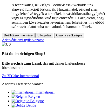
A technikailag szükséges Cookie-k csak weboldalunk
alapvető funkcióit biztosítják. Használhatók például arra,
hogy lehetővé tegyék a termékek bevásárlókosarába gyűjtését
vagy az ügyfélfiókba való bejelentkezést. Ez azt jelenti, hogy
semmilyen következtetés levonása nem lehetséges, így ebből
származó adatot soha nem adunk át harmadik félnek.
Beállítások mentése
Elfogadás
Csak a szükséges
Adatvédelemi nyilatkozatot
Bist du im richtigen Shop?
Bitte wechsle zum Land
, das mit deiner Lieferadresse
übereinstimmt.
Zu 3DJake International
Anderes Lieferland wählen
International
Belgien
Belgique
België