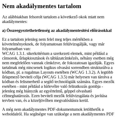
Nem akadálymentes tartalom
Az alábbiakban felsorolt tartalom a következő okok miatt nem
akadálymentes:
a) Összeegyeztethetetlenség az akadálymentesítési előírásokkal
Ez a tartalom jelenleg nem felel meg teljes mértékben a
követelményeknek, de folyamatosan felülvizsgálják, vagy már
folyamatban van:
WCAG 1.3.1. sikerkritérium a szerkezeti elemek, mint például a
címsorok, űrlapkiosztások és táblázatcímkézés, néhány esetben még
nem megfelelően vannak címkézve, de fokozatosan igazítják. Egyes
tartalmak még nincsenek logikus olvasási sorrendben strukturálva a
kódban, pl. a rugalmas Layouts esetében (WCAG 1.3.2). A legtöbb
űrlapmező beviteli célja (WCAG 1.3.5) már helyesen van tárolva a
kódban és felismerhető a segítő technológiák számára. Egyes mezők
esetében - mint például a hírlevélre való feliratkozás gombja -
jelenleg még hiányzik az egyértelmű, géppel olvasható
célmeghatározás. Ezen beviteli mezők felülvizsgálata és javítása
tervben van, és a közeljövőben megvalósításra kerül.
A még nem akadálymentes PDF-dokumentumok letölthetők a
weboldalról. Ha segítségre van szüksége a nem akadálymentes PDF