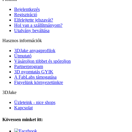
Bejelentkezés
Regisztráció
Elfelejtette jelszavát?
Hol van a szállítmányom?
Utalvány beváltása
Hasznos információk
3DJake anyagprofilok
Útmutató
Vásároljon többet és spóroljon
Partnerprogram
3D nyomtatás GYIK
A FabLabs támogatása
Figyelünk környezetünkre
3DJake
Üzleteink - nice shops
Kapcsolat
Kövessen minket itt: