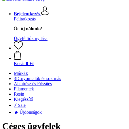
Bejelentkezés
Feliratkozás
Ön
új nálunk?
Ügyfélfiók nyitása
Kosár
0 Ft
Márkák
3D-nyomtatók és sok más
Alkatrész és Frissítés
Filamentek
Resin
Kiegészítő
⚡ Sale
🔥 Újdonságok
Céges ügyfelek