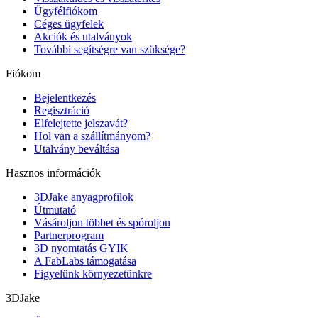
Ügyfélfiókom
Céges ügyfelek
Akciók és utalványok
További segítségre van szüksége?
Fiókom
Bejelentkezés
Regisztráció
Elfelejtette jelszavát?
Hol van a szállítmányom?
Utalvány beváltása
Hasznos információk
3DJake anyagprofilok
Útmutató
Vásároljon többet és spóroljon
Partnerprogram
3D nyomtatás GYIK
A FabLabs támogatása
Figyelünk környezetünkre
3DJake