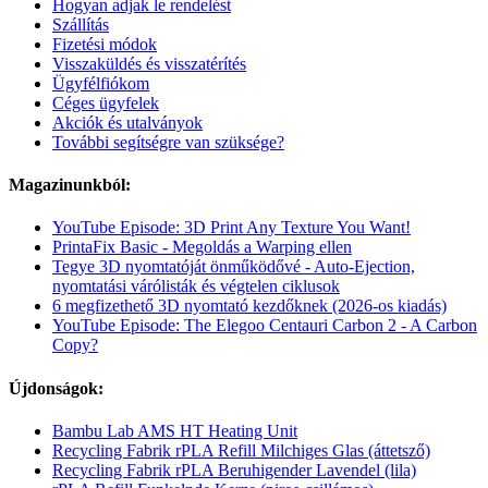
Hogyan adjak le rendelést
Szállítás
Fizetési módok
Visszaküldés és visszatérítés
Ügyfélfiókom
Céges ügyfelek
Akciók és utalványok
További segítségre van szüksége?
Magazinunkból:
YouTube Episode: 3D Print Any Texture You Want!
PrintaFix Basic - Megoldás a Warping ellen
Tegye 3D nyomtatóját önműködővé - Auto-Ejection,
nyomtatási várólisták és végtelen ciklusok
6 megfizethető 3D nyomtató kezdőknek (2026-os kiadás)
YouTube Episode: The Elegoo Centauri Carbon 2 - A Carbon
Copy?
Újdonságok:
Bambu Lab AMS HT Heating Unit
Recycling Fabrik rPLA Refill Milchiges Glas (áttetsző)
Recycling Fabrik rPLA Beruhigender Lavendel (lila)