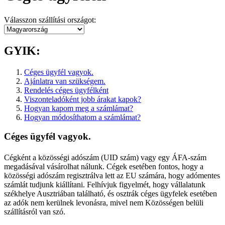
Válasszon szállítási országot:
GYIK:
Céges ügyfél vagyok.
Ajánlatra van szükségem.
Rendelés céges ügyfélként
Viszonteladóként jobb árakat kapok?
Hogyan kapom meg a számlámat?
Hogyan módosíthatom a számlámat?
Céges ügyfél vagyok.
Cégként a közösségi adószám (UID szám) vagy egy ÁFA-szám
megadásával vásárolhat nálunk. Cégek esetében fontos, hogy a
közösségi adószám regisztrálva lett az EU számára, hogy adómentes
számlát tudjunk kiállítani. Felhívjuk figyelmét, hogy vállalatunk
székhelye Ausztriában található, és osztrák céges ügyfelek esetében
az adók nem kerülnek levonásra, mivel nem Közösségen belüli
szállításról van szó.