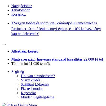
Navigációhoz
Tartalomhoz
Kosárhoz
⚡️Vegyen többet és spóroljon! Vásároljon Filamenteket és
Resineket 10 db feletti mennyiségben, és 10% kedvezményt
kap rendelésére! ⚡️
Alkatrész-kereső
Magyarország: Ingyenes standard kiszállítás
22.000 Ft-tól
Több, mint 11.050 termék
Segítség
Hol van a rendelésem?
Visszaküldés
Szállítási költségek
Fizetési módok
Kapcsolat
Minden Segítség-téma