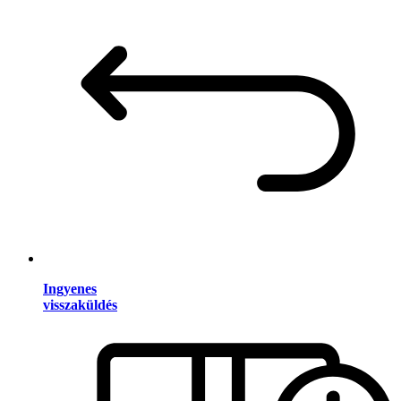
Ingyenes
visszaküldés