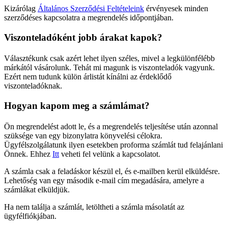
Kizárólag
Általános Szerződési Feltételeink
érvényesek minden
szerződéses kapcsolatra a megrendelés időpontjában.
Viszonteladóként jobb árakat kapok?
Választékunk csak azért lehet ilyen széles, mivel a legkülönfélébb
márkától vásárolunk. Tehát mi magunk is viszonteladók vagyunk.
Ezért nem tudunk külön árlistát kínálni az érdeklődő
viszonteladóknak.
Hogyan kapom meg a számlámat?
Ön megrendelést adott le, és a megrendelés teljesítése után azonnal
szüksége van egy bizonylatra könyvelési célokra.
Ügyfélszolgálatunk ilyen esetekben proforma számlát tud felajánlani
Önnek. Ehhez
Itt
veheti fel velünk a kapcsolatot.
A számla csak a feladáskor készül el, és e-mailben kerül elküldésre.
Lehetőség van egy második e-mail cím megadására, amelyre a
számlákat elküldjük.
Ha nem találja a számlát, letöltheti a számla másolatát az
ügyfélfiókjában.