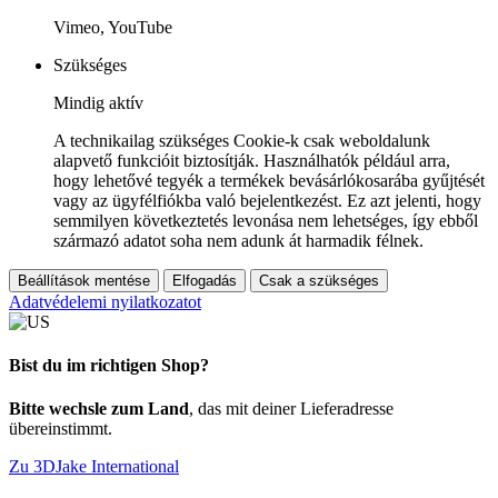
Vimeo, YouTube
Szükséges
Mindig aktív
A technikailag szükséges Cookie-k csak weboldalunk
alapvető funkcióit biztosítják. Használhatók például arra,
hogy lehetővé tegyék a termékek bevásárlókosarába gyűjtését
vagy az ügyfélfiókba való bejelentkezést. Ez azt jelenti, hogy
semmilyen következtetés levonása nem lehetséges, így ebből
származó adatot soha nem adunk át harmadik félnek.
Beállítások mentése
Elfogadás
Csak a szükséges
Adatvédelemi nyilatkozatot
Bist du im richtigen Shop?
Bitte wechsle zum Land
, das mit deiner Lieferadresse
übereinstimmt.
Zu 3DJake International