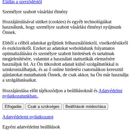
Elállás a szerződéstől
Személyre szabott vásárlási élmény
Hozzájárulásával sütiket (cookies) és egyéb technológiákat
használunk, hogy személyre szabott vásárlási élményt nyújtsunk
Önnek.
Ebből a célból adatokat gyűjtünk felhasználóinkról, viselkedésükről
és eszközeikről. Ezeket az adatokat weboldalunk folyamatos
optimalizálására és személyre szabott hirdetések és tartalmak
megjelenítésére, valamint a használati statisztikák elemzésére
használjuk fel. Az Ön titkosított adatait külső szolgáltatókkal is
szinkronizálhatjuk, és az ő online hirdetési csatornáikon keresztül
ajánlatokat mutathatunk Önnek, de csak akkor, ha Ön már használja
a szolgáltatásaikat.
Hozzájárulása előtt tájékozódjon a beállításoknál és
Adatvédelmi
nyilatkozatunkban.
.
Elfogadás
Csak a szükséges
Beállítások módosítása
Adatvédelemi nyilatkozatot
Egyéni adatvédelmi beállítások