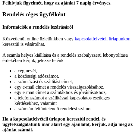
Felhívjuk figyelmét, hogy az ajánlat 7 napig érvényes.
Rendelés céges ügyfélként
Információk a rendelés lezárásáról
Közvetlenül online üzletünkben vagy
kapcsolatfelvételi űrlapunkon
keresztül is vásárolhat.
A számla helyes kiállítása és a rendelés szabályszerű lebonyolítása
érdekében kérjük, jelezze felénk
a cég nevét,
a közösségi adószámot,
a számlázási és szállítási címet,
egy e-mail címet a rendelés visszaigazolásához,
egy e-mail címet a számlákhoz és jóváírásokhoz,
a telefonszámot a szállítással kapcsolatos esetleges
kérdésekhez, valamint
a számlán feltüntetendő rendelési számot.
Ha a kapcsolatfelvételi űrlapon keresztül rendel, és
ügyfélszolgálatunk már aláírt egy ajánlatot, kérjük, adja meg az
ajánlat számát.