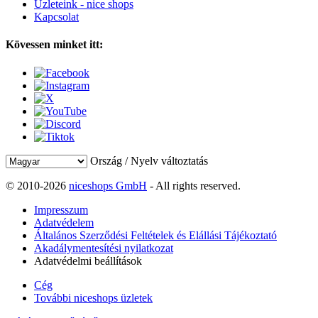
Üzleteink - nice shops
Kapcsolat
Kövessen minket itt:
Ország / Nyelv változtatás
© 2010-2026
niceshops GmbH
- All rights reserved.
Impresszum
Adatvédelem
Általános Szerződési Feltételek és Elállási Tájékoztató
Akadálymentesítési nyilatkozat
Adatvédelmi beállítások
Cég
További niceshops üzletek