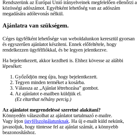
Rendszerünk az Európai Unió irányelveinek megfelelően ellenőrzi a
közösségi adószámot. Egyébként lehetőség van az adószám
megadására adólevonás nélkül.
Ajánlatra van szükségem.
Céges ügyfélként lehetősége van weboldalunkon keresztül gyorsan
és egyszerűen ajánlatot készíteni. Ennek előfeltétele, hogy
rendelkezzen ügyfélfiókkal, és be legyen jelentkezve.
Ha bejelentkezett, akkor kezdheti is. Ehhez kövesse az alábbi
lépeséket:
Győződjön meg újra, hogy bejelentkezett.
Tegyen minden terméket a kosárba.
Válassza az „Ajánlat létrehozása” gombot.
Az ajánlatot e-mailben küldjük el.
(Ez eltarthat néhány percig.)
Az ajánlatot megrendeléssé szeretné alakítani?
Könnyedén válaszolhat az ajánlatot tartalmazó e-mailre.
Vagy írjon
ügyfélszolgálatunknak
. Ha új e-mailt küld nekünk,
javasoljuk, hogy tüntesse fel az ajánlat számát, a könnyebb
beazonosításhoz.