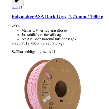
5.0 (1)
Polymaker
ASA Dark Grey, 1,75 mm / 1000 g
-29%
Magas UV- és időjárásállóság
Jó stabilitás és ütésállóság
Az ABS-hez hasonló tulajdonságok
9.825 Ft
13.790 Ft
(9.825 Ft / kg)
Szállítás eddig: augusztus 11.