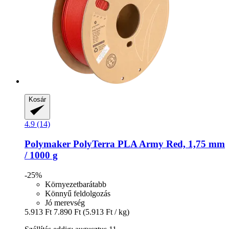
Kosár
4.9 (14)
Polymaker
PolyTerra PLA Army Red, 1,75 mm
/ 1000 g
-25%
Környezetbarátabb
Könnyű feldolgozás
Jó merevség
5.913 Ft
7.890 Ft
(5.913 Ft / kg)