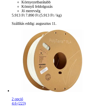
Környezetbarátabb
Könnyű feldolgozás
Jó merevség
5.913 Ft
7.890 Ft
(5.913 Ft / kg)
Szállítás eddig: augusztus 11.
2 opció
4.6 (223)