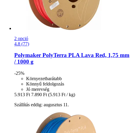
2 opció
4.8 (77)
Polymaker
PolyTerra PLA Lava Red, 1,75 mm
/ 1000 g
-25%
Környezetbarátabb
Könnyű feldolgozás
Jó merevség
5.913 Ft
7.890 Ft
(5.913 Ft / kg)
Szállítás eddig: augusztus 11.