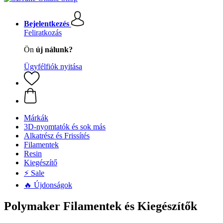
Bejelentkezés
Feliratkozás
Ön
új nálunk?
Ügyfélfiók nyitása
Márkák
3D-nyomtatók és sok más
Alkatrész és Frissítés
Filamentek
Resin
Kiegészítő
⚡ Sale
🔥 Újdonságok
Polymaker Filamentek és Kiegészítők