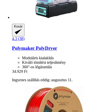
Kosár
4.3 (38)
Polymaker
PolyDryer
Moduláris kialakítás
Kiváló tömítési teljesítmény
360°-os légáramlás
34.929 Ft
Ingyenes szállítás eddig: augusztus 11.