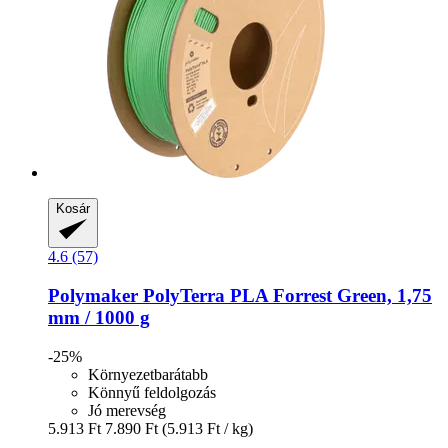
Kosár
4.6 (57)
Polymaker
PolyTerra PLA Forrest Green, 1,75
mm / 1000 g
-25%
Környezetbarátabb
Könnyű feldolgozás
Jó merevség
5.913 Ft
7.890 Ft
(5.913 Ft / kg)