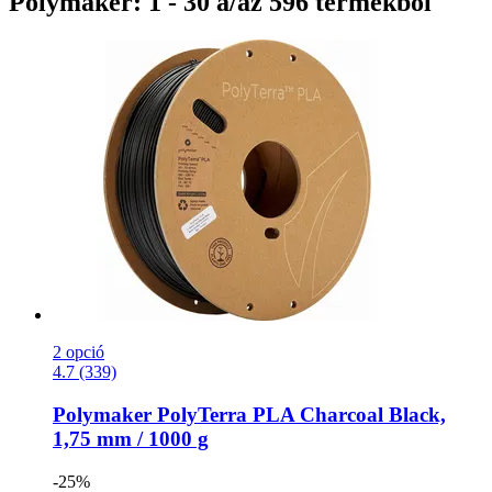
Polymaker: 1 - 30 a/az 596 termékből
2 opció
4.7 (339)
Polymaker
PolyTerra PLA Charcoal Black,
1,75 mm / 1000 g
-25%