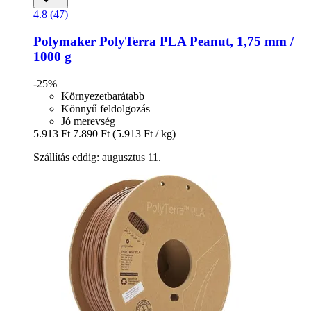
4.8 (47)
Polymaker
PolyTerra PLA Peanut, 1,75 mm /
1000 g
-25%
Környezetbarátabb
Könnyű feldolgozás
Jó merevség
5.913 Ft
7.890 Ft
(5.913 Ft / kg)
Szállítás eddig: augusztus 11.