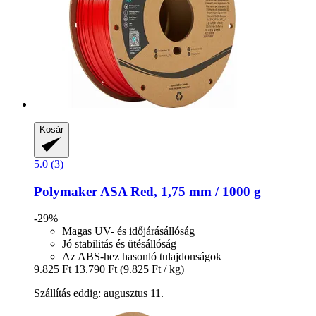
Kosár
5.0 (3)
Polymaker
ASA Red, 1,75 mm / 1000 g
-29%
Magas UV- és időjárásállóság
Jó stabilitás és ütésállóság
Az ABS-hez hasonló tulajdonságok
9.825 Ft
13.790 Ft
(9.825 Ft / kg)
Szállítás eddig: augusztus 11.