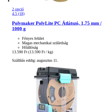
2 opció
4.5 (18)
Polymaker
PolyLite PC Átlátszó, 1,75 mm /
1000 g
Fényes felület
Magas mechanikai szilárdság
Hőállóság
13.590 Ft
(13.590 Ft / kg)
Szállítás eddig: augusztus 11.