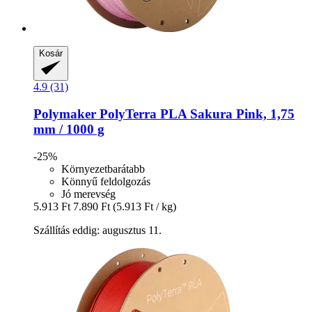
Kosár
4.9 (31)
Polymaker
PolyTerra PLA Sakura Pink, 1,75
mm / 1000 g
-25%
Környezetbarátabb
Könnyű feldolgozás
Jó merevség
5.913 Ft
7.890 Ft
(5.913 Ft / kg)
Szállítás eddig: augusztus 11.