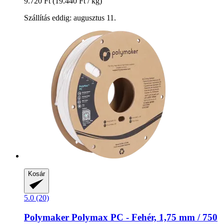
9.720 Ft
(19.440 Ft / kg)
Szállítás eddig: augusztus 11.
Kosár
5.0 (20)
Polymaker
Polymax PC -​ Fehér, 1,75 mm / 750