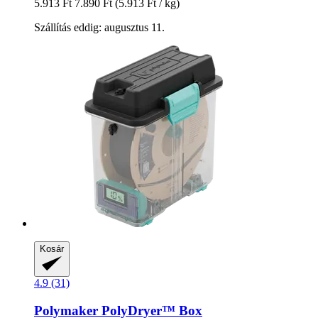
5.913 Ft
7.890 Ft
(5.913 Ft / kg)
Szállítás eddig: augusztus 11.
Kosár
4.9 (31)
Polymaker
PolyDryer™ Box