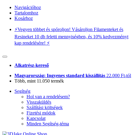
Navigációhoz
Tartalomhoz
Kosárhoz
⚡️Vegyen többet és spóroljon! Vásároljon Filamenteket és
Resineket 10 db feletti mennyiségben, és 10% kedvezményt
kap rendelésére! ⚡️
Alkatrész-kereső
Magyarország: Ingyenes standard kiszállítás
22.000 Ft-tól
Több, mint 11.050 termék
Segítség
Hol van a rendelésem?
Visszaküldés
Szállítási költségek
Fizetési módok
Kapcsolat
Minden Segítség-téma