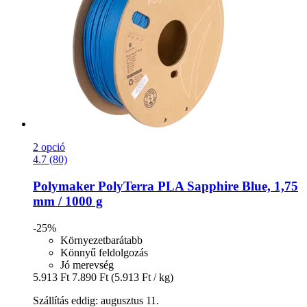
2 opció
4.7 (80)
Polymaker
PolyTerra PLA Sapphire Blue, 1,75
mm / 1000 g
-25%
Környezetbarátabb
Könnyű feldolgozás
Jó merevség
5.913 Ft
7.890 Ft
(5.913 Ft / kg)
Szállítás eddig: augusztus 11.