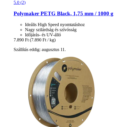
5.0 (2)
Polymaker
PETG Black, 1,75 mm / 1000 g
Ideális High Speed nyomtatáshoz
Nagy szilárdság és szívósság
Időjárás- és UV-álló
7.890 Ft
(7.890 Ft / kg)
Szállítás eddig: augusztus 11.