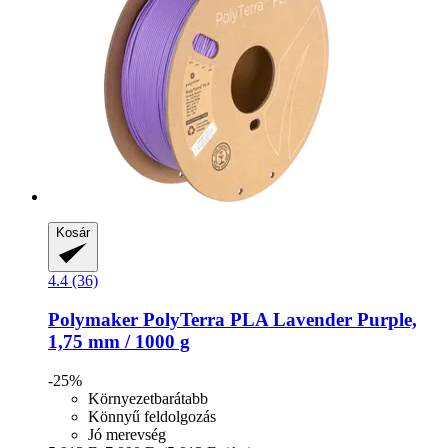
Kosár
4.4 (36)
Polymaker
PolyTerra PLA Lavender Purple,
1,75 mm / 1000 g
-25%
Környezetbarátabb
Könnyű feldolgozás
Jó merevség