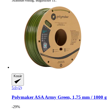
Szállítás eddig: augusztus 11.
Kosár
5.0 (2)
Polymaker
ASA Army Green, 1,75 mm / 1000 g
-29%