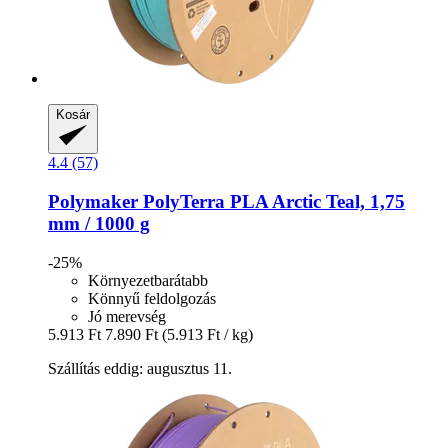
Kosár
4.4 (57)
Polymaker
PolyTerra PLA Arctic Teal, 1,75
mm / 1000 g
-25%
Környezetbarátabb
Könnyű feldolgozás
Jó merevség
5.913 Ft
7.890 Ft
(5.913 Ft / kg)
Szállítás eddig: augusztus 11.