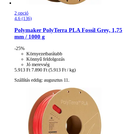
2 opció
4.6 (136)
Polymaker
PolyTerra PLA Fossil Grey, 1,75
mm / 1000 g
-25%
Környezetbarátabb
Könnyű feldolgozás
Jó merevség
5.913 Ft
7.890 Ft
(5.913 Ft / kg)
Szállítás eddig: augusztus 11.