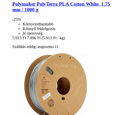
Polymaker
PolyTerra PLA Cotton White, 1,75
mm / 1000 g
-25%
Környezetbarátabb
Könnyű feldolgozás
Jó merevség
5.913 Ft
7.890 Ft
(5.913 Ft / kg)
Szállítás eddig: augusztus 11.