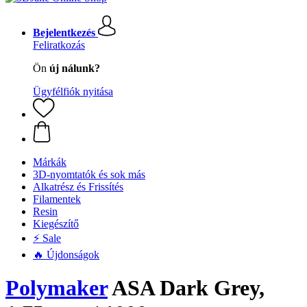
Bejelentkezés
Feliratkozás
Ön
új nálunk?
Ügyfélfiók nyitása
Márkák
3D-nyomtatók és sok más
Alkatrész és Frissítés
Filamentek
Resin
Kiegészítő
⚡ Sale
🔥 Újdonságok
Polymaker
ASA Dark Grey,