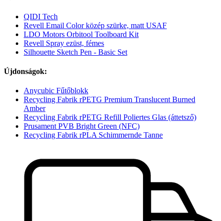
QIDI Tech
Revell Email Color közép szürke, matt USAF
LDO Motors Orbitool Toolboard Kit
Revell Spray ezüst, fémes
Silhouette Sketch Pen - Basic Set
Újdonságok:
Anycubic Fűtőblokk
Recycling Fabrik rPETG Premium Translucent Burned
Amber
Recycling Fabrik rPETG Refill Poliertes Glas (áttetsző)
Prusament PVB Bright Green (NFC)
Recycling Fabrik rPLA Schimmernde Tanne