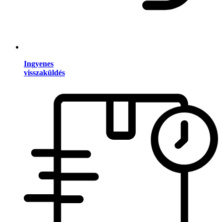
Ingyenes
visszaküldés