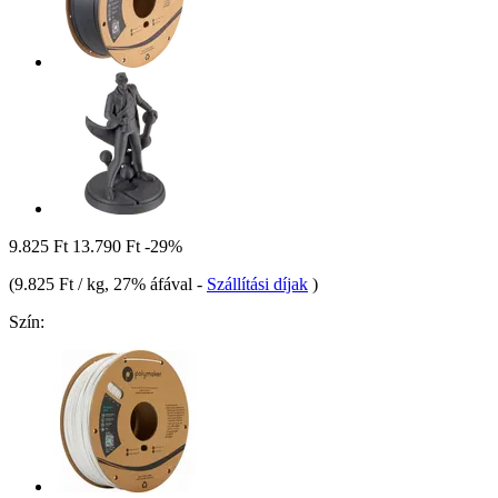
9.825 Ft
13.790 Ft
-29%
(
9.825 Ft / kg
, 27% áfával
-
Szállítási díjak
)
Szín: