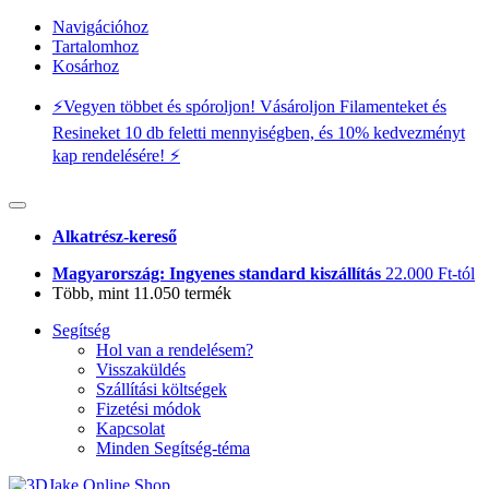
Navigációhoz
Tartalomhoz
Kosárhoz
⚡️Vegyen többet és spóroljon! Vásároljon Filamenteket és
Resineket 10 db feletti mennyiségben, és 10% kedvezményt
kap rendelésére! ⚡️
Alkatrész-kereső
Magyarország: Ingyenes standard kiszállítás
22.000 Ft-tól
Több, mint 11.050 termék
Segítség
Hol van a rendelésem?
Visszaküldés
Szállítási költségek
Fizetési módok
Kapcsolat
Minden Segítség-téma