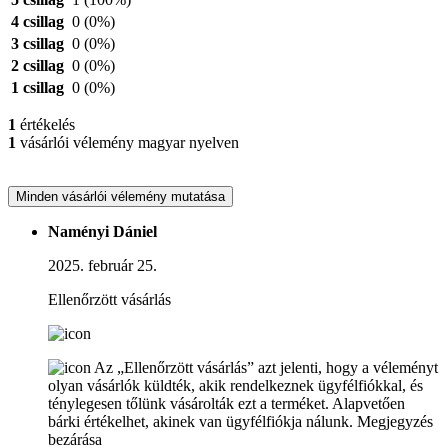
4 csillag
0
(0%)
3 csillag
0
(0%)
2 csillag
0
(0%)
1 csillag
0
(0%)
1
értékelés
1
vásárlói vélemény magyar nyelven
Minden vásárlói vélemény mutatása
Naményi Dániel
2025. február 25.
Ellenőrzött vásárlás
Az „Ellenőrzött vásárlás” azt jelenti, hogy a véleményt
olyan vásárlók küldték, akik rendelkeznek ügyfélfiókkal, és
ténylegesen tőlünk vásárolták ezt a terméket. Alapvetően
bárki értékelhet, akinek van ügyfélfiókja nálunk.
Megjegyzés
bezárása