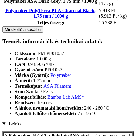
Polymaker ASA Dark Grey, 1,75 mm / 1000 g
Ft / kg)
Polymaker PolyTerra PLA Charcoal Black,
5.913 Ft
1,75 mm / 1000 g
(5.913 Ft / kg)
Teljes összeg:
15.738 Ft
Mindkettő a kosárba
Termék információk és technikai adatok
Cikkszám:
PM-PF01037
Tartalom:
1.000 g
EAN:
6938936708711
Gyártói szám:
PF01037
Márka (Gyártó):
Polymaker
Átmérő:
1,75 mm
Terméktípus:
ASA Filament
Szín:
Szürke / Ezüst
Kompatibilitás:
Bambu Lab AMS*
Rendszer:
Tekercs
Ajánlott nyomtatási hőmérséklet:
240 - 260 °C
Ajánlott felfűtési hőmérséklet:
75 - 95 °C
Leírás
A Polymaker™ ASA
a
PolyLite ASA
utódja. Az anyag és annak