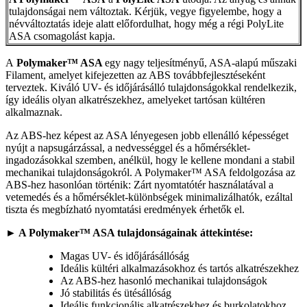
tulajdonságai nem változtak. Kérjük, vegye figyelembe, hogy a
névváltoztatás ideje alatt előfordulhat, hogy még a régi PolyLite
ASA csomagolást kapja.
A
Polymaker™ ASA
egy nagy teljesítményű, ASA-alapú műszaki
Filament, amelyet kifejezetten az ABS továbbfejlesztéseként
terveztek. Kiváló UV- és időjárásálló tulajdonságokkal rendelkezik,
így ideális olyan alkatrészekhez, amelyeket tartósan kültéren
alkalmaznak.
Az ABS-hez képest az ASA lényegesen jobb ellenálló képességet
nyújt a napsugárzással, a nedvességgel és a hőmérséklet-
ingadozásokkal szemben, anélkül, hogy le kellene mondani a stabil
mechanikai tulajdonságokról. A Polymaker™ ASA feldolgozása az
ABS-hez hasonlóan történik: Zárt nyomtatótér használatával a
vetemedés és a hőmérséklet-különbségek minimalizálhatók, ezáltal
tiszta és megbízható nyomtatási eredmények érhetők el.
► A Polymaker™ ASA tulajdonságainak áttekintése:
Magas UV- és időjárásállóság
Ideális kültéri alkalmazásokhoz és tartós alkatrészekhez
Az ABS-hez hasonló mechanikai tulajdonságok
Jó stabilitás és ütésállóság
Ideális funkcionális alkatrészekhez és burkolatokhoz