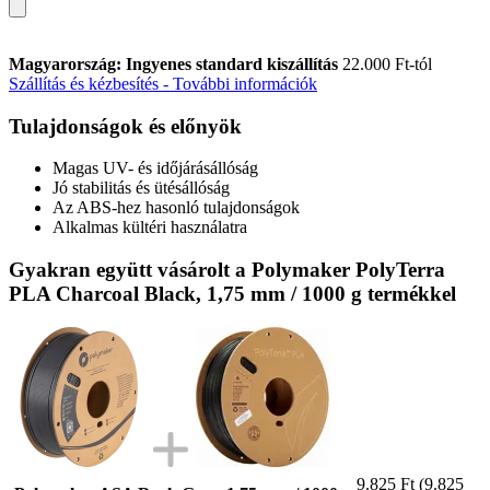
Magyarország: Ingyenes standard kiszállítás
22.000 Ft-tól
Szállítás és kézbesítés - További információk
Tulajdonságok és előnyök
Magas UV- és időjárásállóság
Jó stabilitás és ütésállóság
Az ABS-hez hasonló tulajdonságok
Alkalmas kültéri használatra
Gyakran együtt vásárolt a Polymaker PolyTerra
PLA Charcoal Black, 1,75 mm / 1000 g termékkel
9.825 Ft
(9.825