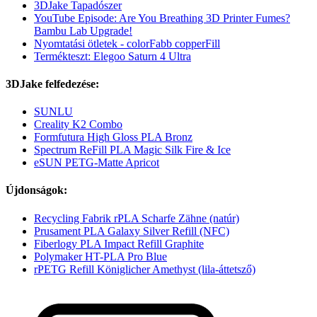
3DJake Tapadószer
YouTube Episode: Are You Breathing 3D Printer Fumes?
Bambu Lab Upgrade!
Nyomtatási ötletek - colorFabb copperFill
Termékteszt: Elegoo Saturn 4 Ultra
3DJake felfedezése:
SUNLU
Creality K2 Combo
Formfutura High Gloss PLA Bronz
Spectrum ReFill PLA Magic Silk Fire & Ice
eSUN PETG-Matte Apricot
Újdonságok:
Recycling Fabrik rPLA Scharfe Zähne (natúr)
Prusament PLA Galaxy Silver Refill (NFC)
Fiberlogy PLA Impact Refill Graphite
Polymaker HT-PLA Pro Blue
rPETG Refill Königlicher Amethyst (lila-áttetsző)