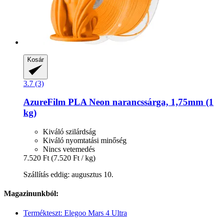
Kosár
3.7 (3)
AzureFilm
PLA Neon narancssárga, 1,75mm (1
kg)
Kiváló szilárdság
Kiváló nyomtatási minőség
Nincs vetemedés
7.520 Ft
(7.520 Ft / kg)
Szállítás eddig: augusztus 10.
Magazinunkból:
Termékteszt: Elegoo Mars 4 Ultra