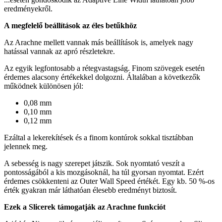
eredményekről.
A megfelelő beállítások az éles betűkhöz
Az Arachne mellett vannak más beállítások is, amelyek nagy
hatással vannak az apró részletekre.
Az egyik legfontosabb a rétegvastagság. Finom szövegek esetén
érdemes alacsony értékekkel dolgozni. Általában a következők
működnek különösen jól:
0,08 mm
0,10 mm
0,12 mm
Ezáltal a lekerekítések és a finom kontúrok sokkal tisztábban
jelennek meg.
A sebesség is nagy szerepet játszik. Sok nyomtató veszít a
pontosságából a kis mozgásoknál, ha túl gyorsan nyomtat. Ezért
érdemes csökkenteni az Outer Wall Speed értékét. Egy kb. 50 %-os
érték gyakran már láthatóan élesebb eredményt biztosít.
Ezek a Slicerek támogatják az Arachne funkciót