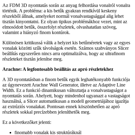
Az FDM 3D nyomtatás során az anyag felhordása vonalról vonalra
történik. A probléma: a kis betűk gyakran rendkívül keskeny
részekből állnak, amelyeket normál vonalvastagsággal alig lehet
tisztán kinyomtatni. Ez olyan tipikus problémákhoz vezet, mint az
elmosódott betűk, összefolyt részletek, olvashatatlan szöveg,
valamint a hiányzó finom kontúrok.
Különösen kritikussá válik a helyzet kis betűméretek vagy az egyes
vonalak közötti szűk távolságok esetén. Számos szabványos Slicer
beállítás egyszerűen nincs arra optimalizálva, hogy az ultrafinom
részleteket tisztán jelenítse meg.
Arachne: A legfontosabb beállítás az apró részletekhez
A 3D nyomtatásban a finom betűk egyik leghatékonyabb funkciója
az úgynevezett Arachne Wall Generator, illetve az Adaptive Line
Width. Ez a funkció dinamikusan változtatja a vonalvastagságot a
nyomtatás során. Ahelyett, hogy mindenhol ugyanazt a vastagságot
használná, a Slicer automatikusan a modell geometriájához igazítja
az extrúziós vonalakat. Pontosan ennek köszönhetően az apró
részletek sokkal precízebben jeleníthetők meg.
Ez a következőket jelenti:
finomabb vonalak kis struktúráknál