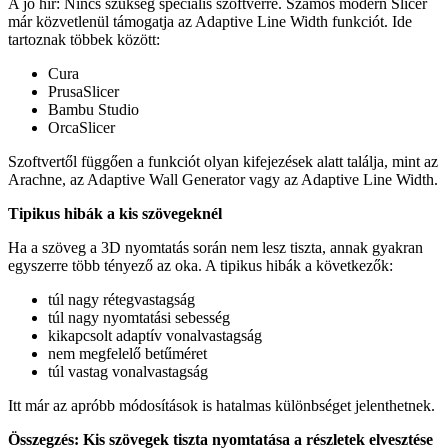
A jó hír: Nincs szükség speciális szoftverre. Számos modern Slicer
már közvetlenül támogatja az Adaptive Line Width funkciót. Ide
tartoznak többek között:
Cura
PrusaSlicer
Bambu Studio
OrcaSlicer
Szoftvertől függően a funkciót olyan kifejezések alatt találja, mint az
Arachne, az Adaptive Wall Generator vagy az Adaptive Line Width.
Tipikus hibák a kis szövegeknél
Ha a szöveg a 3D nyomtatás során nem lesz tiszta, annak gyakran
egyszerre több tényező az oka. A tipikus hibák a következők:
túl nagy rétegvastagság
túl nagy nyomtatási sebesség
kikapcsolt adaptív vonalvastagság
nem megfelelő betűméret
túl vastag vonalvastagság
Itt már az apróbb módosítások is hatalmas különbséget jelenthetnek.
Összegzés: Kis szövegek tiszta nyomtatása a részletek elvesztése