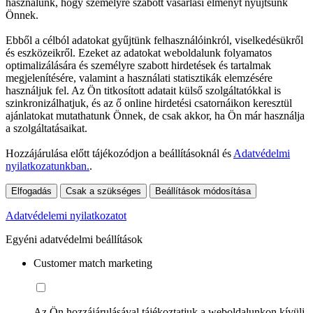
használunk, hogy személyre szabott vásárlási élményt nyújtsunk
Önnek.
Ebből a célból adatokat gyűjtünk felhasználóinkról, viselkedésükről
és eszközeikről. Ezeket az adatokat weboldalunk folyamatos
optimalizálására és személyre szabott hirdetések és tartalmak
megjelenítésére, valamint a használati statisztikák elemzésére
használjuk fel. Az Ön titkosított adatait külső szolgáltatókkal is
szinkronizálhatjuk, és az ő online hirdetési csatornáikon keresztül
ajánlatokat mutathatunk Önnek, de csak akkor, ha Ön már használja
a szolgáltatásaikat.
Hozzájárulása előtt tájékozódjon a beállításoknál és
Adatvédelmi
nyilatkozatunkban.
.
Elfogadás
Csak a szükséges
Beállítások módosítása
Adatvédelemi nyilatkozatot
Egyéni adatvédelmi beállítások
Customer match marketing
Az Ön hozzájárulásával tájékoztatjuk a weboldalunkon kívüli