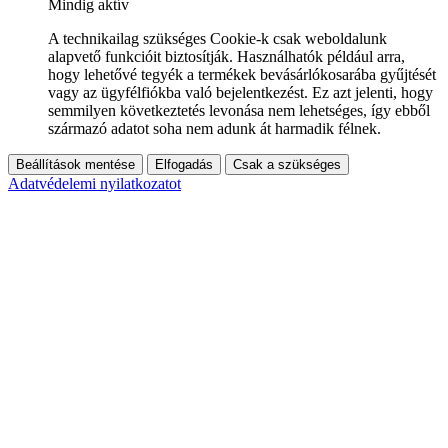
Mindig aktív
A technikailag szükséges Cookie-k csak weboldalunk
alapvető funkcióit biztosítják. Használhatók például arra,
hogy lehetővé tegyék a termékek bevásárlókosarába gyűjtését
vagy az ügyfélfiókba való bejelentkezést. Ez azt jelenti, hogy
semmilyen következtetés levonása nem lehetséges, így ebből
származó adatot soha nem adunk át harmadik félnek.
Beállítások mentése
Elfogadás
Csak a szükséges
Adatvédelemi nyilatkozatot