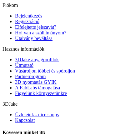
Fiókom
Bejelentkezés
Regisztráció
Elfelejtette jelszavát?
Hol van a szállítmányom?
Utalvány beváltása
Hasznos információk
3DJake anyagprofilok
Útmutató
Vásároljon többet és spóroljon
Partnerprogram
3D nyomtatás GYIK
A FabLabs támogatása
Figyelünk környezetünkre
3DJake
Üzleteink - nice shops
Kapcsolat
Kövessen minket itt: