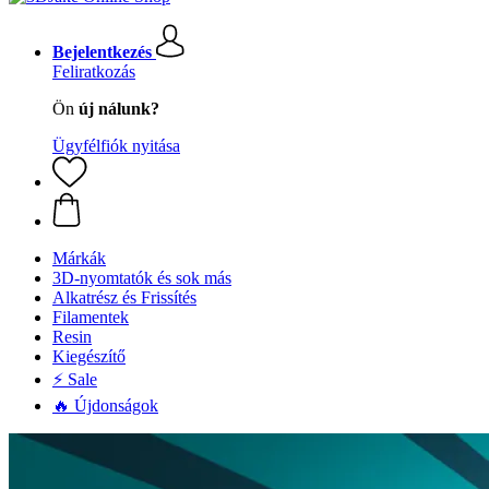
Bejelentkezés
Feliratkozás
Ön
új nálunk?
Ügyfélfiók nyitása
Márkák
3D-nyomtatók és sok más
Alkatrész és Frissítés
Filamentek
Resin
Kiegészítő
⚡ Sale
🔥 Újdonságok