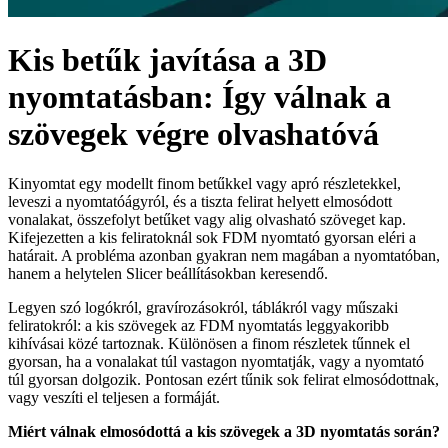
Kis betűk javítása a 3D
nyomtatásban: Így válnak a
szövegek végre olvashatóvá
Kinyomtat egy modellt finom betűkkel vagy apró részletekkel,
leveszi a nyomtatóágyról, és a tiszta felirat helyett elmosódott
vonalakat, összefolyt betűket vagy alig olvasható szöveget kap.
Kifejezetten a kis feliratoknál sok FDM nyomtató gyorsan eléri a
határait. A probléma azonban gyakran nem magában a nyomtatóban,
hanem a helytelen Slicer beállításokban keresendő.
Legyen szó logókról, gravírozásokról, táblákról vagy műszaki
feliratokról: a kis szövegek az FDM nyomtatás leggyakoribb
kihívásai közé tartoznak. Különösen a finom részletek tűnnek el
gyorsan, ha a vonalakat túl vastagon nyomtatják, vagy a nyomtató
túl gyorsan dolgozik. Pontosan ezért tűnik sok felirat elmosódottnak,
vagy veszíti el teljesen a formáját.
Miért válnak elmosódottá a kis szövegek a 3D nyomtatás során?