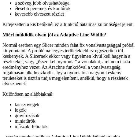
a szöveg jobb olvashatósága
élesebb peremek és kontúrok
kevesebb elveszett részlet
Kifejezetten a kis betűknél ez a funkció hatalmas különbséget jelent.
Miért működik olyan jól az Adaptive Line Width?
Normál esetben egy Slicer minden falat fix vonalvastagsággal próbál
kinyomtatni. A probléma: egyes területek ehhez egyszerűen túl
keskenyek. A Slicernek ekkor vagy figyelmen kívül kell hagynia a
részleteket, vagy „össze kell nyomnia” a vonalakat, ami nem tiszta
eredményhez vezet. Az Arachne funkcióval a vonalvastagság
rugalmasan alkalmazkodik. Így a nyomtató a nagyon keskeny
területeket is tisztán tudja megjeleníteni, anélkül, hogy a részletek
elvesznének.
Különösen az alábbiaknál:
kis szövegek
logók
gravírozások
miniatűrök
műszaki feliratok
...esetén gondoskodik az Adaptive Line Width láthatóan jobb