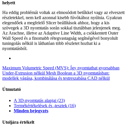
helyett
Ha eddig problémái voltak az elmosódott betűkkel vagy az elveszett
részletekkel, nem kell azonnal kisebb fúvókához nyúlnia. Gyakran
elegendőek a megfelelő Slicer beállítások ahhoz, hogy a kis
szövegek a 3D nyomtatás során sokkal tisztábban jelenjenek meg.
Az Arachne, illetve az Adaptive Line Width, a csökkentett Outer
Wall Speed és a finomabb rétegvastagság segítségével bonyolult
tuningolás nélkül is láthatóan több részletet hozhat ki a
nyomtatásból.
Maximum Volumetric Speed (MVS): Így nyomtathat gyorsabban
Under-Extrusion nélkül
Mesh Boolean a 3D nyomtatásban:
modellek vágása, kombinálása és testreszabása CAD nélkül
Útmutató
A 3D-nyomtatás alapjai
(23)
Termékértékelések és -tesztek
(16)
Minden bejegyzés
Utoljára értékelt