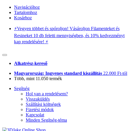
Navigációhoz
Tartalomhoz
Kosárhoz
⚡️Vegyen többet és spóroljon! Vásároljon Filamenteket és
Resineket 10 db feletti mennyiségben, és 10% kedvezményt
kap rendelésére! ⚡️
Alkatrész-kereső
Magyarország: Ingyenes standard kiszállítás
22.000 Ft-tól
Több, mint 11.050 termék
Segítség
Hol van a rendelésem?
Visszaküldés
Szállítási költségek
Fizetési módok
Kapcsolat
Minden Segítség-téma