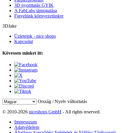
3D nyomtatás GYIK
A FabLabs támogatása
Figyelünk környezetünkre
3DJake
Üzleteink - nice shops
Kapcsolat
Kövessen minket itt:
Ország / Nyelv változtatás
© 2010-2026
niceshops GmbH
- All rights reserved.
Impresszum
Adatvédelem
Általános Szerződési Feltételek és Elállási Tájékoztató