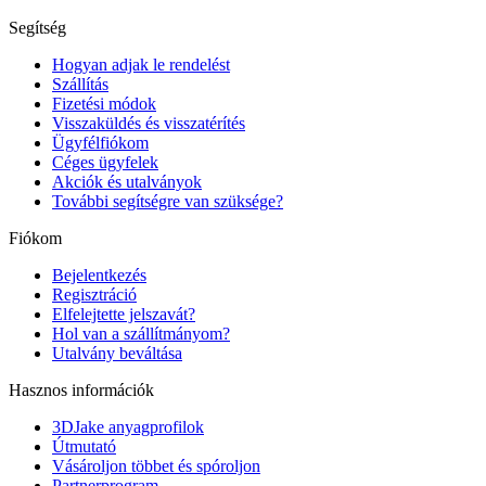
Segítség
Hogyan adjak le rendelést
Szállítás
Fizetési módok
Visszaküldés és visszatérítés
Ügyfélfiókom
Céges ügyfelek
Akciók és utalványok
További segítségre van szüksége?
Fiókom
Bejelentkezés
Regisztráció
Elfelejtette jelszavát?
Hol van a szállítmányom?
Utalvány beváltása
Hasznos információk
3DJake anyagprofilok
Útmutató
Vásároljon többet és spóroljon
Partnerprogram