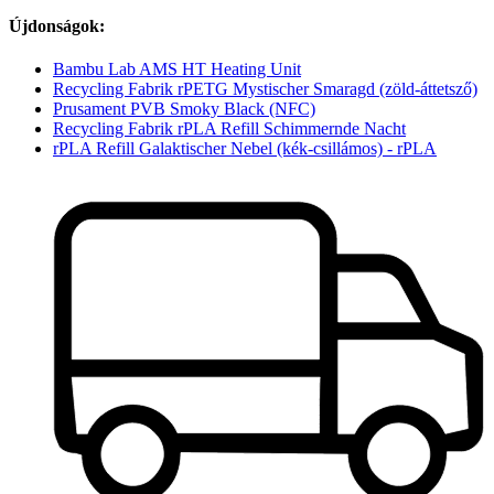
Újdonságok:
Bambu Lab AMS HT Heating Unit
Recycling Fabrik rPETG Mystischer Smaragd (zöld-áttetsző)
Prusament PVB Smoky Black (NFC)
Recycling Fabrik rPLA Refill Schimmernde Nacht
rPLA Refill Galaktischer Nebel (kék-csillámos) - rPLA