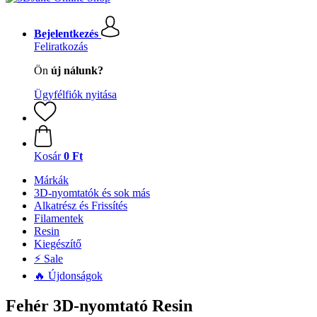
Bejelentkezés
Feliratkozás
Ön
új nálunk?
Ügyfélfiók nyitása
Kosár
0 Ft
Márkák
3D-nyomtatók és sok más
Alkatrész és Frissítés
Filamentek
Resin
Kiegészítő
⚡ Sale
🔥 Újdonságok
Fehér 3D-nyomtató Resin