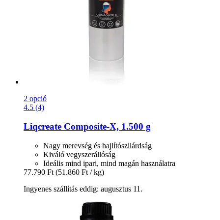
2 opció
4.5 (4)
Liqcreate
Composite-​X, 1.500 g
Nagy merevség és hajlítószilárdság
Kiváló vegyszerállóság
Ideális mind ipari, mind magán használatra
77.790 Ft
(51.860 Ft / kg)
Ingyenes szállítás eddig: augusztus 11.