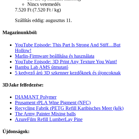
Nincs vetemedés
7.520 Ft
(7.520 Ft / kg)
Szállítás eddig: augusztus 11.
Magazinunkból:
YouTube Episode: This Part Is Strong And Stiff....But
Hollow!
Marlin-Firmware beállítása és használata
YouTube Episode: 3D Print Any Texture You Want!
Bambu Lab AMS útmutató
5 kedvező árú 3D szkenner kezdőknek és újoncoknak
3DJake felfedezése:
DIAMANT Polymer
Prusament rPLA Wine Pigment (NFC)
Recycling Fabrik rPETG Refill Karibisches Meer (kék)
The Army Painter Mixing balls
AzureFilm Refill LumberLay Pine
Újdonságok: