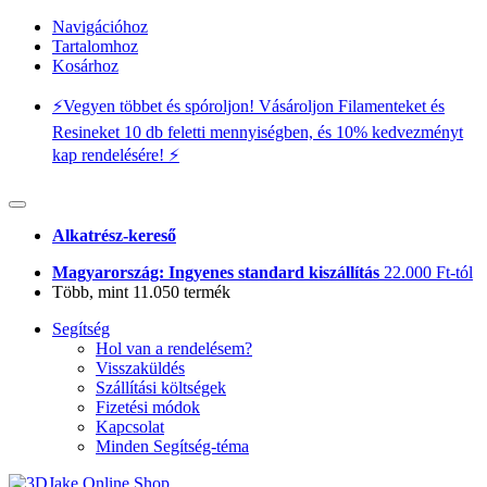
Navigációhoz
Tartalomhoz
Kosárhoz
⚡️Vegyen többet és spóroljon! Vásároljon Filamenteket és
Resineket 10 db feletti mennyiségben, és 10% kedvezményt
kap rendelésére! ⚡️
Alkatrész-kereső
Magyarország: Ingyenes standard kiszállítás
22.000 Ft-tól
Több, mint 11.050 termék
Segítség
Hol van a rendelésem?
Visszaküldés
Szállítási költségek
Fizetési módok
Kapcsolat
Minden Segítség-téma