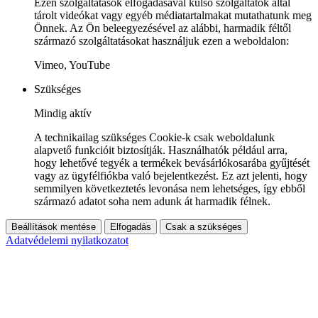
Ezen szolgáltatások elfogadásával külső szolgáltatók által
tárolt videókat vagy egyéb médiatartalmakat mutathatunk meg
Önnek. Az Ön beleegyezésével az alábbi, harmadik féltől
származó szolgáltatásokat használjuk ezen a weboldalon:
Vimeo, YouTube
Szükséges
Mindig aktív
A technikailag szükséges Cookie-k csak weboldalunk
alapvető funkcióit biztosítják. Használhatók például arra,
hogy lehetővé tegyék a termékek bevásárlókosarába gyűjtését
vagy az ügyfélfiókba való bejelentkezést. Ez azt jelenti, hogy
semmilyen következtetés levonása nem lehetséges, így ebből
származó adatot soha nem adunk át harmadik félnek.
Beállítások mentése
Elfogadás
Csak a szükséges
Adatvédelemi nyilatkozatot