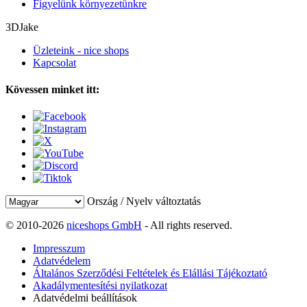
Figyelünk környezetünkre
3DJake
Üzleteink - nice shops
Kapcsolat
Kövessen minket itt:
Ország / Nyelv változtatás
© 2010-2026
niceshops GmbH
- All rights reserved.
Impresszum
Adatvédelem
Általános Szerződési Feltételek és Elállási Tájékoztató
Akadálymentesítési nyilatkozat
Adatvédelmi beállítások