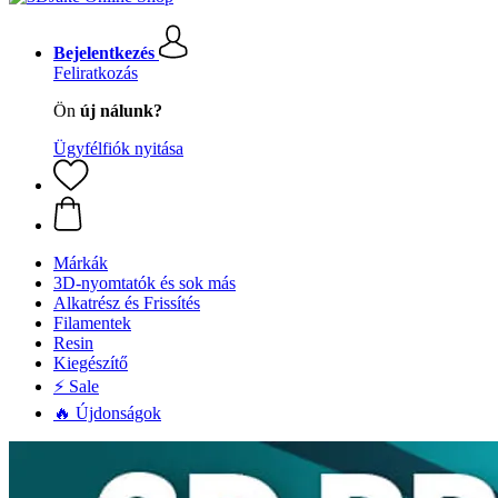
Bejelentkezés
Feliratkozás
Ön
új nálunk?
Ügyfélfiók nyitása
Márkák
3D-nyomtatók és sok más
Alkatrész és Frissítés
Filamentek
Resin
Kiegészítő
⚡ Sale
🔥 Újdonságok