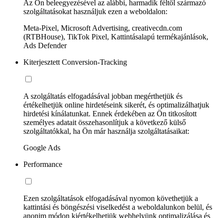
Az Ön beleegyezésével az alábbi, harmadik féltől származó
szolgáltatásokat használjuk ezen a weboldalon:
Meta-Pixel, Microsoft Advertising, creativecdn.com
(RTBHouse), TikTok Pixel, Kattintásalapú termékajánlások,
Ads Defender
Kiterjesztett Conversion-Tracking
A szolgáltatás elfogadásával jobban megérthetjük és
értékelhetjük online hirdetéseink sikerét, és optimalizálhatjuk
hirdetési kínálatunkat. Ennek érdekében az Ön titkosított
személyes adatait összehasonlítjuk a következő külső
szolgáltatókkal, ha Ön már használja szolgáltatásaikat:
Google Ads
Performance
Ezen szolgáltatások elfogadásával nyomon követhetjük a
kattintási és böngészési viselkedést a weboldalunkon belül, és
anonim módon kiértékelhetjük webhelyünk optimalizálása és