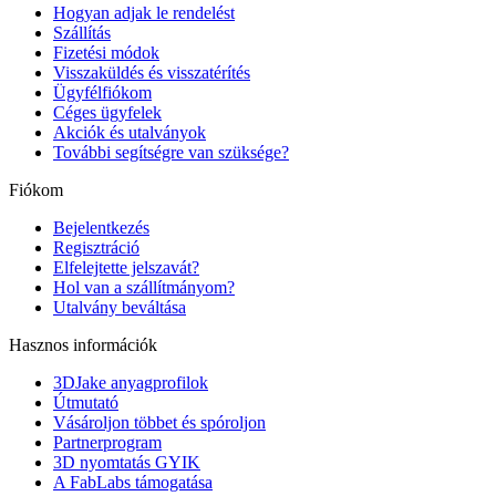
Hogyan adjak le rendelést
Szállítás
Fizetési módok
Visszaküldés és visszatérítés
Ügyfélfiókom
Céges ügyfelek
Akciók és utalványok
További segítségre van szüksége?
Fiókom
Bejelentkezés
Regisztráció
Elfelejtette jelszavát?
Hol van a szállítmányom?
Utalvány beváltása
Hasznos információk
3DJake anyagprofilok
Útmutató
Vásároljon többet és spóroljon
Partnerprogram
3D nyomtatás GYIK
A FabLabs támogatása