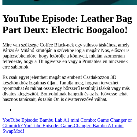
YouTube Episode: Leather Bag
Part Deux: Electric Boogaloo!
Mire van szüksége Coffee Black-nek egy stílusos táskához, amely
Párizs és Milánó kifutóján a szívekbe lopja magát? Nos, először is
papírzsebkendőre, hogy letörölje a könnyeit, miután szomorúan
felfedezte, hogy a Thingiverse-en vagy a Printables-en nincsenek
erre sablonok.
Ez csak egyet jelenthet: magát az embert! Csatlakozzon 3D-
készítőnkhöz izgalmas útján. Tanulja meg, hogyan tervezhet,
nyomtathat és rakhat össze egy bőrszerű textúrájú táskát vagy más
divatos kiegészítőt. Bonyolultnak hangzik és az is. Kövesse tehát
hasznos tanácsait, és talán Ön is divattervezővé válhat.
YouTube Episode: Bambu Lab A1 mini Combo: Game Changer or
Gimmick?
YouTube Episode: Game-Changer: Bambu A1 mini
SwapMod!