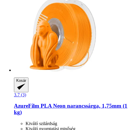
Kosár
3.7 (3)
AzureFilm
PLA Neon narancssárga, 1,75mm (1
kg)
Kiváló szilárdság
Kiváló nyomtatási minőség