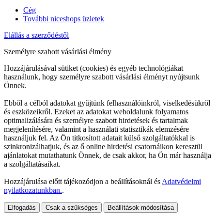
Cég
További niceshops üzletek
Elállás a szerződéstől
Személyre szabott vásárlási élmény
Hozzájárulásával sütiket (cookies) és egyéb technológiákat
használunk, hogy személyre szabott vásárlási élményt nyújtsunk
Önnek.
Ebből a célból adatokat gyűjtünk felhasználóinkról, viselkedésükről
és eszközeikről. Ezeket az adatokat weboldalunk folyamatos
optimalizálására és személyre szabott hirdetések és tartalmak
megjelenítésére, valamint a használati statisztikák elemzésére
használjuk fel. Az Ön titkosított adatait külső szolgáltatókkal is
szinkronizálhatjuk, és az ő online hirdetési csatornáikon keresztül
ajánlatokat mutathatunk Önnek, de csak akkor, ha Ön már használja
a szolgáltatásaikat.
Hozzájárulása előtt tájékozódjon a beállításoknál és
Adatvédelmi
nyilatkozatunkban.
.
Elfogadás
Csak a szükséges
Beállítások módosítása