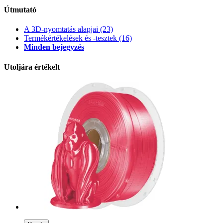
Útmutató
A 3D-nyomtatás alapjai
(23)
Termékértékelések és -tesztek
(16)
Minden bejegyzés
Utoljára értékelt