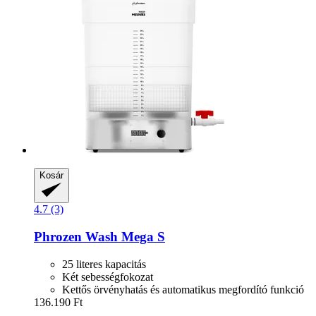
Kosár
4.7 (3)
Phrozen
Wash Mega S
25 literes kapacitás
Két sebességfokozat
Kettős örvényhatás és automatikus megfordító funkció
136.190 Ft