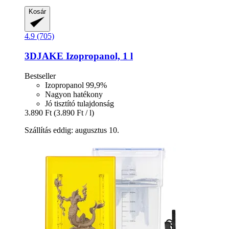
Kosár
4.9 (705)
3DJAKE
Izopropanol, 1 l
Bestseller
Izopropanol 99,9%
Nagyon hatékony
Jó tisztító tulajdonság
3.890 Ft
(3.890 Ft / l)
Szállítás eddig: augusztus 10.