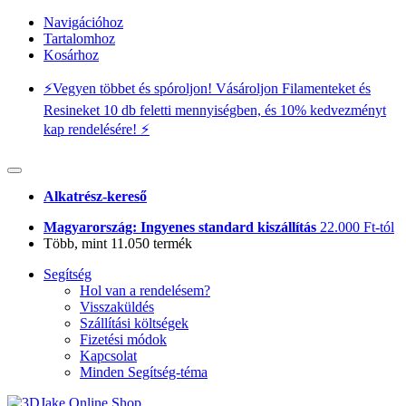
Navigációhoz
Tartalomhoz
Kosárhoz
⚡️Vegyen többet és spóroljon! Vásároljon Filamenteket és
Resineket 10 db feletti mennyiségben, és 10% kedvezményt
kap rendelésére! ⚡️
Alkatrész-kereső
Magyarország: Ingyenes standard kiszállítás
22.000 Ft-tól
Több, mint 11.050 termék
Segítség
Hol van a rendelésem?
Visszaküldés
Szállítási költségek
Fizetési módok
Kapcsolat
Minden Segítség-téma