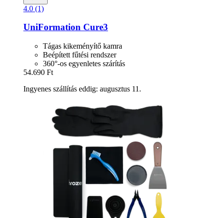
4.0 (1)
UniFormation
Cure3
Tágas kikeményítő kamra
Beépített fűtési rendszer
360°-os egyenletes szárítás
54.690 Ft
Ingyenes szállítás eddig: augusztus 11.