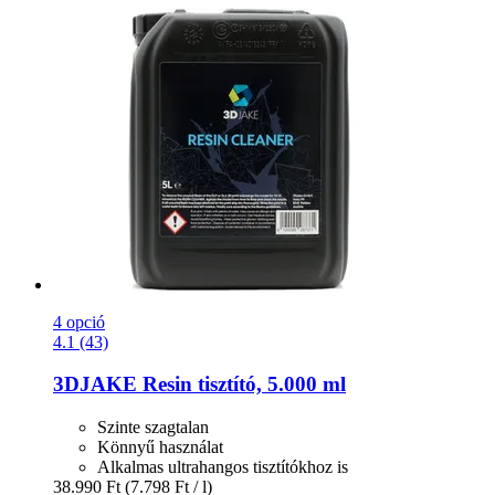
4 opció
4.1 (43)
3DJAKE
Resin tisztító, 5.000 ml
Szinte szagtalan
Könnyű használat
Alkalmas ultrahangos tisztítókhoz is
38.990 Ft
(7.798 Ft / l)