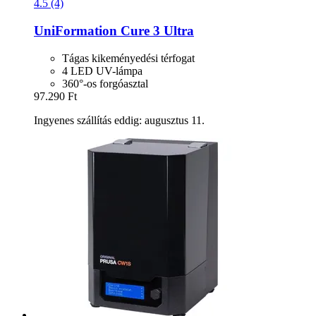
4.5 (4)
UniFormation
Cure 3 Ultra
Tágas kikeményedési térfogat
4 LED UV-lámpa
360°-os forgóasztal
97.290 Ft
Ingyenes szállítás eddig: augusztus 11.