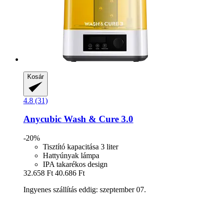
Kosár
4.8 (31)
Anycubic
Wash & Cure 3.0
-20%
Tisztító kapacitása 3 liter
Hattyúnyak lámpa
IPA takarékos design
32.658 Ft
40.686 Ft
Ingyenes szállítás eddig: szeptember 07.