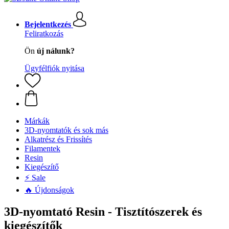
Bejelentkezés
Feliratkozás
Ön
új nálunk?
Ügyfélfiók nyitása
Márkák
3D-nyomtatók és sok más
Alkatrész és Frissítés
Filamentek
Resin
Kiegészítő
⚡ Sale
🔥 Újdonságok
3D-nyomtató Resin - Tisztítószerek és
kiegészítők