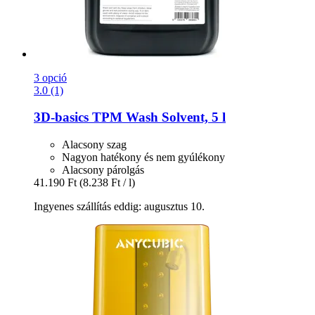
3 opció
3.0 (1)
3D-basics
TPM Wash Solvent, 5 l
Alacsony szag
Nagyon hatékony és nem gyúlékony
Alacsony párolgás
41.190 Ft
(8.238 Ft / l)
Ingyenes szállítás eddig: augusztus 10.