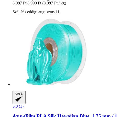
8.087 Ft
8.990 Ft
(8.087 Ft / kg)
Szállítás eddig: augusztus 11.
Kosár
5.0 (1)
AzureFilm
PLA Silk Hawaiian Blue, 1,75 mm / 