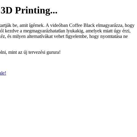
3D Printing...
 tartják be, amit ígérnek. A videóban Coffee Black elmagyarázza, hogy
tól kezdve a megmagyarázhatatlan lyukakig, amelyek miatt úgy érzi,
éz, és milyen alternatívákat vehet figyelembe, hogy nyomtatása ne
lni, mint az új tervezési gurura!
le!