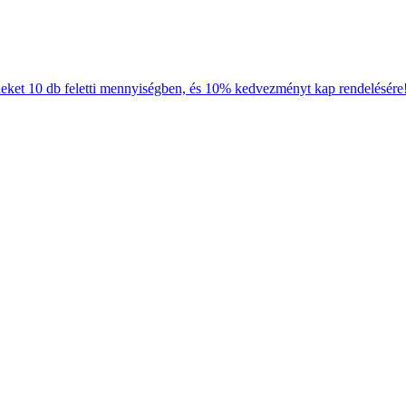
neket 10 db feletti mennyiségben, és 10% kedvezményt kap rendelésére!