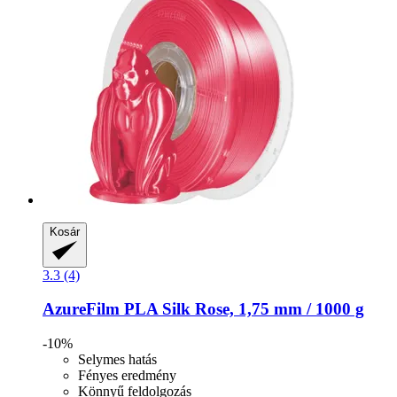
Kosár
3.3 (4)
AzureFilm
PLA Silk Rose, 1,75 mm / 1000 g
-10%
Selymes hatás
Fényes eredmény
Könnyű feldolgozás