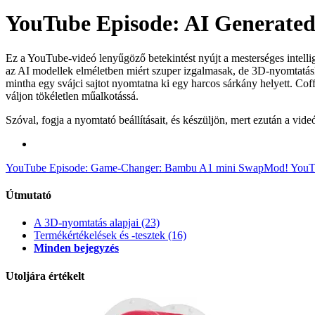
YouTube Episode: AI Generated 
Ez a YouTube-videó lenyűgöző betekintést nyújt a mesterséges intelli
az AI modellek elméletben miért szuper izgalmasak, de 3D-nyomtatásk
mintha egy svájci sajtot nyomtatna ki egy harcos sárkány helyett. C
váljon tökéletlen műalkotássá.
Szóval, fogja a nyomtató beállításait, és készüljön, mert ezután a vide
YouTube Episode: Game-Changer: Bambu A1 mini SwapMod!
YouTu
Útmutató
A 3D-nyomtatás alapjai
(23)
Termékértékelések és -tesztek
(16)
Minden bejegyzés
Utoljára értékelt