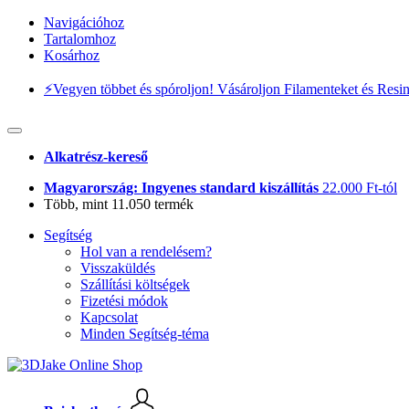
Navigációhoz
Tartalomhoz
Kosárhoz
⚡️Vegyen többet és spóroljon! Vásároljon Filamenteket és Resi
Alkatrész-kereső
Magyarország: Ingyenes standard kiszállítás
22.000 Ft-tól
Több, mint 11.050 termék
Segítség
Hol van a rendelésem?
Visszaküldés
Szállítási költségek
Fizetési módok
Kapcsolat
Minden Segítség-téma