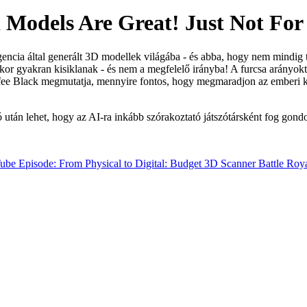
Models Are Great! Just Not For 
gencia által generált 3D modellek világába - és abba, hogy nem mindig
or gyakran kisiklanak - és nem a megfelelő irányba! A furcsa arányok
offee Black megmutatja, mennyire fontos, hogy megmaradjon az emberi k
ó után lehet, hogy az AI-ra inkább szórakoztató játszótársként fog gondo
be Episode: From Physical to Digital: Budget 3D Scanner Battle Roya