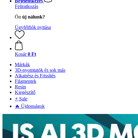
Bejelentkezés
Feliratkozás
Ön
új nálunk?
Ügyfélfiók nyitása
Kosár
0 Ft
Márkák
3D-nyomtatók és sok más
Alkatrész és Frissítés
Filamentek
Resin
Kiegészítő
⚡ Sale
🔥 Újdonságok