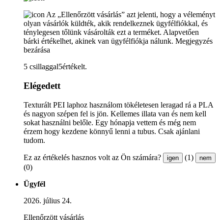
Az „Ellenőrzött vásárlás” azt jelenti, hogy a véleményt
olyan vásárlók küldték, akik rendelkeznek ügyfélfiókkal, és
ténylegesen tőlünk vásárolták ezt a terméket. Alapvetően
bárki értékelhet, akinek van ügyfélfiókja nálunk.
Megjegyzés
bezárása
5 csillaggal5értékelt.
Elégedett
Texturált PEI laphoz használom tökéletesen leragad rá a PLA
és nagyon szépen fel is jön. Kellemes illata van és nem kell
sokat használni belőle. Egy hónapja vettem és még nem
érzem hogy kezdene könnyű lenni a tubus. Csak ajánlani
tudom.
Ez az értékelés hasznos volt az Ön számára?
(1)
igen
nem
(0)
Ügyfél
2026. július 24.
Ellenőrzött vásárlás