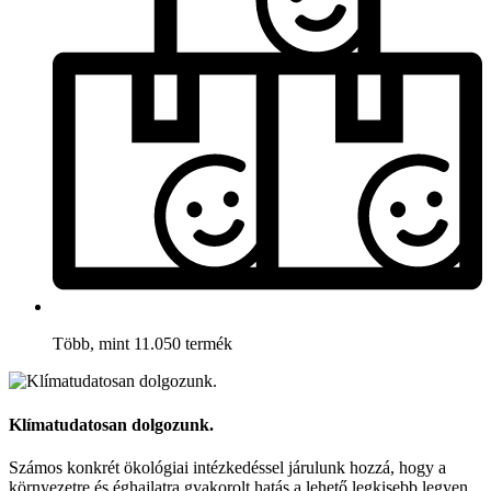
Több, mint 11.050 termék
Klímatudatosan dolgozunk.
Számos konkrét ökológiai intézkedéssel járulunk hozzá, hogy a
környezetre és éghajlatra gyakorolt hatás a lehető legkisebb legyen.