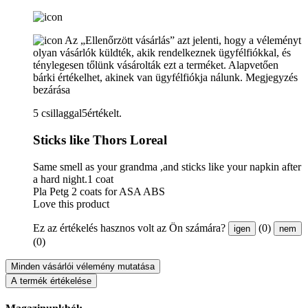
Az „Ellenőrzött vásárlás” azt jelenti, hogy a véleményt
olyan vásárlók küldték, akik rendelkeznek ügyfélfiókkal, és
ténylegesen tőlünk vásárolták ezt a terméket. Alapvetően
bárki értékelhet, akinek van ügyfélfiókja nálunk.
Megjegyzés
bezárása
5 csillaggal5értékelt.
Sticks like Thors Loreal
Same smell as your grandma ,and sticks like your napkin after
a hard night.1 coat
Pla Petg 2 coats for ASA ABS
Love this product
Ez az értékelés hasznos volt az Ön számára?
(0)
igen
nem
(0)
Minden vásárlói vélemény mutatása
A termék értékelése