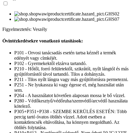
Figyelmeztetés: Veszély
Óvintézkedésekre vonatkozó utasítások:
P101 - Orvosi tanácsadás esetén tartsa kéznél a termék
edényét vagy címkéjét.
P102 - Gyermekektől elzárva tartandó.
P210 - Hőtől, forró felületektől, szikrától, nyílt lángtól és más
gyújtóforrástól távol tartandó. Tilos a dohányzás.
P211 - Tilos nyílt lángra vagy más gyújtóforrásra permetezni.
P251 - Ne lyukassza ki vagy égesse el, még használat után
sem.
P264 - A használatot követően alaposan mossa le bő vízzel.
P280 - Védőkesztyű/védőruha/szemvédő/arcvédő használata
kötelező.
P305+P351+P338 - SZEMBE KERÜLÉS ESETÉN: Több
percig tartó óvatos öblítés vízzel. Adott esetben a
kontaktlencsék eltávolítása, ha könnyen megoldható. Az
öblítés folytatása.
P410+P412 - Napfénytől védendő. Nem érheti 50 °C/122°F