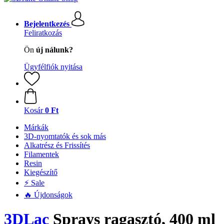
Bejelentkezés
Feliratkozás
Ön
új nálunk?
Ügyfélfiók nyitása
Kosár
0 Ft
Márkák
3D-nyomtatók és sok más
Alkatrész és Frissítés
Filamentek
Resin
Kiegészítő
⚡ Sale
🔥 Újdonságok
3DLac
Sprays ragasztó, 400 ml