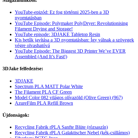
Magazinunkból:
YouTube-epizód: Ez fog történni 2025-ben a 3D
nyomtatásban
YouTube Episode: Polymaker PolyDryer: Revolutionising
Filament Drying and Storage!
YouTube episode: 3DJAKE Tabletop Resin
Kis betűk javítása a 3D nyomtatásban: Így válnak a szövegek
végre olvashatóvá
YouTube Episode: The Biggest 3D Printer We’ve EVER
Assembled (And It’s Fast!)
3DJake felfedezése:
3DJAKE
Spectrum PLA MATT Polar White
The Filament PLA CF Green
Model Color 082 világos olívazöld (Olive Green) (967)
AzureFilm PLA Refill Brown
Újdonságok:
Recycling Fabrik rPLA Sanfte Blüte (rózsaszín)
Recycling Fabrik rPLA Galaktischer Nebel (kék-csillámos)