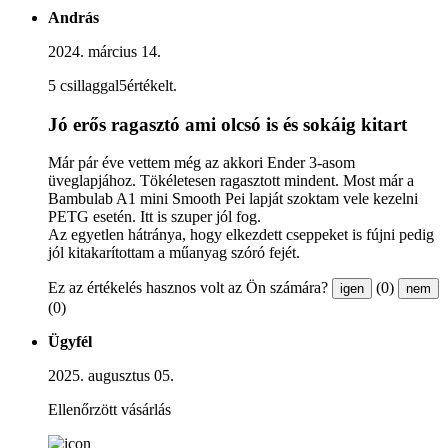
András
2024. március 14.
5 csillaggal5értékelt.
Jó erős ragasztó ami olcsó is és sokáig kitart
Már pár éve vettem még az akkori Ender 3-asom
üveglapjához. Tökéletesen ragasztott mindent. Most már a
Bambulab A1 mini Smooth Pei lapját szoktam vele kezelni
PETG esetén. Itt is szuper jól fog.
Az egyetlen hátránya, hogy elkezdett cseppeket is fújni pedig
jól kitakarítottam a műanyag szóró fejét.
Ez az értékelés hasznos volt az Ön számára?
(0)
igen
nem
(0)
Ügyfél
2025. augusztus 05.
Ellenőrzött vásárlás