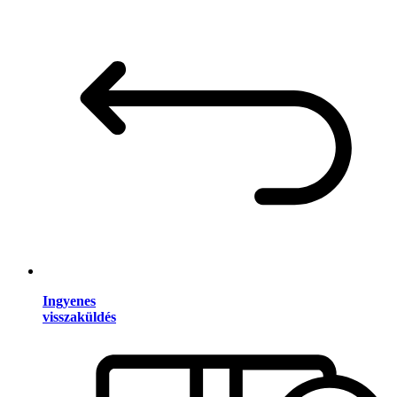
Ingyenes
visszaküldés