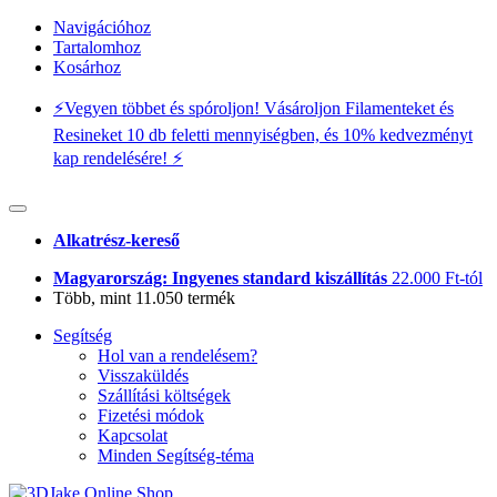
Navigációhoz
Tartalomhoz
Kosárhoz
⚡️Vegyen többet és spóroljon! Vásároljon Filamenteket és
Resineket 10 db feletti mennyiségben, és 10% kedvezményt
kap rendelésére! ⚡️
Alkatrész-kereső
Magyarország: Ingyenes standard kiszállítás
22.000 Ft-tól
Több, mint 11.050 termék
Segítség
Hol van a rendelésem?
Visszaküldés
Szállítási költségek
Fizetési módok
Kapcsolat
Minden Segítség-téma