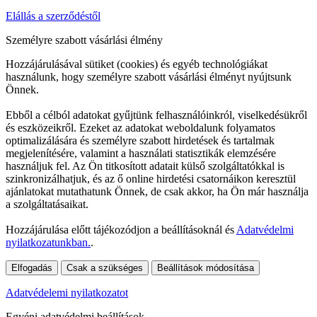
Elállás a szerződéstől
Személyre szabott vásárlási élmény
Hozzájárulásával sütiket (cookies) és egyéb technológiákat
használunk, hogy személyre szabott vásárlási élményt nyújtsunk
Önnek.
Ebből a célból adatokat gyűjtünk felhasználóinkról, viselkedésükről
és eszközeikről. Ezeket az adatokat weboldalunk folyamatos
optimalizálására és személyre szabott hirdetések és tartalmak
megjelenítésére, valamint a használati statisztikák elemzésére
használjuk fel. Az Ön titkosított adatait külső szolgáltatókkal is
szinkronizálhatjuk, és az ő online hirdetési csatornáikon keresztül
ajánlatokat mutathatunk Önnek, de csak akkor, ha Ön már használja
a szolgáltatásaikat.
Hozzájárulása előtt tájékozódjon a beállításoknál és
Adatvédelmi
nyilatkozatunkban.
.
Elfogadás
Csak a szükséges
Beállítások módosítása
Adatvédelemi nyilatkozatot
Egyéni adatvédelmi beállítások