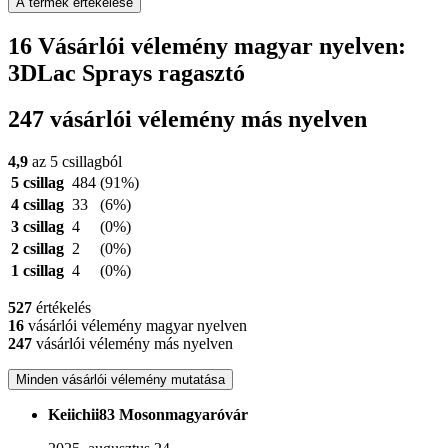
A termék értékelése
16 Vásárlói vélemény magyar nyelven:
3DLac Sprays ragasztó
247 vásárlói vélemény más nyelven
4,9
az 5 csillagból
5 csillag
484
(91%)
4 csillag
33
(6%)
3 csillag
4
(0%)
2 csillag
2
(0%)
1 csillag
4
(0%)
527
értékelés
16
vásárlói vélemény magyar nyelven
247
vásárlói vélemény más nyelven
Minden vásárlói vélemény mutatása
Keiichii83 Mosonmagyaróvár