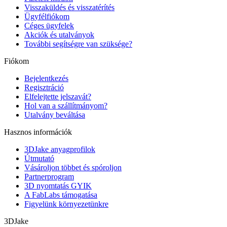
Visszaküldés és visszatérítés
Ügyfélfiókom
Céges ügyfelek
Akciók és utalványok
További segítségre van szüksége?
Fiókom
Bejelentkezés
Regisztráció
Elfelejtette jelszavát?
Hol van a szállítmányom?
Utalvány beváltása
Hasznos információk
3DJake anyagprofilok
Útmutató
Vásároljon többet és spóroljon
Partnerprogram
3D nyomtatás GYIK
A FabLabs támogatása
Figyelünk környezetünkre
3DJake