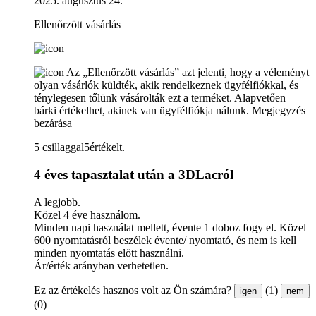
2025. augusztus 24.
Ellenőrzött vásárlás
Az „Ellenőrzött vásárlás” azt jelenti, hogy a véleményt
olyan vásárlók küldték, akik rendelkeznek ügyfélfiókkal, és
ténylegesen tőlünk vásárolták ezt a terméket. Alapvetően
bárki értékelhet, akinek van ügyfélfiókja nálunk.
Megjegyzés
bezárása
5 csillaggal5értékelt.
4 éves tapasztalat után a 3DLacról
A legjobb.
Közel 4 éve használom.
Minden napi használat mellett, évente 1 doboz fogy el. Közel
600 nyomtatásról beszélek évente/ nyomtató, és nem is kell
minden nyomtatás elött használni.
Ár/érték arányban verhetetlen.
Ez az értékelés hasznos volt az Ön számára?
(1)
igen
nem
(0)