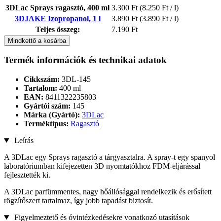
3DLac Sprays ragasztó, 400 ml
3.300 Ft
(8.250 Ft / l)
3DJAKE Izopropanol, 1 l
3.890 Ft
(3.890 Ft / l)
Teljes összeg:
7.190 Ft
Mindkettő a kosárba
Termék információk és technikai adatok
Cikkszám:
3DL-145
Tartalom:
400 ml
EAN:
8411322235803
Gyártói szám:
145
Márka (Gyártó):
3DLac
Terméktípus:
Ragasztó
Leírás
A 3DLac egy Sprays ragasztó a tárgyasztalra. A spray-t egy spanyol
laboratóriumban kifejezetten 3D nyomtatókhoz FDM-eljárással
fejlesztették ki.
A 3DLac parfümmentes, nagy hőállósággal rendelkezik és erősített
rögzítőszert tartalmaz, így jobb tapadást biztosít.
Figyelmeztető és óvintézkedésekre vonatkozó utasítások