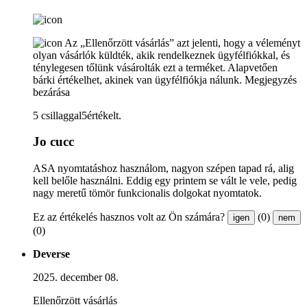
Az „Ellenőrzött vásárlás” azt jelenti, hogy a véleményt
olyan vásárlók küldték, akik rendelkeznek ügyfélfiókkal, és
ténylegesen tőlünk vásárolták ezt a terméket. Alapvetően
bárki értékelhet, akinek van ügyfélfiókja nálunk.
Megjegyzés
bezárása
5 csillaggal5értékelt.
Jo cucc
ASA nyomtatáshoz használom, nagyon szépen tapad rá, alig
kell belőle használni. Eddig egy printem se vált le vele, pedig
nagy meretű tömör funkcionalis dolgokat nyomtatok.
Ez az értékelés hasznos volt az Ön számára?
(0)
igen
nem
(0)
Deverse
2025. december 08.
Ellenőrzött vásárlás