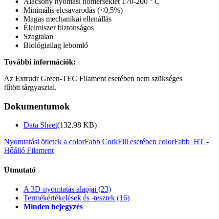
Alacsony nyomási hőmérséklet 170-200 ° C
Minimális elcsavarodás (<0,5%)
Magas mechanikai ellenállás
Élelmiszer biztonságos
Szagtalan
Biológiailag lebomló
További információk:
Az Extrudr Green-TEC Filament esetében nem szükséges
fűtött tárgyasztal.
Dokumentumok
Data Sheet
(132,98 KB)
Nyomtatási ötletek a colorFabb CorkFill esetében
colorFabb_HT -
Hőálló Filament
Útmutató
A 3D-nyomtatás alapjai
(23)
Termékértékelések és -tesztek
(16)
Minden bejegyzés