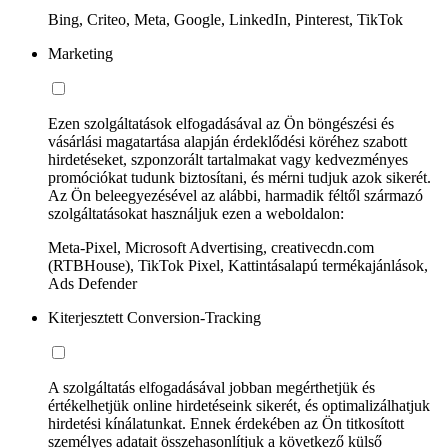
Bing, Criteo, Meta, Google, LinkedIn, Pinterest, TikTok
Marketing
Ezen szolgáltatások elfogadásával az Ön böngészési és
vásárlási magatartása alapján érdeklődési köréhez szabott
hirdetéseket, szponzorált tartalmakat vagy kedvezményes
promóciókat tudunk biztosítani, és mérni tudjuk azok sikerét.
Az Ön beleegyezésével az alábbi, harmadik féltől származó
szolgáltatásokat használjuk ezen a weboldalon:
Meta-Pixel, Microsoft Advertising, creativecdn.com
(RTBHouse), TikTok Pixel, Kattintásalapú termékajánlások,
Ads Defender
Kiterjesztett Conversion-Tracking
A szolgáltatás elfogadásával jobban megérthetjük és
értékelhetjük online hirdetéseink sikerét, és optimalizálhatjuk
hirdetési kínálatunkat. Ennek érdekében az Ön titkosított
személyes adatait összehasonlítjuk a következő külső