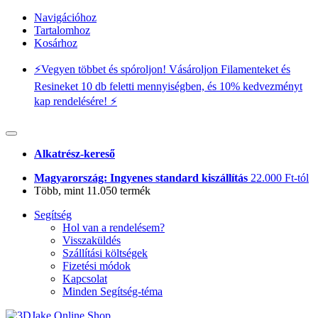
Navigációhoz
Tartalomhoz
Kosárhoz
⚡️Vegyen többet és spóroljon! Vásároljon Filamenteket és
Resineket 10 db feletti mennyiségben, és 10% kedvezményt
kap rendelésére! ⚡️
Alkatrész-kereső
Magyarország: Ingyenes standard kiszállítás
22.000 Ft-tól
Több, mint 11.050 termék
Segítség
Hol van a rendelésem?
Visszaküldés
Szállítási költségek
Fizetési módok
Kapcsolat
Minden Segítség-téma