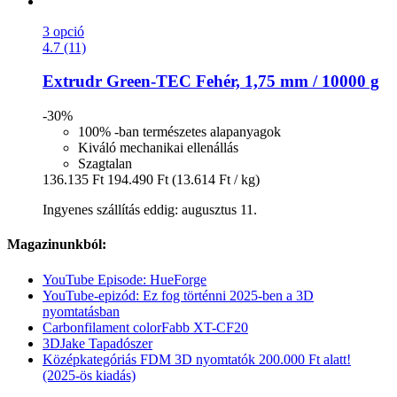
3 opció
4.7 (11)
Extrudr
Green-​TEC Fehér, 1,75 mm / 10000 g
-30%
100% -ban természetes alapanyagok
Kiváló mechanikai ellenállás
Szagtalan
136.135 Ft
194.490 Ft
(13.614 Ft / kg)
Ingyenes szállítás eddig: augusztus 11.
Magazinunkból:
YouTube Episode: HueForge
YouTube-epizód: Ez fog történni 2025-ben a 3D
nyomtatásban
Carbonfilament colorFabb XT-CF20
3DJake Tapadószer
Középkategóriás FDM 3D nyomtatók 200.000 Ft alatt!
(2025-ös kiadás)