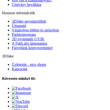
Hol van a szállítmányom?
Utalvány beváltása
Hasznos információk
3DJake anyagprofilok
Útmutató
Vásároljon többet és spóroljon
Partnerprogram
3D nyomtatás GYIK
A FabLabs támogatása
Figyelünk környezetünkre
3DJake
Üzleteink - nice shops
Kapcsolat
Kövessen minket itt: