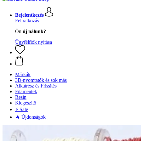
Bejelentkezés
Feliratkozás
Ön
új nálunk?
Ügyfélfiók nyitása
Márkák
3D-nyomtatók és sok más
Alkatrész és Frissítés
Filamentek
Resin
Kiegészítő
⚡ Sale
🔥 Újdonságok