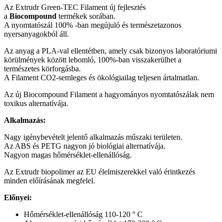
Az Extrudr Green-TEC Filament új fejlesztés
a
Biocompound
termékek
sorában.
A nyomtatószál 100% -ban megújuló és természetazonos
nyersanyagokból áll.
Az anyag a PLA-val ellentétben, amely csak bizonyos laboratóriumi
körülmények között lebomló, 100%-ban visszakerülhet a
természetes körforgásba.
A Filament CO2-semleges és ökológiailag teljesen ártalmatlan.
Az új Biocompound Filament a hagyományos nyomtatószálak nem
toxikus alternatívája.
Alkalmazás:
Nagy igénybevételt jelentő alkalmazás műszaki területen.
Az ABS és PETG nagyon jó biológiai alternatívája.
Nagyon magas hőmérséklet-ellenállóság.
Az Extrudr biopolimer az EU élelmiszerekkel való érintkezés
minden előírásának megfelel.
Előnyei:
Hőmérséklet-ellenállóság 110-120 ° C