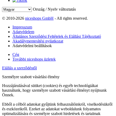
Ország / Nyelv változtatás
© 2010-2026
niceshops GmbH
- All rights reserved.
Impresszum
Adatvédelem
Általános Szerződési Feltételek és Elállási Tájékoztató
Akadálymentesítési nyilatkozat
Adatvédelmi beállítások
Cég
További niceshops üzletek
Elállás a szerződéstől
Személyre szabott vásárlási élmény
Hozzájárulásával sütiket (cookies) és egyéb technológiákat
használunk, hogy személyre szabott vásárlási élményt nyújtsunk
Önnek.
Ebből a célból adatokat gyűjtünk felhasználóinkról, viselkedésükről
és eszközeikről. Ezeket az adatokat weboldalunk folyamatos
optimalizálására és személyre szabott hirdetések és tartalmak