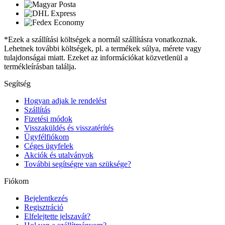
*Ezek a szállítási költségek a normál szállításra vonatkoznak.
Lehetnek további költségek, pl. a termékek súlya, mérete vagy
tulajdonságai miatt. Ezeket az információkat közvetlenül a
termékleírásban találja.
Segítség
Hogyan adjak le rendelést
Szállítás
Fizetési módok
Visszaküldés és visszatérítés
Ügyfélfiókom
Céges ügyfelek
Akciók és utalványok
További segítségre van szüksége?
Fiókom
Bejelentkezés
Regisztráció
Elfelejtette jelszavát?