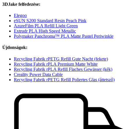
3DJake felfedezése:
Elegoo
eSUN S200 Standard Resin Peach Pink
AzureFilm PLA Refill Light Green
Extrudr PLA High Speed Metallic
Polymaker Panchroma™ PLA Matte Pastel Periwinkle
Újdonságok:
Recycling Fabrik rPETG Refill Gute Nacht (fekete)
Recycling Fabrik rPLA Premium Matte White
Recycling Fabrik rPLA Refill Flaches Gewässer (kék)
Creality Power Data Cable
Recycling Fabrik rPETG Refill Poliertes Glas (áttetsző)