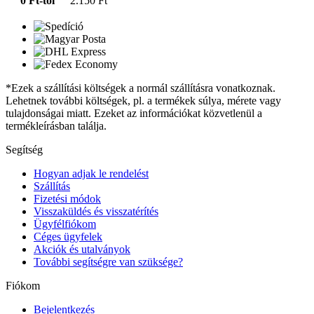
0 Ft-tól
2.150 Ft
*Ezek a szállítási költségek a normál szállításra vonatkoznak.
Lehetnek további költségek, pl. a termékek súlya, mérete vagy
tulajdonságai miatt. Ezeket az információkat közvetlenül a
termékleírásban találja.
Segítség
Hogyan adjak le rendelést
Szállítás
Fizetési módok
Visszaküldés és visszatérítés
Ügyfélfiókom
Céges ügyfelek
Akciók és utalványok
További segítségre van szüksége?
Fiókom
Bejelentkezés