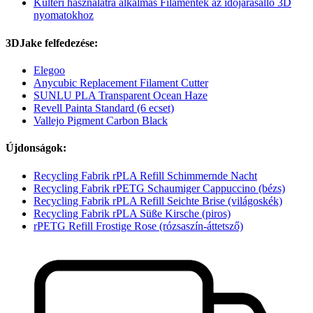
Kültéri használatra alkalmas Filamentek az időjárásálló 3D
nyomatokhoz
3DJake felfedezése:
Elegoo
Anycubic Replacement Filament Cutter
SUNLU PLA Transparent Ocean Haze
Revell Painta Standard (6 ecset)
Vallejo Pigment Carbon Black
Újdonságok:
Recycling Fabrik rPLA Refill Schimmernde Nacht
Recycling Fabrik rPETG Schaumiger Cappuccino (bézs)
Recycling Fabrik rPLA Refill Seichte Brise (világoskék)
Recycling Fabrik rPLA Süße Kirsche (piros)
rPETG Refill Frostige Rose (rózsaszín-áttetsző)