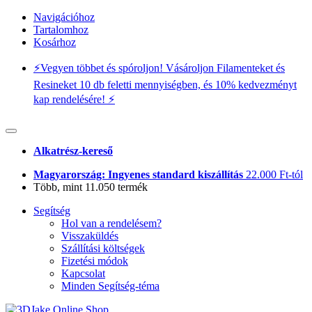
Navigációhoz
Tartalomhoz
Kosárhoz
⚡️Vegyen többet és spóroljon! Vásároljon Filamenteket és
Resineket 10 db feletti mennyiségben, és 10% kedvezményt
kap rendelésére! ⚡️
Alkatrész-kereső
Magyarország: Ingyenes standard kiszállítás
22.000 Ft-tól
Több, mint 11.050 termék
Segítség
Hol van a rendelésem?
Visszaküldés
Szállítási költségek
Fizetési módok
Kapcsolat
Minden Segítség-téma