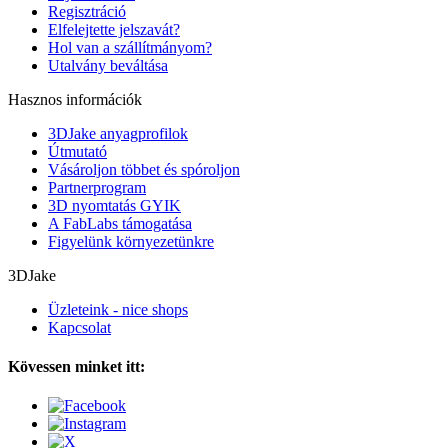
Regisztráció
Elfelejtette jelszavát?
Hol van a szállítmányom?
Utalvány beváltása
Hasznos információk
3DJake anyagprofilok
Útmutató
Vásároljon többet és spóroljon
Partnerprogram
3D nyomtatás GYIK
A FabLabs támogatása
Figyelünk környezetünkre
3DJake
Üzleteink - nice shops
Kapcsolat
Kövessen minket itt: