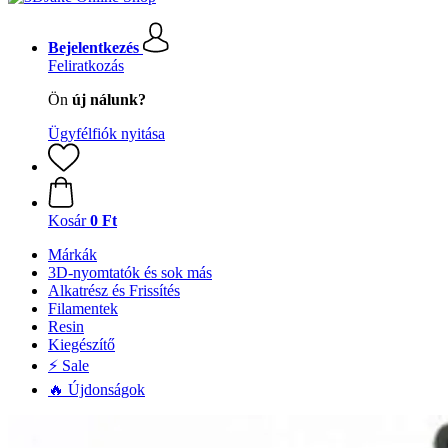
Bejelentkezés
Feliratkozás
Ön
új nálunk?
Ügyfélfiók nyitása
Kosár
0 Ft
Márkák
3D-nyomtatók és sok más
Alkatrész és Frissítés
Filamentek
Resin
Kiegészítő
⚡ Sale
🔥 Újdonságok