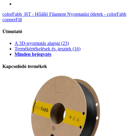
colorFabb_HT - Hőálló Filament
Nyomtatási ötletek - colorFabb
copperFill
Útmutató
A 3D-nyomtatás alapjai
(23)
Termékértékelések és -tesztek
(16)
Minden bejegyzés
Kapcsolódó termékek