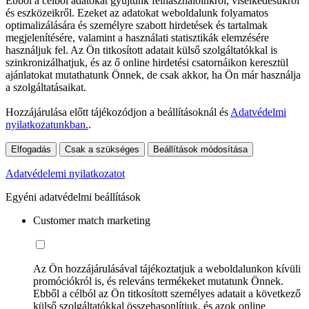
Ebből a célból adatokat gyűjtünk felhasználóinkról, viselkedésükről
és eszközeikről. Ezeket az adatokat weboldalunk folyamatos
optimalizálására és személyre szabott hirdetések és tartalmak
megjelenítésére, valamint a használati statisztikák elemzésére
használjuk fel. Az Ön titkosított adatait külső szolgáltatókkal is
szinkronizálhatjuk, és az ő online hirdetési csatornáikon keresztül
ajánlatokat mutathatunk Önnek, de csak akkor, ha Ön már használja
a szolgáltatásaikat.
Hozzájárulása előtt tájékozódjon a beállításoknál és
Adatvédelmi
nyilatkozatunkban.
.
Elfogadás
Csak a szükséges
Beállítások módosítása
Adatvédelemi nyilatkozatot
Egyéni adatvédelmi beállítások
Customer match marketing
Az Ön hozzájárulásával tájékoztatjuk a weboldalunkon kívüli
promóciókról is, és releváns termékeket mutatunk Önnek.
Ebből a célból az Ön titkosított személyes adatait a következő
külső szolgáltatókkal összehasonlítjuk, és azok online