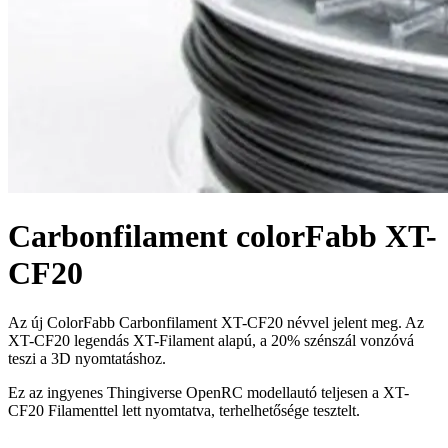
Carbonfilament colorFabb XT-
CF20
Az új ColorFabb Carbonfilament XT-CF20 névvel jelent meg. Az
XT-CF20 legendás XT-Filament alapú, a 20% szénszál vonzóvá
teszi a 3D nyomtatáshoz.
Ez az ingyenes Thingiverse OpenRC modellautó teljesen a XT-
CF20 Filamenttel lett nyomtatva, terhelhetősége tesztelt.