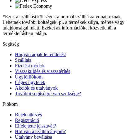
*Ezek a szállítási költségek a normál szállításra vonatkoznak.
Lehetnek további költségek, pl. a termékek súlya, mérete vagy
tulajdonságai miatt. Ezeket az információkat közvetlenül a
termékleírásban találja.
Segítség
Hogyan adjak le rendelést
Szállítás
Fizetési módok
Visszaküldés és visszatérítés
Ügyfélfiókom
Céges ügyfelek
Akciók és utalványok
További segítségre van szüksége?
Fiókom
Bejelentkezés
Regisztráció
Elfelejtette jelszavát?
Hol van a szállítmányom?
Utalvány beváltása