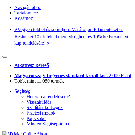
Navigációhoz
Tartalomhoz
Kosárhoz
⚡️Vegyen többet és spóroljon! Vásároljon Filamenteket és
Resineket 10 db feletti mennyiségben, és 10% kedvezményt
kap rendelésére! ⚡️
Alkatrész-kereső
Magyarország: Ingyenes standard kiszállítás
22.000 Ft-tól
Több, mint 11.050 termék
Segítség
Hol van a rendelésem?
Visszaküldés
Szállítási költségek
Fizetési módok
Kapcsolat
Minden Segítség-téma