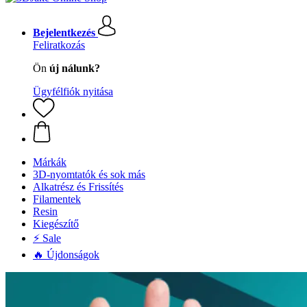
Bejelentkezés
Feliratkozás
Ön
új nálunk?
Ügyfélfiók nyitása
Márkák
3D-nyomtatók és sok más
Alkatrész és Frissítés
Filamentek
Resin
Kiegészítő
⚡ Sale
🔥 Újdonságok