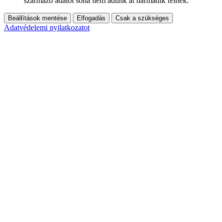
származó adatot soha nem adunk át harmadik félnek.
Beállítások mentése
Elfogadás
Csak a szükséges
Adatvédelemi nyilatkozatot