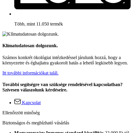
Több, mint 11.050 termék
Klímatudatosan dolgozunk.
Számos konkrét ökológiai intézkedéssel járulunk hozzá, hogy a
környezetre és éghajlatra gyakorolt hatás a lehető legkisebb legyen.
Itt további információkat talál.
További segítségre van szüksége rendelésével kapcsolatban?
Szívesen válaszolunk kérdéseire.
Kapcsolat
Ellenőrzött minőség
Biztonságos és megbízható vásárlás
Magyarország: Ingyenes standard kiszállítás
22.000 Ft-tól