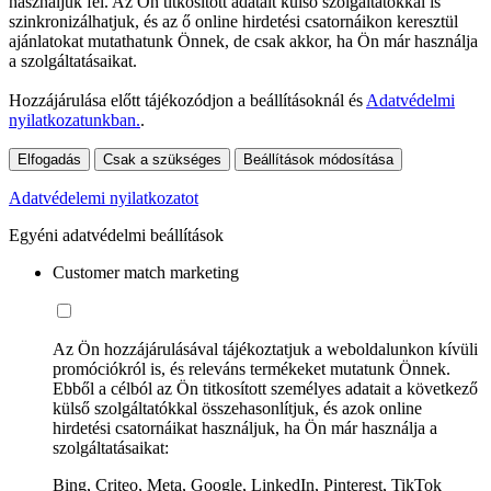
használjuk fel. Az Ön titkosított adatait külső szolgáltatókkal is
szinkronizálhatjuk, és az ő online hirdetési csatornáikon keresztül
ajánlatokat mutathatunk Önnek, de csak akkor, ha Ön már használja
a szolgáltatásaikat.
Hozzájárulása előtt tájékozódjon a beállításoknál és
Adatvédelmi
nyilatkozatunkban.
.
Elfogadás
Csak a szükséges
Beállítások módosítása
Adatvédelemi nyilatkozatot
Egyéni adatvédelmi beállítások
Customer match marketing
Az Ön hozzájárulásával tájékoztatjuk a weboldalunkon kívüli
promóciókról is, és releváns termékeket mutatunk Önnek.
Ebből a célból az Ön titkosított személyes adatait a következő
külső szolgáltatókkal összehasonlítjuk, és azok online
hirdetési csatornáikat használjuk, ha Ön már használja a
szolgáltatásaikat:
Bing, Criteo, Meta, Google, LinkedIn, Pinterest, TikTok