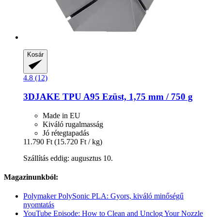
Kosár
4.8 (12)
3DJAKE
TPU A95 Ezüst, 1,75 mm / 750 g
Made in EU
Kiváló rugalmasság
Jó rétegtapadás
11.790 Ft
(15.720 Ft / kg)
Szállítás eddig: augusztus 10.
Magazinunkból:
Polymaker PolySonic PLA: Gyors, kiváló minőségű
nyomtatás
YouTube Episode: How to Clean and Unclog Your Nozzle