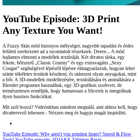
YouTube Episode: 3D Print
Any Texture You Want!
A Fuzzy Skin mód bizonyos mélységet, nagyobb tapadást és érdes
felületi szerkezetet ad a nyomtatott részeknek. Deeee... A mód
hajlamos elmosni a modellek textúráját. Két divatos táska, egy
fekete, bőrszerű „Classic Granny” és egy extravagáns „Sexy
Cougar” segítségével lépésről lépésre elmagyarázzuk, hogyan lehet
szinte tökéletes textúrát készíteni, és utánozni olyan anyagokat, mint
a bőr. A 3D-modellek modellezésére, textúrálására és animálására a
Blender programot használtuk, egy 3D-grafikus szoftvert, de
természetesen reméljük, hogy hamarosan a Slicerek is integrálnak
ilyen hasznos funkciókat.
Mit szól hozzá? Videónkban mindent megtalál, ami ahhoz kell, hogy
divattervező lehessen - Nézzen meg és hagyja magát inspirálni.
YouTube Episode: Why aren't you printing faster? Speed & Flow
Tests!
YouTube episode: 3DJAKE Tabletop Resin