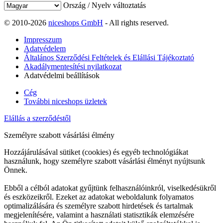
Ország / Nyelv változtatás
© 2010-2026
niceshops GmbH
- All rights reserved.
Impresszum
Adatvédelem
Általános Szerződési Feltételek és Elállási Tájékoztató
Akadálymentesítési nyilatkozat
Adatvédelmi beállítások
Cég
További niceshops üzletek
Elállás a szerződéstől
Személyre szabott vásárlási élmény
Hozzájárulásával sütiket (cookies) és egyéb technológiákat
használunk, hogy személyre szabott vásárlási élményt nyújtsunk
Önnek.
Ebből a célból adatokat gyűjtünk felhasználóinkról, viselkedésükről
és eszközeikről. Ezeket az adatokat weboldalunk folyamatos
optimalizálására és személyre szabott hirdetések és tartalmak
megjelenítésére, valamint a használati statisztikák elemzésére