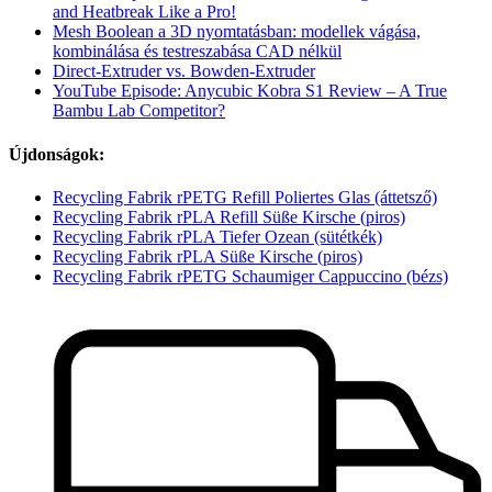
and Heatbreak Like a Pro!
Mesh Boolean a 3D nyomtatásban: modellek vágása,
kombinálása és testreszabása CAD nélkül
Direct-Extruder vs. Bowden-Extruder
YouTube Episode: Anycubic Kobra S1 Review – A True
Bambu Lab Competitor?
Újdonságok:
Recycling Fabrik rPETG Refill Poliertes Glas (áttetsző)
Recycling Fabrik rPLA Refill Süße Kirsche (piros)
Recycling Fabrik rPLA Tiefer Ozean (sütétkék)
Recycling Fabrik rPLA Süße Kirsche (piros)
Recycling Fabrik rPETG Schaumiger Cappuccino (bézs)