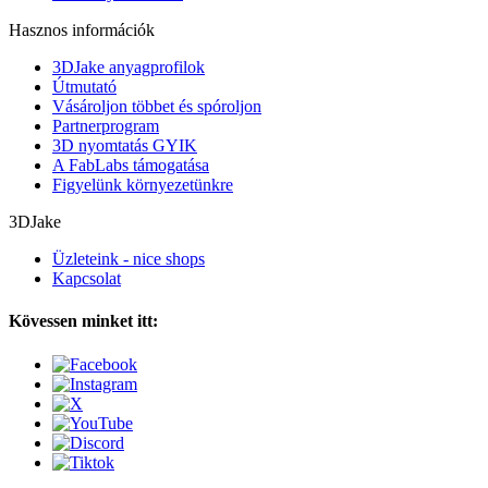
Hasznos információk
3DJake anyagprofilok
Útmutató
Vásároljon többet és spóroljon
Partnerprogram
3D nyomtatás GYIK
A FabLabs támogatása
Figyelünk környezetünkre
3DJake
Üzleteink - nice shops
Kapcsolat
Kövessen minket itt: