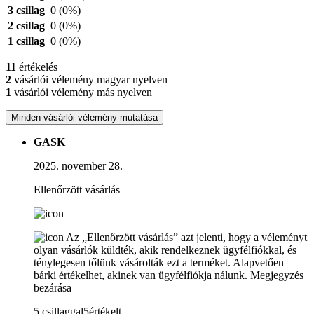
3 csillag
0
(0%)
2 csillag
0
(0%)
1 csillag
0
(0%)
11
értékelés
2
vásárlói vélemény magyar nyelven
1
vásárlói vélemény más nyelven
Minden vásárlói vélemény mutatása
GASK
2025. november 28.
Ellenőrzött vásárlás
Az „Ellenőrzött vásárlás” azt jelenti, hogy a véleményt
olyan vásárlók küldték, akik rendelkeznek ügyfélfiókkal, és
ténylegesen tőlünk vásárolták ezt a terméket. Alapvetően
bárki értékelhet, akinek van ügyfélfiókja nálunk.
Megjegyzés
bezárása
5 csillaggal5értékelt.