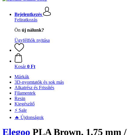
Bejelentkezés
Feliratkozás
Ön
új nálunk?
Ügyfélfiók nyitása
Kosár
0 Ft
Márkák
3D-nyomtatók és sok más
Alkatrész és Frissítés
Filamentek
Resin
Kiegészítő
⚡ Sale
🔥 Újdonságok
Elegoo
PLA Brown, 1,75 mm /