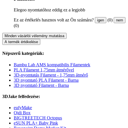
Elegoo nyomtatóhoz eddig ez a legjobb
Ez az értékelés hasznos volt az Ön számára?
(0)
igen
nem
(0)
Minden vásárlói vélemény mutatása
A termék értékelése
Népszerű kategóriák:
Bambu Lab AMS kompatibilis Filamentek
PLA Filament 1,75mm átmérővel
3D-nyomtatás Filament - 1,75mm átmérő
3D nyomtató PLA Filament - Barna
3D nyomtató Filament - Barna
3DJake felfedezése:
eufyMake
Qidi Box
BIGTREETECH Octopus
eSUN PLA+ Baby Pink