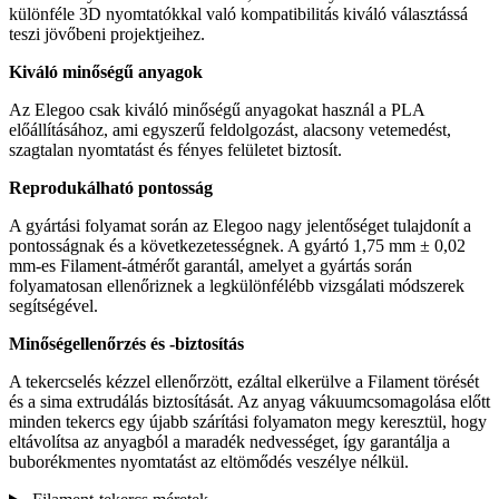
különféle 3D nyomtatókkal való kompatibilitás kiváló választássá
teszi jövőbeni projektjeihez.
Kiváló minőségű anyagok
Az Elegoo csak kiváló minőségű anyagokat használ a PLA
előállításához, ami egyszerű feldolgozást, alacsony vetemedést,
szagtalan nyomtatást és fényes felületet biztosít.
Reprodukálható pontosság
A gyártási folyamat során az Elegoo nagy jelentőséget tulajdonít a
pontosságnak és a következetességnek. A gyártó 1,75 mm ± 0,02
mm-es Filament-átmérőt garantál, amelyet a gyártás során
folyamatosan ellenőriznek a legkülönfélébb vizsgálati módszerek
segítségével.
Minőségellenőrzés és -biztosítás
A tekercselés kézzel ellenőrzött, ezáltal elkerülve a Filament törését
és a sima extrudálás biztosítását. Az anyag vákuumcsomagolása előtt
minden tekercs egy újabb szárítási folyamaton megy keresztül, hogy
eltávolítsa az anyagból a maradék nedvességet, így garantálja a
buborékmentes nyomtatást az eltömődés veszélye nélkül.