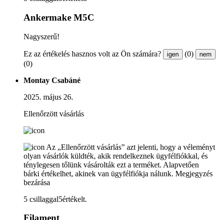
Ankermake M5C
Nagyszerű!
Ez az értékelés hasznos volt az Ön számára?
(0)
igen
nem
(0)
Montay Csabáné
2025. május 26.
Ellenőrzött vásárlás
Az „Ellenőrzött vásárlás” azt jelenti, hogy a véleményt
olyan vásárlók küldték, akik rendelkeznek ügyfélfiókkal, és
ténylegesen tőlünk vásárolták ezt a terméket. Alapvetően
bárki értékelhet, akinek van ügyfélfiókja nálunk.
Megjegyzés
bezárása
5 csillaggal5értékelt.
Filament