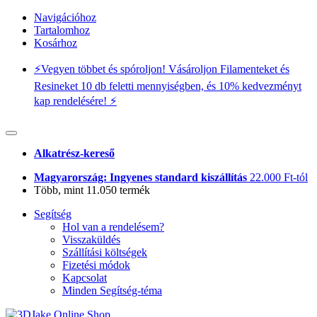
Navigációhoz
Tartalomhoz
Kosárhoz
⚡️Vegyen többet és spóroljon! Vásároljon Filamenteket és
Resineket 10 db feletti mennyiségben, és 10% kedvezményt
kap rendelésére! ⚡️
Alkatrész-kereső
Magyarország: Ingyenes standard kiszállítás
22.000 Ft-tól
Több, mint 11.050 termék
Segítség
Hol van a rendelésem?
Visszaküldés
Szállítási költségek
Fizetési módok
Kapcsolat
Minden Segítség-téma