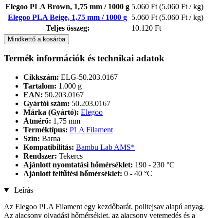
Elegoo PLA Brown, 1,75 mm / 1000 g
5.060 Ft
(5.060 Ft / kg)
Elegoo PLA Beige, 1,75 mm / 1000 g
5.060 Ft
(5.060 Ft / kg)
Teljes összeg:
10.120 Ft
Mindkettő a kosárba
Termék információk és technikai adatok
Cikkszám:
ELG-50.203.0167
Tartalom:
1.000 g
EAN:
50.203.0167
Gyártói szám:
50.203.0167
Márka (Gyártó):
Elegoo
Átmérő:
1,75 mm
Terméktípus:
PLA Filament
Szín:
Barna
Kompatibilitás:
Bambu Lab AMS*
Rendszer:
Tekercs
Ajánlott nyomtatási hőmérséklet:
190 - 230 °C
Ajánlott felfűtési hőmérséklet:
0 - 40 °C
Leírás
Az Elegoo PLA Filament egy kezdőbarát, politejsav alapú anyag.
Az alacsony olvadási hőmérséklet, az alacsony vetemedés és a