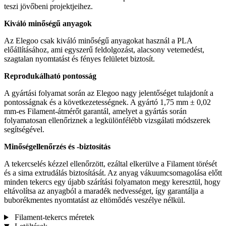
teszi jövőbeni projektjeihez.
Kiváló minőségű anyagok
Az Elegoo csak kiváló minőségű anyagokat használ a PLA
előállításához, ami egyszerű feldolgozást, alacsony vetemedést,
szagtalan nyomtatást és fényes felületet biztosít.
Reprodukálható pontosság
A gyártási folyamat során az Elegoo nagy jelentőséget tulajdonít a
pontosságnak és a következetességnek. A gyártó 1,75 mm ± 0,02
mm-es Filament-átmérőt garantál, amelyet a gyártás során
folyamatosan ellenőriznek a legkülönfélébb vizsgálati módszerek
segítségével.
Minőségellenőrzés és -biztosítás
A tekercselés kézzel ellenőrzött, ezáltal elkerülve a Filament törését
és a sima extrudálás biztosítását. Az anyag vákuumcsomagolása előtt
minden tekercs egy újabb szárítási folyamaton megy keresztül, hogy
eltávolítsa az anyagból a maradék nedvességet, így garantálja a
buborékmentes nyomtatást az eltömődés veszélye nélkül.
Filament-tekercs méretek