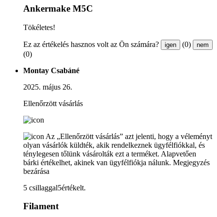
Ankermake M5C
Tökéletes!
Ez az értékelés hasznos volt az Ön számára?
(0)
igen
nem
(0)
Montay Csabáné
2025. május 26.
Ellenőrzött vásárlás
Az „Ellenőrzött vásárlás” azt jelenti, hogy a véleményt
olyan vásárlók küldték, akik rendelkeznek ügyfélfiókkal, és
ténylegesen tőlünk vásárolták ezt a terméket. Alapvetően
bárki értékelhet, akinek van ügyfélfiókja nálunk.
Megjegyzés
bezárása
5 csillaggal5értékelt.
Filament