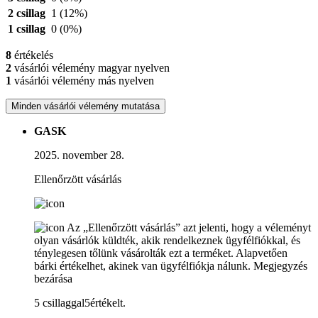
2 csillag
1
(12%)
1 csillag
0
(0%)
8
értékelés
2
vásárlói vélemény magyar nyelven
1
vásárlói vélemény más nyelven
Minden vásárlói vélemény mutatása
GASK
2025. november 28.
Ellenőrzött vásárlás
Az „Ellenőrzött vásárlás” azt jelenti, hogy a véleményt
olyan vásárlók küldték, akik rendelkeznek ügyfélfiókkal, és
ténylegesen tőlünk vásárolták ezt a terméket. Alapvetően
bárki értékelhet, akinek van ügyfélfiókja nálunk.
Megjegyzés
bezárása
5 csillaggal5értékelt.