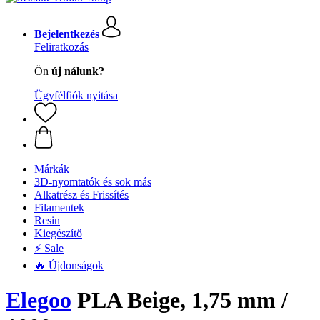
Bejelentkezés
Feliratkozás
Ön
új nálunk?
Ügyfélfiók nyitása
Márkák
3D-nyomtatók és sok más
Alkatrész és Frissítés
Filamentek
Resin
Kiegészítő
⚡ Sale
🔥 Újdonságok
Elegoo
PLA Beige, 1,75 mm /