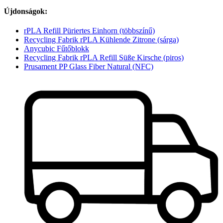
Újdonságok:
rPLA Refill Püriertes Einhorn (többszínű)
Recycling Fabrik rPLA Kühlende Zitrone (sárga)
Anycubic Fűtőblokk
Recycling Fabrik rPLA Refill Süße Kirsche (piros)
Prusament PP Glass Fiber Natural (NFC)