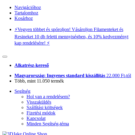
Navigációhoz
Tartalomhoz
Kosárhoz
⚡️Vegyen többet és spóroljon! Vásároljon Filamenteket és
Resineket 10 db feletti mennyiségben, és 10% kedvezményt
kap rendelésére! ⚡️
Alkatrész-kereső
Magyarország: Ingyenes standard kiszállítás
22.000 Ft-tól
Több, mint 11.050 termék
Segítség
Hol van a rendelésem?
Visszaküldés
Szállítási költségek
Fizetési módok
Kapcsolat
Minden Segítség-téma