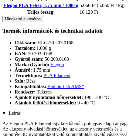
Elegoo PLA Fehér, 1,75 mm / 1000 g
5.060 Ft
(5.060 Ft / kg)
Teljes összeg:
10.120 Ft
Mindkettő a kosárba
Termék információk és technikai adatok
Cikkszám:
ELG-50.203.0168
Tartalom:
1.000 g
EAN:
50.203.0168
Gyártói szám:
50.203.0168
Márka (Gyártó):
Elegoo
Átmérő:
1,75 mm
Terméktípus:
PLA Filament
Szín:
Bézs
Kompatibilitás:
Bambu Lab AMS*
Rendszer:
Tekercs
Ajánlott nyomtatási hőmérséklet:
190 - 230 °C
Ajánlott felfűtési hőmérséklet:
0 - 40 °C
Leírás
Az Elegoo PLA Filament egy kezdőbarát, politejsav alapú anyag.
Az alacsony olvadási hőmérséklet, az alacsony vetemedés és a
különféle 3D nyomtatókkal való kompatibilitás kiváló választássá