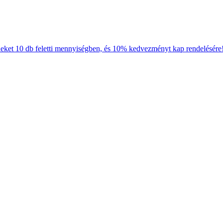
neket 10 db feletti mennyiségben, és 10% kedvezményt kap rendelésére!