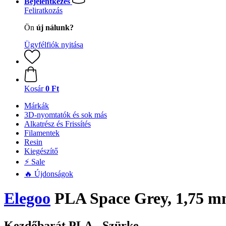
Bejelentkezés
Feliratkozás
Ön
új nálunk?
Ügyfélfiók nyitása
Kosár
0 Ft
Márkák
3D-nyomtatók és sok más
Alkatrész és Frissítés
Filamentek
Resin
Kiegészítő
⚡ Sale
🔥 Újdonságok
Elegoo
PLA Space Grey, 1,75 mm
Kezdőbarát PLA - Szürke