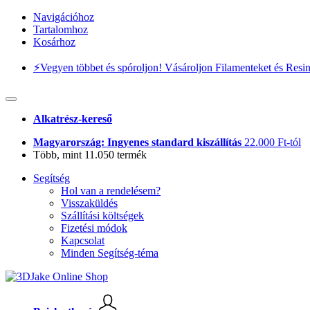
Navigációhoz
Tartalomhoz
Kosárhoz
⚡️Vegyen többet és spóroljon! Vásároljon Filamenteket és Resi
Alkatrész-kereső
Magyarország: Ingyenes standard kiszállítás
22.000 Ft-tól
Több, mint 11.050 termék
Segítség
Hol van a rendelésem?
Visszaküldés
Szállítási költségek
Fizetési módok
Kapcsolat
Minden Segítség-téma