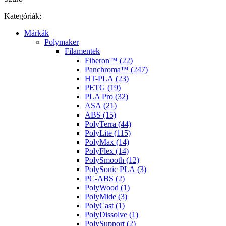
Kategóriák:
Márkák
Polymaker
Filamentek
Fiberon™ (22)
Panchroma™ (247)
HT-PLA (23)
PETG (19)
PLA Pro (32)
ASA (21)
ABS (15)
PolyTerra (44)
PolyLite (115)
PolyMax (14)
PolyFlex (14)
PolySmooth (12)
PolySonic PLA (3)
PC-ABS (2)
PolyWood (1)
PolyMide (3)
PolyCast (1)
PolyDissolve (1)
PolySupport (2)