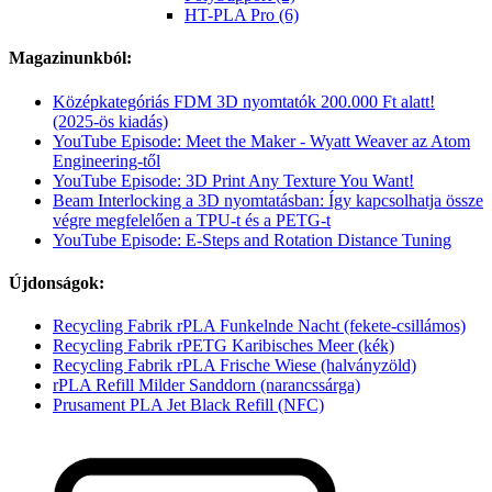
HT-PLA Pro (6)
Magazinunkból:
Középkategóriás FDM 3D nyomtatók 200.000 Ft alatt!
(2025-ös kiadás)
YouTube Episode: Meet the Maker - Wyatt Weaver az Atom
Engineering-től
YouTube Episode: 3D Print Any Texture You Want!
Beam Interlocking a 3D nyomtatásban: Így kapcsolhatja össze
végre megfelelően a TPU-t és a PETG-t
YouTube Episode: E-Steps and Rotation Distance Tuning
Újdonságok:
Recycling Fabrik rPLA Funkelnde Nacht (fekete-csillámos)
Recycling Fabrik rPETG Karibisches Meer (kék)
Recycling Fabrik rPLA Frische Wiese (halványzöld)
rPLA Refill Milder Sanddorn (narancssárga)
Prusament PLA Jet Black Refill (NFC)