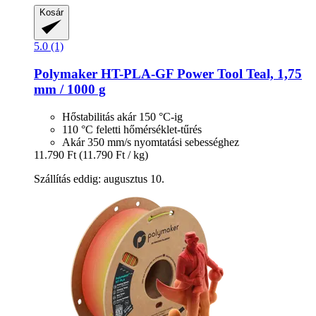
Kosár
5.0 (1)
Polymaker
HT-​PLA-​GF Power Tool Teal, 1,75
mm / 1000 g
Hőstabilitás akár 150 °C-ig
110 °C feletti hőmérséklet-tűrés
Akár 350 mm/s nyomtatási sebességhez
11.790 Ft
(11.790 Ft / kg)
Szállítás eddig: augusztus 10.