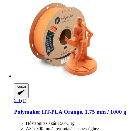
Kosár
5.0 (1)
Polymaker
HT-​PLA Orange, 1,75 mm / 1000 g
Hőstabilitás akár 150°C-ig
Akár 300 mm/s nyomtatási sebességhez