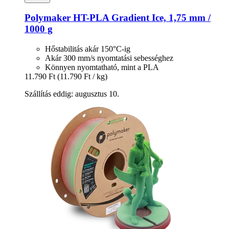
Polymaker
HT-​PLA Gradient Ice, 1,75 mm /
1000 g
Hőstabilitás akár 150°C-ig
Akár 300 mm/s nyomtatási sebességhez
Könnyen nyomtatható, mint a PLA
11.790 Ft
(11.790 Ft / kg)
Szállítás eddig: augusztus 10.