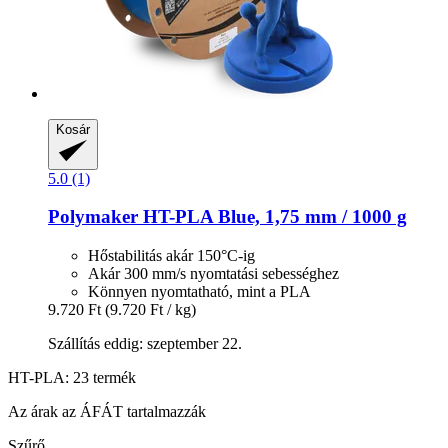
Kosár
5.0 (1)
Polymaker
HT-​PLA Blue, 1,75 mm / 1000 g
Hőstabilitás akár 150°C-ig
Akár 300 mm/s nyomtatási sebességhez
Könnyen nyomtatható, mint a PLA
9.720 Ft
(9.720 Ft / kg)
Szállítás eddig: szeptember 22.
HT-PLA: 23 termék
Az árak az ÁFÁT tartalmazzák
Szűrő