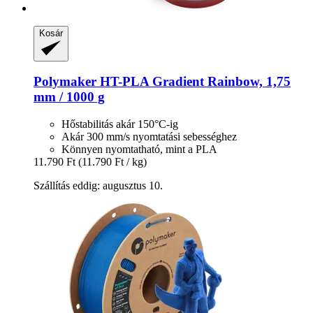
Kosár
Polymaker
HT-​PLA Gradient Rainbow, 1,75
mm / 1000 g
Hőstabilitás akár 150°C-ig
Akár 300 mm/s nyomtatási sebességhez
Könnyen nyomtatható, mint a PLA
11.790 Ft
(11.790 Ft / kg)
Szállítás eddig: augusztus 10.