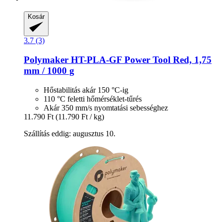
Kosár
3.7 (3)
Polymaker
HT-​PLA-​GF Power Tool Red, 1,75
mm / 1000 g
Hőstabilitás akár 150 °C-ig
110 °C feletti hőmérséklet-tűrés
Akár 350 mm/s nyomtatási sebességhez
11.790 Ft
(11.790 Ft / kg)
Szállítás eddig: augusztus 10.