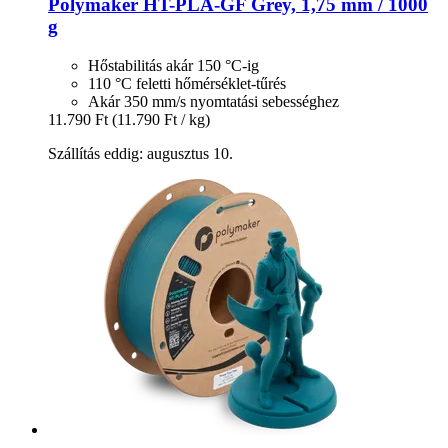
Polymaker
HT-​PLA-​GF Grey, 1,75 mm / 1000
g
Hőstabilitás akár 150 °C-ig
110 °C feletti hőmérséklet-tűrés
Akár 350 mm/s nyomtatási sebességhez
11.790 Ft
(11.790 Ft / kg)
Szállítás eddig: augusztus 10.