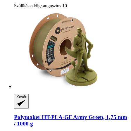
Szállítás eddig: augusztus 10.
Kosár
Polymaker
HT-​PLA-​GF Army Green, 1,75 mm
/ 1000 g