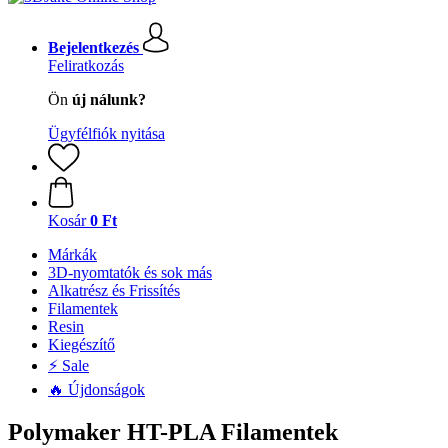
Bejelentkezés
Feliratkozás
Ön
új nálunk?
Ügyfélfiók nyitása
Kosár
0 Ft
Márkák
3D-nyomtatók és sok más
Alkatrész és Frissítés
Filamentek
Resin
Kiegészítő
⚡ Sale
🔥 Újdonságok
Polymaker HT-PLA Filamentek