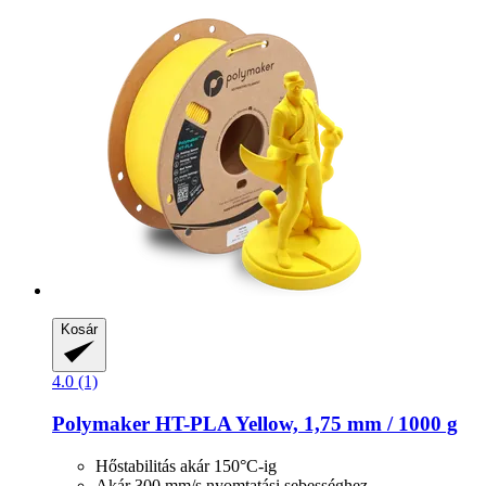
Kosár
4.0 (1)
Polymaker
HT-​PLA Yellow, 1,75 mm / 1000 g
Hőstabilitás akár 150°C-ig
Akár 300 mm/s nyomtatási sebességhez