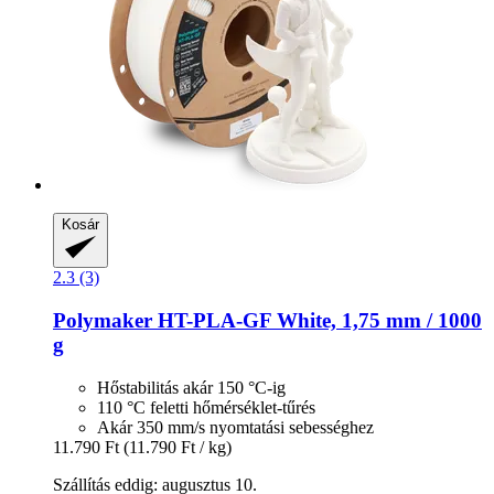
Kosár
2.3 (3)
Polymaker
HT-​PLA-​GF White, 1,75 mm / 1000
g
Hőstabilitás akár 150 °C-ig
110 °C feletti hőmérséklet-tűrés
Akár 350 mm/s nyomtatási sebességhez
11.790 Ft
(11.790 Ft / kg)
Szállítás eddig: augusztus 10.