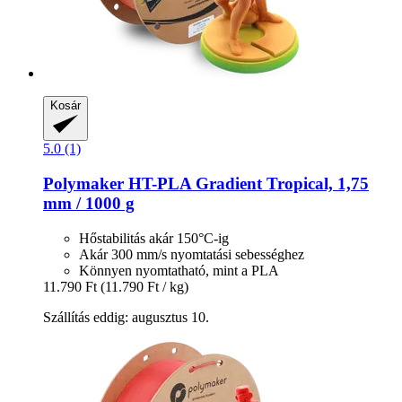
Kosár
5.0 (1)
Polymaker
HT-​PLA Gradient Tropical, 1,75
mm / 1000 g
Hőstabilitás akár 150°C-ig
Akár 300 mm/s nyomtatási sebességhez
Könnyen nyomtatható, mint a PLA
11.790 Ft
(11.790 Ft / kg)
Szállítás eddig: augusztus 10.