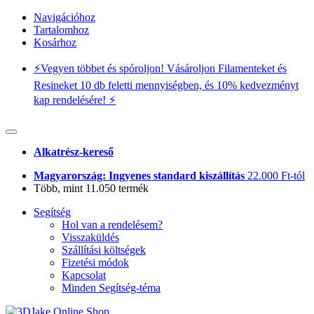
Navigációhoz
Tartalomhoz
Kosárhoz
⚡️Vegyen többet és spóroljon! Vásároljon Filamenteket és
Resineket 10 db feletti mennyiségben, és 10% kedvezményt
kap rendelésére! ⚡️
Alkatrész-kereső
Magyarország: Ingyenes standard kiszállítás
22.000 Ft-tól
Több, mint 11.050 termék
Segítség
Hol van a rendelésem?
Visszaküldés
Szállítási költségek
Fizetési módok
Kapcsolat
Minden Segítség-téma