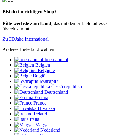
Bist du im richtigen Shop?
Bitte wechsle zum Land
, das mit deiner Lieferadresse
übereinstimmt.
Zu 3DJake International
Anderes Lieferland wählen
International
Belgien
Belgique
België
България
Česká republika
Deutschland
España
France
Hrvatska
Ireland
Italia
Magyar
Nederland