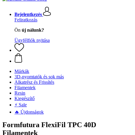
Bejelentkezés
Feliratkozás
Ön
új nálunk?
Ügyfélfiók nyitása
Márkák
3D-nyomtatók és sok más
Alkatrész és Frissítés
Filamentek
Resin
Kiegészítő
⚡ Sale
🔥 Újdonságok
Formfutura FlexiFil TPC 40D
Filamentek