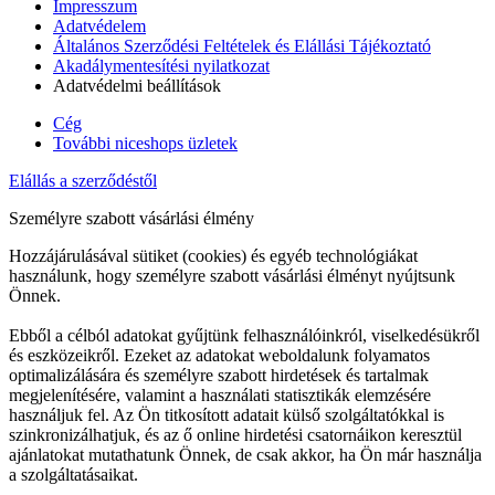
Impresszum
Adatvédelem
Általános Szerződési Feltételek és Elállási Tájékoztató
Akadálymentesítési nyilatkozat
Adatvédelmi beállítások
Cég
További niceshops üzletek
Elállás a szerződéstől
Személyre szabott vásárlási élmény
Hozzájárulásával sütiket (cookies) és egyéb technológiákat
használunk, hogy személyre szabott vásárlási élményt nyújtsunk
Önnek.
Ebből a célból adatokat gyűjtünk felhasználóinkról, viselkedésükről
és eszközeikről. Ezeket az adatokat weboldalunk folyamatos
optimalizálására és személyre szabott hirdetések és tartalmak
megjelenítésére, valamint a használati statisztikák elemzésére
használjuk fel. Az Ön titkosított adatait külső szolgáltatókkal is
szinkronizálhatjuk, és az ő online hirdetési csatornáikon keresztül
ajánlatokat mutathatunk Önnek, de csak akkor, ha Ön már használja
a szolgáltatásaikat.