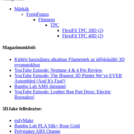
Márkák
FormFutura
Filament
TPC
FlexiFil TPC 30D (2)
FlexiFil TPC 40D (2)
Magazinunkból:
Kültéri használatra alkalmas Filamentek az időjárásálló 3D
nyomatokhoz
YouTube Episode: Neptune 4 & 4 Pro Review
YouTube Episode: The Biggest 3D Printer We’ve EVER
Assembled (And It’s Fast!)
Bambu Lab AMS útmutató
YouTube Episode: Leather Bag Part Deux: Electric
Boogaloo!
3DJake felfedezése:
eufyMake
Bambu Lab PLA Silk+ Rose Gold
Polymaker ABS Orange