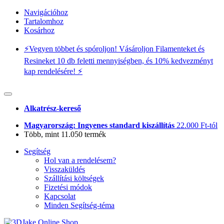
Navigációhoz
Tartalomhoz
Kosárhoz
⚡️Vegyen többet és spóroljon! Vásároljon Filamenteket és
Resineket 10 db feletti mennyiségben, és 10% kedvezményt
kap rendelésére! ⚡️
Alkatrész-kereső
Magyarország: Ingyenes standard kiszállítás
22.000 Ft-tól
Több, mint 11.050 termék
Segítség
Hol van a rendelésem?
Visszaküldés
Szállítási költségek
Fizetési módok
Kapcsolat
Minden Segítség-téma