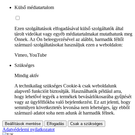
Külső médiatartalom
Ezen szolgáltatások elfogadásával külső szolgáltatók által
tárolt videókat vagy egyéb médiatartalmakat mutathatunk meg
Önnek. Az Ön beleegyezésével az alábbi, harmadik féltől
származó szolgáltatásokat használjuk ezen a weboldalon:
Vimeo, YouTube
Szükséges
Mindig aktív
A technikailag szükséges Cookie-k csak weboldalunk
alapvető funkcióit biztosítják. Használhatók például arra,
hogy lehetővé tegyék a termékek bevásárlókosarába gyűjtését
vagy az ügyfélfiókba való bejelentkezést. Ez azt jelenti, hogy
semmilyen következtetés levonása nem lehetséges, így ebből
származó adatot soha nem adunk át harmadik félnek.
Beállítások mentése
Elfogadás
Csak a szükséges
Adatvédelemi nyilatkozatot