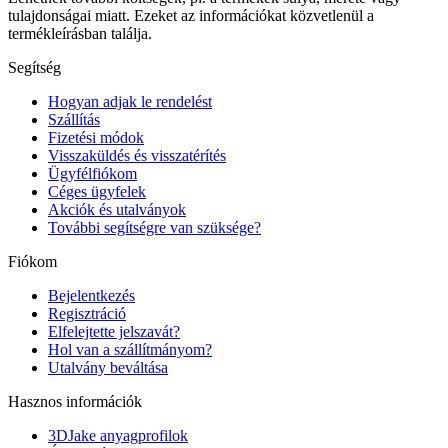
tulajdonságai miatt. Ezeket az információkat közvetlenül a
termékleírásban találja.
Segítség
Hogyan adjak le rendelést
Szállítás
Fizetési módok
Visszaküldés és visszatérítés
Ügyfélfiókom
Céges ügyfelek
Akciók és utalványok
További segítségre van szüksége?
Fiókom
Bejelentkezés
Regisztráció
Elfelejtette jelszavát?
Hol van a szállítmányom?
Utalvány beváltása
Hasznos információk
3DJake anyagprofilok