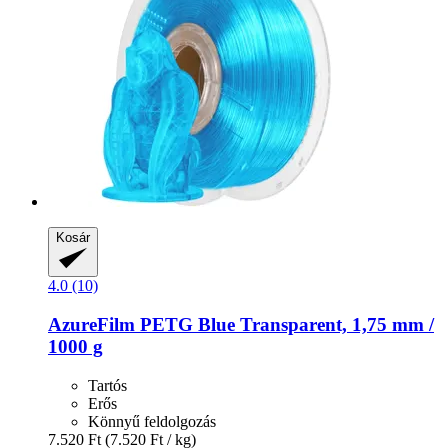
Kosár
4.0 (10)
AzureFilm
PETG Blue Transparent, 1,75 mm /
1000 g
Tartós
Erős
Könnyű feldolgozás
7.520 Ft
(7.520 Ft / kg)