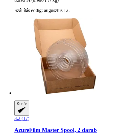
8.990 Ft
(8.990 Ft / kg)
Szállítás eddig: augusztus 12.
Kosár
3.2 (17)
AzureFilm
Master Spool, 2 darab