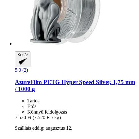
Kosár
5.0 (2)
AzureFilm
PETG Hyper Speed Silver, 1,75 mm
/ 1000 g
Tartós
Erős
Könnyű feldolgozás
7.520 Ft
(7.520 Ft / kg)
Szállítás eddig: augusztus 12.