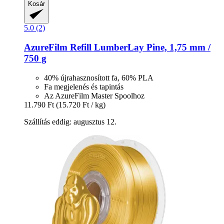
Kosár
5.0 (2)
AzureFilm
Refill LumberLay Pine, 1,75 mm /
750 g
40% újrahasznosított fa, 60% PLA
Fa megjelenés és tapintás
Az AzureFilm Master Spoolhoz
11.790 Ft
(15.720 Ft / kg)
Szállítás eddig: augusztus 12.