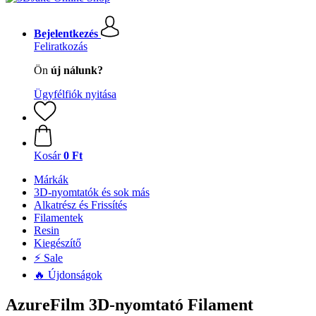
Bejelentkezés
Feliratkozás
Ön
új nálunk?
Ügyfélfiók nyitása
Kosár
0 Ft
Márkák
3D-nyomtatók és sok más
Alkatrész és Frissítés
Filamentek
Resin
Kiegészítő
⚡ Sale
🔥 Újdonságok
AzureFilm 3D-nyomtató Filament