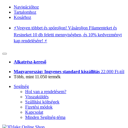
Navigációhoz
Tartalomhoz
Kosárhoz
⚡️Vegyen többet és spóroljon! Vásároljon Filamenteket és
Resineket 10 db feletti mennyiségben, és 10% kedvezményt
kap rendelésére! ⚡️
Alkatrész-kereső
Magyarország: Ingyenes standard kiszállítás
22.000 Ft-tól
Több, mint 11.050 termék
Segítség
Hol van a rendelésem?
Visszaküldés
Szállítási költségek
Fizetési módok
Kapcsolat
Minden Segítség-téma