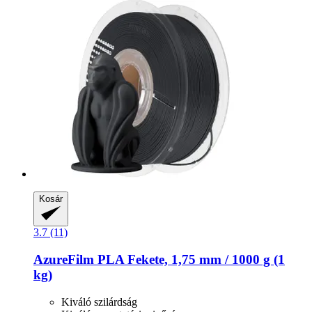
Kosár
3.7 (11)
AzureFilm
PLA Fekete, 1,75 mm / 1000 g (1
kg)
Kiváló szilárdság