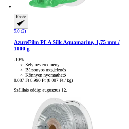
Kosár
5.0 (2)
AzureFilm
PLA Silk Aquamarine, 1,75 mm /
1000 g
-10%
Selymes eredmény
Bársonyos megjelenés
Könnyen nyomtatható
8.087 Ft
8.990 Ft
(8.087 Ft / kg)
Szállítás eddig: augusztus 12.