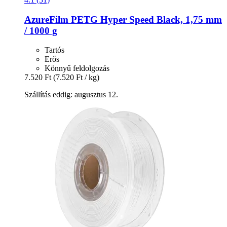
AzureFilm
PETG Hyper Speed Black, 1,75 mm
/ 1000 g
Tartós
Erős
Könnyű feldolgozás
7.520 Ft
(7.520 Ft / kg)
Szállítás eddig: augusztus 12.