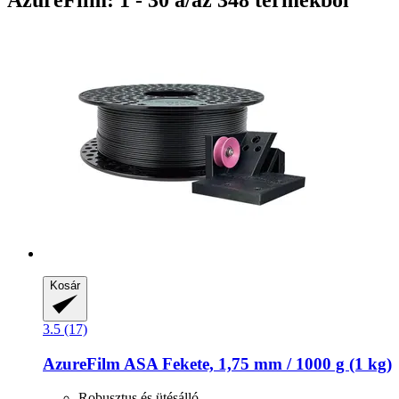
AzureFilm: 1 - 30 a/az 348 termékből
Kosár
3.5 (17)
AzureFilm
ASA Fekete, 1,75 mm / 1000 g (1 kg)
Robusztus és ütésálló