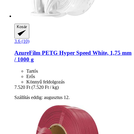
Kosár
3.6 (10)
AzureFilm
PETG Hyper Speed White, 1,75 mm
/ 1000 g
Tartós
Erős
Könnyű feldolgozás
7.520 Ft
(7.520 Ft / kg)
Szállítás eddig: augusztus 12.