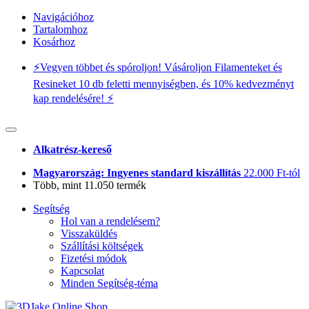
Navigációhoz
Tartalomhoz
Kosárhoz
⚡️Vegyen többet és spóroljon! Vásároljon Filamenteket és
Resineket 10 db feletti mennyiségben, és 10% kedvezményt
kap rendelésére! ⚡️
Alkatrész-kereső
Magyarország: Ingyenes standard kiszállítás
22.000 Ft-tól
Több, mint 11.050 termék
Segítség
Hol van a rendelésem?
Visszaküldés
Szállítási költségek
Fizetési módok
Kapcsolat
Minden Segítség-téma