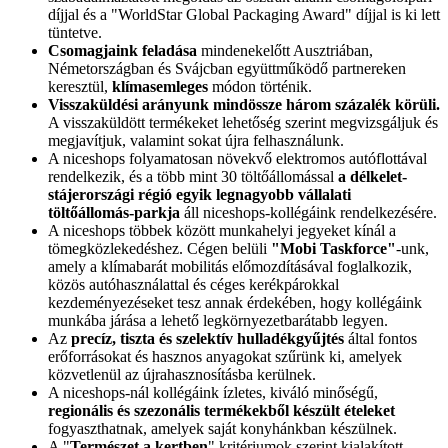
díjjal és a "WorldStar Global Packaging Award" díjjal is ki lett
tüntetve.
Csomagjaink feladása
mindenekelőtt Ausztriában,
Németországban és Svájcban együttműködő partnereken
keresztül,
klímasemleges
módon történik.
Visszaküldési arányunk mindössze három százalék körüli.
A visszaküldött termékeket lehetőség szerint megvizsgáljuk és
megjavítjuk, valamint sokat újra felhasználunk.
A niceshops folyamatosan növekvő elektromos autóflottával
rendelkezik, és a több mint 30 töltőállomással
a délkelet-
stájerországi régió egyik legnagyobb vállalati
töltőállomás-parkja
áll niceshops-kollégáink rendelkezésére.
A niceshops többek között munkahelyi jegyeket kínál a
tömegközlekedéshez. Cégen belüli
"Mobi Taskforce"
-unk,
amely a klímabarát mobilitás előmozdításával foglalkozik,
közös autóhasználattal és céges kerékpárokkal
kezdeményezéseket tesz annak érdekében, hogy kollégáink
munkába járása a lehető legkörnyezetbarátabb legyen.
Az
precíz, tiszta és szelektív hulladékgyűjtés
által fontos
erőforrásokat és hasznos anyagokat szűrünk ki, amelyek
közvetlenül az újrahasznosításba kerülnek.
A niceshops-nál kollégáink ízletes, kiváló minőségű,
regionális és szezonális termékekből készült ételeket
fogyaszthatnak, amelyek saját konyhánkban készülnek.
A "
Természet a kertben
" kritériumok szerint kialakított,