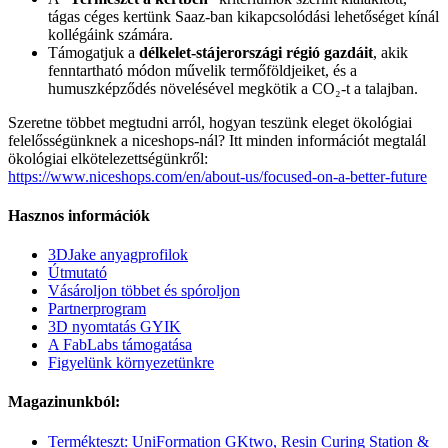
tágas céges kertünk Saaz-ban kikapcsolódási lehetőséget kínál
kollégáink számára.
Támogatjuk a
délkelet-stájerországi régió gazdáit
, akik
fenntartható módon művelik termőföldjeiket, és a
humuszképződés növelésével megkötik a CO₂-t a talajban.
Szeretne többet megtudni arról, hogyan teszünk eleget ökológiai
felelősségünknek a niceshops-nál? Itt minden információt megtalál
ökológiai elkötelezettségünkről:
https://www.niceshops.com/en/about-us/focused-on-a-better-future
Hasznos információk
3DJake anyagprofilok
Útmutató
Vásároljon többet és spóroljon
Partnerprogram
3D nyomtatás GYIK
A FabLabs támogatása
Figyelünk környezetünkre
Magazinunkból:
Termékteszt: UniFormation GKtwo, Resin Curing Station &