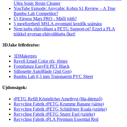
Ultra Sonic Resin Cleaner
YouTube Episode: Anycubic Kobra S1 Review – A True
Bambu Lab Competitor?
Új Elegoo Mars PRO - Mitől jobb?
5 megfizethető MSLA-nyomtató kezdők számára
Nem tudja eltávolítani a PETG Support-ot? Ezzel a PLA
trükkel gyorsan eltávolíthatja őket!
3DJake felfedezése:
3DMakerpro
Revell Email Color réz, fémes
Formfutura EasyFil PET Black
Silhouette AutoBlade (2nd Gen)
Bambu Lab 0,3 mm Transparent PVC Sheet
Újdonságok:
rPETG Refill Königlicher Amethyst (lila-áttetsző)
Recycling Fabrik rPETG Krumme Banane (sárga)
Recycling Fabrik rPETG Schläfriger Koala (szürke)
Recycling Fabrik rPETG Sturer Esel (szürke)
Recycling Fabrik rPLA Premium Essential Red