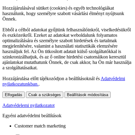
Hozzájárulásával sütiket (cookies) és egyéb technológiákat
használunk, hogy személyre szabott vásárlási élményt nyújtsunk
Önnek.
Ebből a célból adatokat gyűjtünk felhasználóinkról, viselkedésükről
és eszközeikről. Ezeket az adatokat weboldalunk folyamatos
optimalizálására és személyre szabott hirdetések és tartalmak
megjelenítésére, valamint a használati statisztikák elemzésére
használjuk fel. Az Ön titkosított adatait külső szolgáltatókkal is
szinkronizálhatjuk, és az ő online hirdetési csatornáikon keresztül
ajánlatokat mutathatunk Önnek, de csak akkor, ha Ön már használja
a szolgáltatásaikat.
Hozzájárulása előtt tájékozódjon a beállításoknál és
Adatvédelmi
nyilatkozatunkban.
.
Elfogadás
Csak a szükséges
Beállítások módosítása
Adatvédelemi nyilatkozatot
Egyéni adatvédelmi beállítások
Customer match marketing