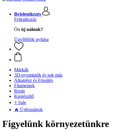
Bejelentkezés
Feliratkozás
Ön
új nálunk?
Ügyfélfiók nyitása
Márkák
3D-nyomtatók és sok más
Alkatrész és Frissítés
Filamentek
Resin
Kiegészítő
⚡ Sale
🔥 Újdonságok
Figyelünk környezetünkre