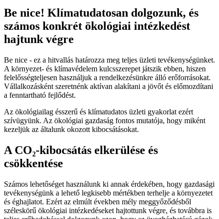
Be nice! Klímatudatosan dolgozunk, és
számos konkrét ökológiai intézkedést
hajtunk végre
Be nice - ez a hitvallás határozza meg teljes üzleti tevékenységünket.
A környezet- és klímavédelem kulcsszerepet játszik ebben, hiszen
felelősségteljesen használjuk a rendelkezésünkre álló erőforrásokat.
Vállalkozásként szeretnénk aktívan alakítani a jövőt és előmozdítani
a fenntartható fejlődést.
Az ökológiailag ésszerű és klímatudatos üzleti gyakorlat ezért
szívügyünk. Az ökológiai gazdaság fontos mutatója, hogy miként
kezeljük az általunk okozott kibocsátásokat.
A CO₂-kibocsátás elkerülése és
csökkentése
Számos lehetőséget használunk ki annak érdekében, hogy gazdasági
tevékenységünk a lehető legkisebb mértékben terhelje a környezetet
és éghajlatot. Ezért az elmúlt években mély meggyőződésből
széleskörű ökológiai intézkedéseket hajtottunk végre, és továbbra is