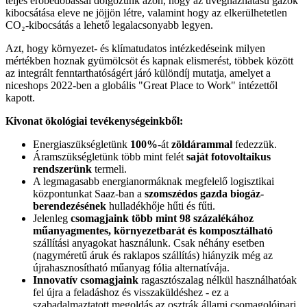
teljes erőbedobással dolgozunk azon, hogy az üvegházhatású gázok
kibocsátása eleve ne jöjjön létre, valamint hogy az elkerülhetetlen
CO₂-kibocsátás a lehető legalacsonyabb legyen.
Azt, hogy környezet- és klímatudatos intézkedéseink milyen
mértékben hoznak gyümölcsöt és kapnak elismerést, többek között
az integrált fenntarthatóságért járó különdíj mutatja, amelyet a
niceshops 2022-ben a globális "Great Place to Work" intézettől
kapott.
Kivonat ökológiai tevékenységeinkből:
Energiaszükségletünk
100%
-át
zöldárammal
fedezzük.
Áramszükségletünk több mint felét
saját fotovoltaikus
rendszerünk
termeli.
A legmagasabb energianormáknak megfelelő logisztikai
központunkat Saaz-ban a
szomszédos gazda biogáz-
berendezésének
hulladékhője hűti és fűti.
Jelenleg
csomagjaink több mint
98 százalékához
műanyagmentes, környezetbarát és komposztálható
szállítási anyagokat használunk. Csak néhány esetben
(nagyméretű áruk és raklapos szállítás) hiányzik még az
újrahasznosítható műanyag fólia alternatívája.
Innovatív csomagjaink
ragasztószalag nélkül használhatóak
fel újra a feladáshoz és visszaküldéshez - ez a
szabadalmaztatott megoldás az osztrák állami csomagolóipari