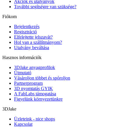
Akciók és utalványok
További segítségre van szüksége?
Fiókom
Bejelentkezés
Regisztráció
Elfelejtette jelszavát?
Hol van a szállítmányom?
Utalvány beváltása
Hasznos információk
3DJake anyagprofilok
Útmutató
Vásároljon többet és spóroljon
Partnerprogram
3D nyomtatás GYIK
A FabLabs támogatása
Figyelünk környezetünkre
3DJake
Üzleteink - nice shops
Kapcsolat