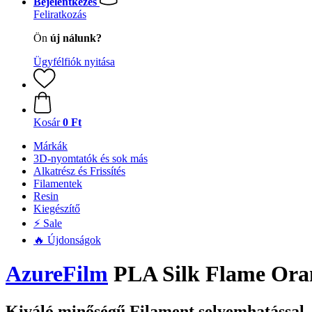
Bejelentkezés
Feliratkozás
Ön
új nálunk?
Ügyfélfiók nyitása
Kosár
0 Ft
Márkák
3D-nyomtatók és sok más
Alkatrész és Frissítés
Filamentek
Resin
Kiegészítő
⚡ Sale
🔥 Újdonságok
AzureFilm
PLA Silk Flame Oran
Kiváló minőségű Filament selyemhatással