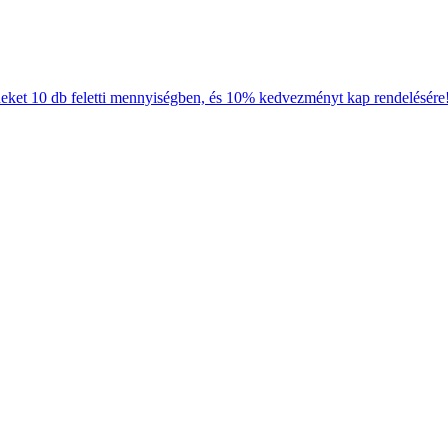
neket 10 db feletti mennyiségben, és 10% kedvezményt kap rendelésére!