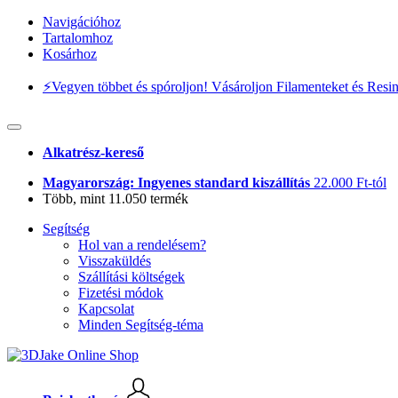
Navigációhoz
Tartalomhoz
Kosárhoz
⚡️Vegyen többet és spóroljon! Vásároljon Filamenteket és Resi
Alkatrész-kereső
Magyarország: Ingyenes standard kiszállítás
22.000 Ft-tól
Több, mint 11.050 termék
Segítség
Hol van a rendelésem?
Visszaküldés
Szállítási költségek
Fizetési módok
Kapcsolat
Minden Segítség-téma