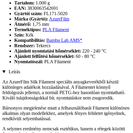
Tartalom:
1.000 g
EAN:
3830063542691
Gyártói szám:
FL171-5020
Márka (Gyártó):
AzureFilm
Átmérő:
1,75 mm
Terméktípus:
PLA Filament
Szín:
Kék
Kompatibilitás:
Bambu Lab AMS*
Rendszer:
Tekercs
Ajánlott nyomtatási hőmérséklet:
220 - 240 °C
Ajánlott felfűtési hőmérséklet:
60 - 80 °C
Nyomtatószál:
PLA Filament
Leírás
Az AzureFilm Silk Filament speciális anyagkeverékből készül
különleges adalékok hozzáadásával. A Filamentet könnyű
feldolgozás jellemzi, a normál PETG-hez hasonlóan nyomtatható.
Kiváló tulajdonságokkal bír, nyomtatáskor nem zsugorodik.
Bársonyos megjelenése miatt a felhasználóbarát Filament különösen
alkalmas olyan modellekhez, amelyek fényes felületet igényelnek,
rendkívüli selyemhatással.
A selymes eredmény nemcsak esztétikus, hanem a rétegek közötti