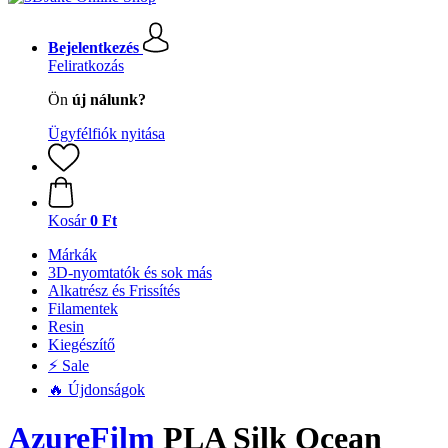
Bejelentkezés
Feliratkozás
Ön
új nálunk?
Ügyfélfiók nyitása
Kosár
0 Ft
Márkák
3D-nyomtatók és sok más
Alkatrész és Frissítés
Filamentek
Resin
Kiegészítő
⚡ Sale
🔥 Újdonságok
AzureFilm
PLA Silk Ocean