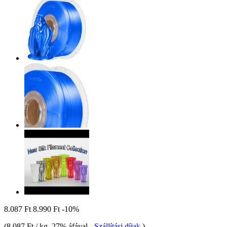
8.087 Ft
8.990 Ft
-10%
(
8.087 Ft / kg
, 27% áfával
-
Szállítási díjak
)