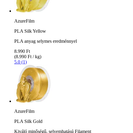
AzureFilm
PLA Silk Yellow
PLA anyag selymes eredménnyel
8.990 Ft
(8.990 Ft / kg)
5.0 (1)
AzureFilm
PLA Silk Gold
Kiváló minőségű, selyemhatású Filament