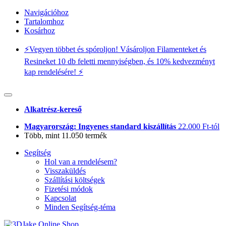
Navigációhoz
Tartalomhoz
Kosárhoz
⚡️Vegyen többet és spóroljon! Vásároljon Filamenteket és
Resineket 10 db feletti mennyiségben, és 10% kedvezményt
kap rendelésére! ⚡️
Alkatrész-kereső
Magyarország: Ingyenes standard kiszállítás
22.000 Ft-tól
Több, mint 11.050 termék
Segítség
Hol van a rendelésem?
Visszaküldés
Szállítási költségek
Fizetési módok
Kapcsolat
Minden Segítség-téma