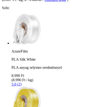
Szín:
AzureFilm
PLA Silk White
PLA anyag selymes eredménnyel
8.990 Ft
(8.990 Ft / kg)
5.0 (2)