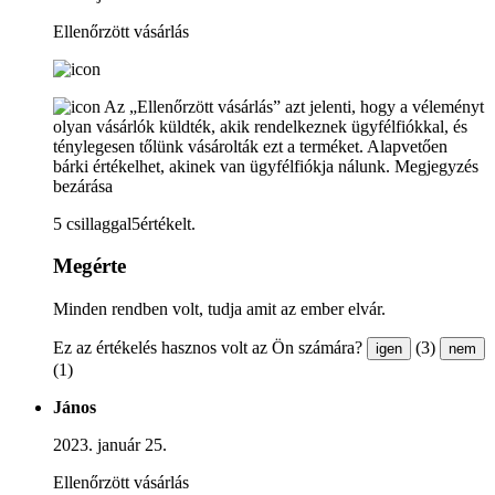
Ellenőrzött vásárlás
Az „Ellenőrzött vásárlás” azt jelenti, hogy a véleményt
olyan vásárlók küldték, akik rendelkeznek ügyfélfiókkal, és
ténylegesen tőlünk vásárolták ezt a terméket. Alapvetően
bárki értékelhet, akinek van ügyfélfiókja nálunk.
Megjegyzés
bezárása
5 csillaggal5értékelt.
Megérte
Minden rendben volt, tudja amit az ember elvár.
Ez az értékelés hasznos volt az Ön számára?
(3)
igen
nem
(1)
János
2023. január 25.
Ellenőrzött vásárlás