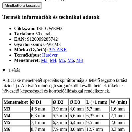
Mindkettő a kosárba
Termék információk és technikai adatok
Cikkszám:
ISP-GWEM3
Tartalom:
50 darab
EAN:
9120099285742
Gyártói szám:
GWEM3
Márka (Gyártó):
3DJAKE
Terméktípus:
Hardver
Menetméret:
M3
,
M4
,
M5
,
M6
,
M8
Leírás
A 3DJake menetbetét speciális spirálformája a lehető legjobb tartást
biztosítja. A kiváló minőségű sárgarézből készült betétek tökéletes
hővezető képességgel és korrózióállósággal rendelkeznek.
Menetméret
Ø D1
Ø D2
Ø D3
L (+1 mm)
W (min)
M3
4,6 mm
3,9 mm
4,0 mm
5,7 mm
1,6 mm
M4
6,3 mm
5,5 mm
5,6 mm
6,35 mm
2,1 mm
M5
7,1 mm
6,3 mm
6,4 mm
9,5 mm
2,6 mm
M6
8,7 mm
7,9 mm
8,0 mm
12,7 mm
3,3 mm