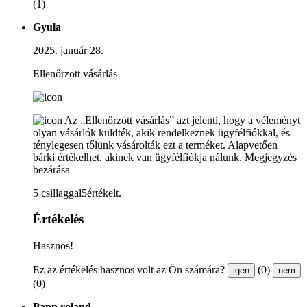
(1)
Gyula
2025. január 28.
Ellenőrzött vásárlás
Az „Ellenőrzött vásárlás” azt jelenti, hogy a véleményt
olyan vásárlók küldték, akik rendelkeznek ügyfélfiókkal, és
ténylegesen tőlünk vásárolták ezt a terméket. Alapvetően
bárki értékelhet, akinek van ügyfélfiókja nálunk.
Megjegyzés
bezárása
5 csillaggal5értékelt.
Értékelés
Hasznos!
Ez az értékelés hasznos volt az Ön számára?
(0)
igen
nem
(0)
Papp roland