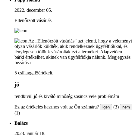
2022. december 05.
Ellenőrzött vásárlás
Az „Ellenőrzött vásárlás” azt jelenti, hogy a véleményt
olyan vásárlók küldték, akik rendelkeznek ügyfélfiókkal, és
ténylegesen tőlünk vásárolták ezt a terméket. Alapvetően
bárki értékelhet, akinek van ügyfélfiókja nálunk.
Megjegyzés
bezárása
5 csillaggal5értékelt.
jó
rendkivül jó és kiváló minőség sosincs vele problémám
Ez az értékelés hasznos volt az Ön számára?
(3)
igen
nem
(1)
Balázs
2023. január 18.