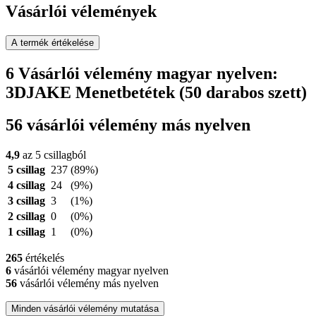
Vásárlói vélemények
A termék értékelése
6 Vásárlói vélemény magyar nyelven:
3DJAKE Menetbetétek (50 darabos szett)
56 vásárlói vélemény más nyelven
4,9
az 5 csillagból
5 csillag
237
(89%)
4 csillag
24
(9%)
3 csillag
3
(1%)
2 csillag
0
(0%)
1 csillag
1
(0%)
265
értékelés
6
vásárlói vélemény magyar nyelven
56
vásárlói vélemény más nyelven
Minden vásárlói vélemény mutatása