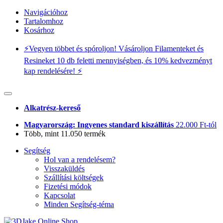
Navigációhoz
Tartalomhoz
Kosárhoz
⚡️Vegyen többet és spóroljon! Vásároljon Filamenteket és
Resineket 10 db feletti mennyiségben, és 10% kedvezményt
kap rendelésére! ⚡️
Alkatrész-kereső
Magyarország: Ingyenes standard kiszállítás
22.000 Ft-tól
Több, mint 11.050 termék
Segítség
Hol van a rendelésem?
Visszaküldés
Szállítási költségek
Fizetési módok
Kapcsolat
Minden Segítség-téma