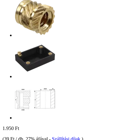
1.950 Ft
(
39 Ft / db
, 27% áfával
-
Szállítási díjak
)