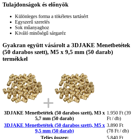
Tulajdonságok és előnyök
Különleges forma a tökéletes tartásért
Egyszerű szerelés
Sok műanyaghoz
Kiváló minőségű sárgaréz
Gyakran együtt vásárolt a 3DJAKE Menetbetétek
(50 darabos szett), M5 x 9,5 mm (50 darab)
termékkel
3DJAKE Menetbetétek (50 darabos szett), M3 x
1.950 Ft
(39
5,7 mm (50 darab)
Ft / db)
3DJAKE Menetbetétek (50 darabos szett), M5 x
3.890 Ft
9,5 mm (50 darab)
(78 Ft / db)
Teljes összeg:
5.840 Ft