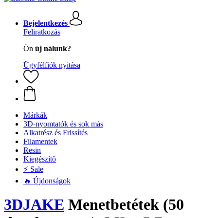
Bejelentkezés
Feliratkozás
Ön
új nálunk?
Ügyfélfiók nyitása
Márkák
3D-nyomtatók és sok más
Alkatrész és Frissítés
Filamentek
Resin
Kiegészítő
⚡ Sale
🔥 Újdonságok
3DJAKE
Menetbetétek (50