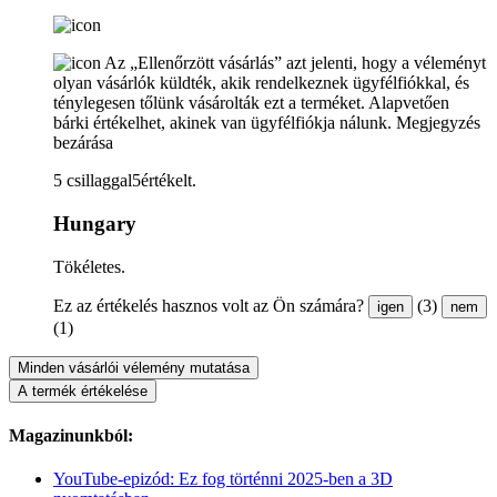
Az „Ellenőrzött vásárlás” azt jelenti, hogy a véleményt
olyan vásárlók küldték, akik rendelkeznek ügyfélfiókkal, és
ténylegesen tőlünk vásárolták ezt a terméket. Alapvetően
bárki értékelhet, akinek van ügyfélfiókja nálunk.
Megjegyzés
bezárása
5 csillaggal5értékelt.
Hungary
Tökéletes.
Ez az értékelés hasznos volt az Ön számára?
(3)
igen
nem
(1)
Minden vásárlói vélemény mutatása
A termék értékelése
Magazinunkból:
YouTube-epizód: Ez fog történni 2025-ben a 3D