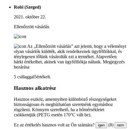
Robi (Szeged)
2021. október 22.
Ellenőrzött vásárlás
Az „Ellenőrzött vásárlás” azt jelenti, hogy a véleményt
olyan vásárlók küldték, akik rendelkeznek ügyfélfiókkal, és
ténylegesen tőlünk vásárolták ezt a terméket. Alapvetően
bárki értékelhet, akinek van ügyfélfiókja nálunk.
Megjegyzés
bezárása
5 csillaggal5értékelt.
Hasznos alkatrész
Hasznos eszköz, amennyiben különböző részegységeket
biztonságosan és megbízhatóan szeretnénk egymáshoz
rögzíteni. Könnyen szerelhető, ha a hőmérsékletet
csökkentjük (PETG esetén 170°C vált be).
Ez az értékelés hasznos volt az Ön számára?
(8)
igen
nem