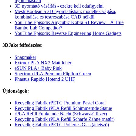
nyomtatásban
3D nyomtató vásárlás - ezekre kell odafigyelni
Mesh Boolean a 3D nyomtatásban: modellek vágása,
kombinálása és testreszabása CAD nélkül
YouTube Episode: Anycubic Kobra S1 Review – A True
Bambu Lab Competitor?
YouTube Episode: Reverse Engineering Home Gadgets
3DJake felfedezése:
Snapmaker
Extrudr PLA NX2 Matt fehér
eSUN PLA+ Baby Pink
Spectrum PLA Premium Flipflop Green
Phaetus Rapido Hotend 2 UHF
Újdonságok:
Recycling Fabrik rPETG Premium Pastel Coral
Recycling Fabrik rPLA Refill Schimmernde Statue
rPLA Refill Funkelnde Nacht (Schwarz-Glitzer)
Recycling Fabrik rPLA Refill Scharfe Zähne (natúr)
Recycling Fabrik rPETG Poliertes Glas (áttetsző)