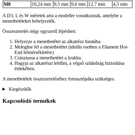
M8
10,24 mm
9,5 mm
9,6 mm
12,7 mm
4,5 mm
A D3, L és W méretek arra a modellre vonatkoznak, amelybe a
menetbetéteket behelyezték.
Összeszerelés négy egyszerű lépésben:
Helyezze a menetbetétet az alkatrész furatába.
Melegítse fel a menetbetétet (ideális esetben a Filament Hot-
End hőmérsékletére)
Csúsztassa a menetbetétet a lyukba.
Hagyja az alkatrészt lehűlni, a végső szilárdság biztosítása
érdekében.
A menetbetétek összeszereléséhez forrasztópáka szükséges.
Kiegészítők
Kapcsolódó termékek