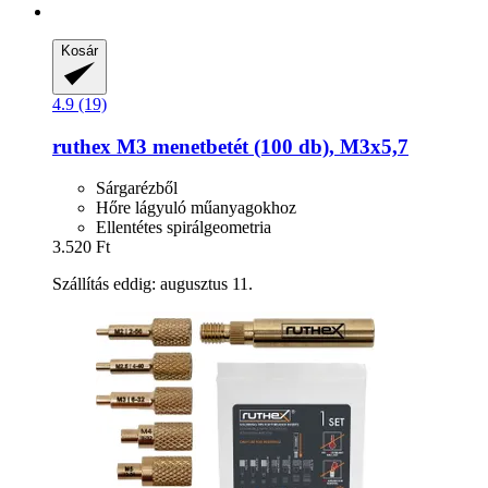
Kosár
4.9 (19)
ruthex
M3 menetbetét (100 db), M3x5,7
Sárgarézből
Hőre lágyuló műanyagokhoz
Ellentétes spirálgeometria
3.520 Ft
Szállítás eddig: augusztus 11.