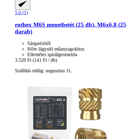
5.0 (1)
ruthex
M6S menetbetét (25 db), M6x6,8 (25
darab)
Sárgarézből
Hőre lágyuló műanyagokhoz
Ellentétes spirálgeometria
3.520 Ft
(141 Ft / db)
Szállítás eddig: augusztus 11.