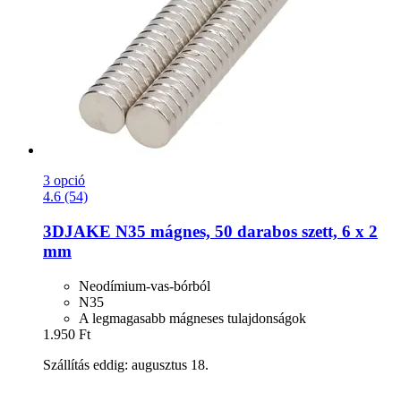
3 opció
4.6 (54)
3DJAKE
N35 mágnes, 50 darabos szett, 6 x 2
mm
Neodímium-vas-bórból
N35
A legmagasabb mágneses tulajdonságok
1.950 Ft
Szállítás eddig: augusztus 18.