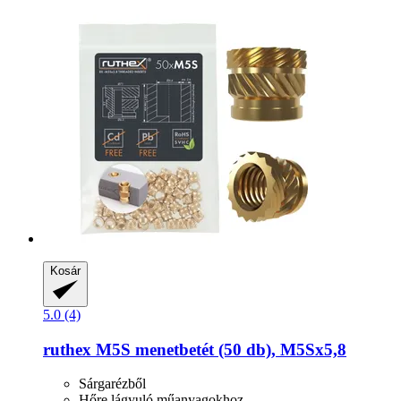
Kosár
5.0 (4)
ruthex
M5S menetbetét (50 db), M5Sx5,8
Sárgarézből
Hőre lágyuló műanyagokhoz