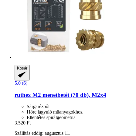
Kosár
5.0 (6)
ruthex
M2 menetbetét (70 db), M2x4
Sárgarézből
Hőre lágyuló műanyagokhoz
Ellentétes spirálgeometria
3.520 Ft
Szállítás eddig: augusztus 11.