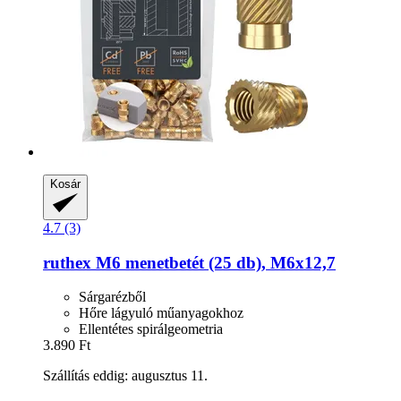
Kosár
4.7 (3)
ruthex
M6 menetbetét (25 db), M6x12,7
Sárgarézből
Hőre lágyuló műanyagokhoz
Ellentétes spirálgeometria
3.890 Ft
Szállítás eddig: augusztus 11.