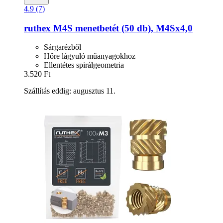
4.9 (7)
ruthex
M4S menetbetét (50 db), M4Sx4,0
Sárgarézből
Hőre lágyuló műanyagokhoz
Ellentétes spirálgeometria
3.520 Ft
Szállítás eddig: augusztus 11.