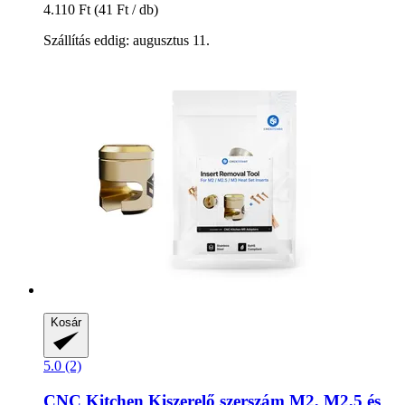
4.110 Ft
(41 Ft / db)
Szállítás eddig: augusztus 11.
Kosár
5.0 (2)
CNC Kitchen
Kiszerelő szerszám M2, M2,5 és