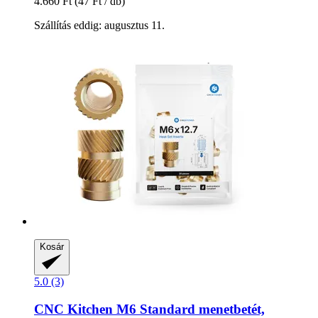
4.660 Ft
(47 Ft / db)
Szállítás eddig: augusztus 11.
Kosár
5.0 (3)
CNC Kitchen
M6 Standard menetbetét,