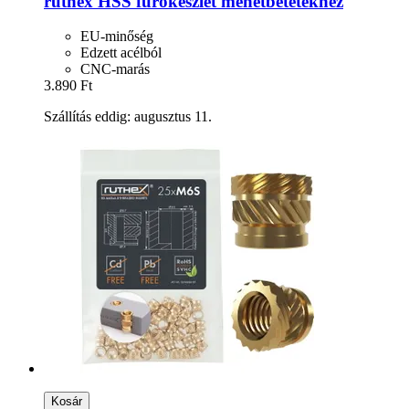
ruthex
HSS fúrókészlet menetbetétekhez
EU-minőség
Edzett acélból
CNC-marás
3.890 Ft
Szállítás eddig: augusztus 11.
Kosár