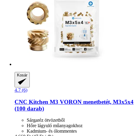
Kosár
4.7 (6)
CNC Kitchen
M3 VORON menetbetét, M3x5x4
(100 darab)
Sárgaréz ötvözetből
Hőre lágyuló műanyagokhoz
Kadmium- és ólommentes