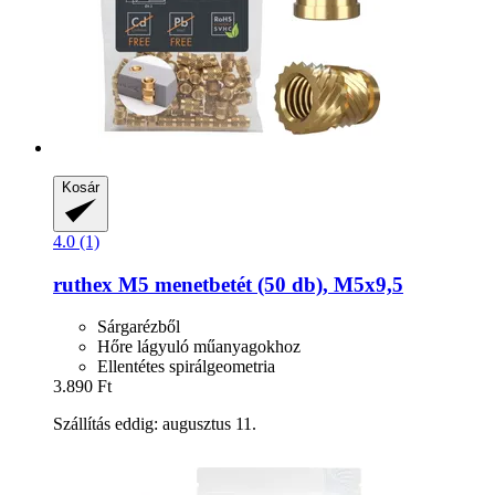
Kosár
4.0 (1)
ruthex
M5 menetbetét (50 db), M5x9,5
Sárgarézből
Hőre lágyuló műanyagokhoz
Ellentétes spirálgeometria
3.890 Ft
Szállítás eddig: augusztus 11.