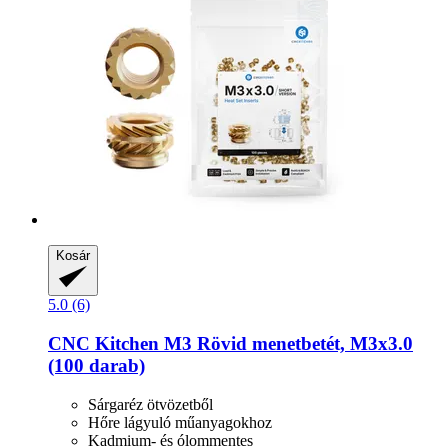
Kosár
5.0 (6)
CNC Kitchen
M3 Rövid menetbetét, M3x3.0
(100 darab)
Sárgaréz ötvözetből
Hőre lágyuló műanyagokhoz
Kadmium- és ólommentes