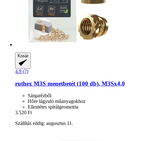
Kosár
4.9 (7)
ruthex
M3S menetbetét (100 db), M3Sx4,0
Sárgarézből
Hőre lágyuló műanyagokhoz
Ellentétes spirálgeometria
3.520 Ft
Szállítás eddig: augusztus 11.