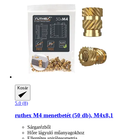
Kosár
5.0 (8)
ruthex
M4 menetbetét (50 db), M4x8,1
Sárgarézből
Hőre lágyuló műanyagokhoz
Ellentétes spirálgeometria