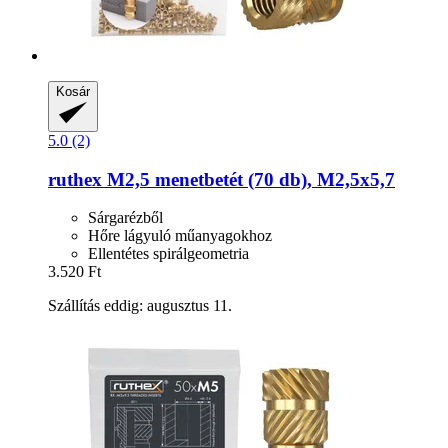
Kosár
5.0 (2)
ruthex
M2,5 menetbetét (70 db), M2,5x5,7
Sárgarézből
Hőre lágyuló műanyagokhoz
Ellentétes spirálgeometria
3.520 Ft
Szállítás eddig: augusztus 11.