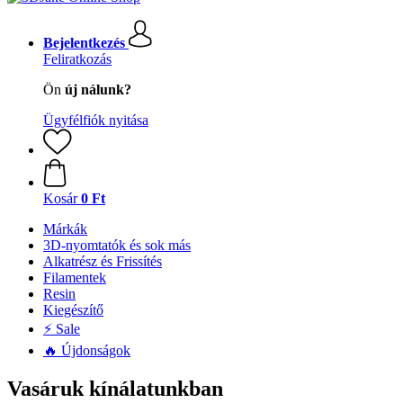
Bejelentkezés
Feliratkozás
Ön
új nálunk?
Ügyfélfiók nyitása
Kosár
0 Ft
Márkák
3D-nyomtatók és sok más
Alkatrész és Frissítés
Filamentek
Resin
Kiegészítő
⚡ Sale
🔥 Újdonságok
Vasáruk kínálatunkban