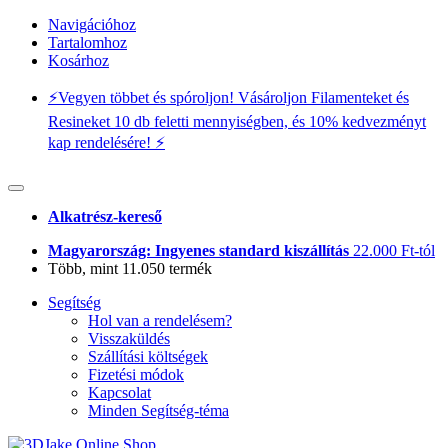
Navigációhoz
Tartalomhoz
Kosárhoz
⚡️Vegyen többet és spóroljon! Vásároljon Filamenteket és
Resineket 10 db feletti mennyiségben, és 10% kedvezményt
kap rendelésére! ⚡️
Alkatrész-kereső
Magyarország: Ingyenes standard kiszállítás
22.000 Ft-tól
Több, mint 11.050 termék
Segítség
Hol van a rendelésem?
Visszaküldés
Szállítási költségek
Fizetési módok
Kapcsolat
Minden Segítség-téma