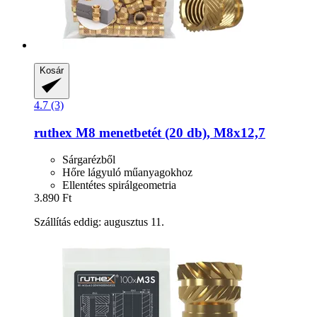
Kosár
4.7 (3)
ruthex
M8 menetbetét (20 db), M8x12,7
Sárgarézből
Hőre lágyuló műanyagokhoz
Ellentétes spirálgeometria
3.890 Ft
Szállítás eddig: augusztus 11.