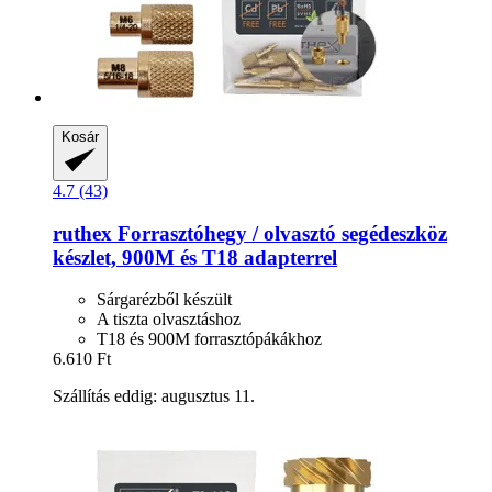
Kosár
4.7 (43)
ruthex
Forrasztóhegy / olvasztó segédeszköz
készlet, 900M és T18 adapterrel
Sárgarézből készült
A tiszta olvasztáshoz
T18 és 900M forrasztópákákhoz
6.610 Ft
Szállítás eddig: augusztus 11.