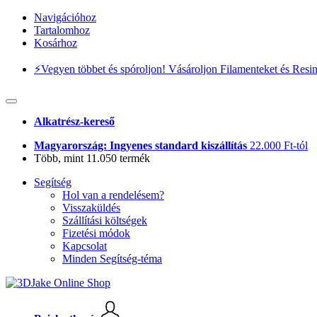
Navigációhoz
Tartalomhoz
Kosárhoz
⚡️Vegyen többet és spóroljon! Vásároljon Filamenteket és Resi
Alkatrész-kereső
Magyarország: Ingyenes standard kiszállítás
22.000 Ft-tól
Több, mint 11.050 termék
Segítség
Hol van a rendelésem?
Visszaküldés
Szállítási költségek
Fizetési módok
Kapcsolat
Minden Segítség-téma