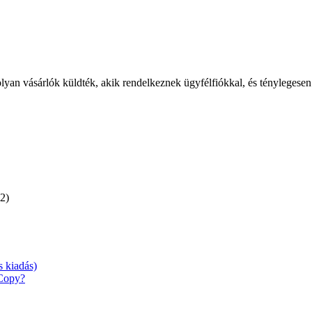
olyan vásárlók küldték, akik rendelkeznek ügyfélfiókkal, és ténylegesen
(2)
 kiadás)
 Copy?