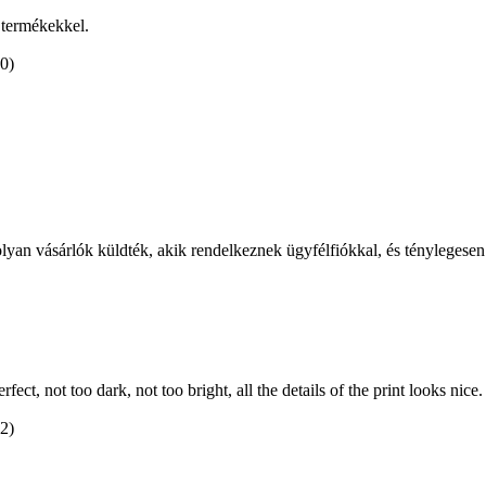
t termékekkel.
(0)
olyan vásárlók küldték, akik rendelkeznek ügyfélfiókkal, és ténylegesen
fect, not too dark, not too bright, all the details of the print looks nice.
(2)