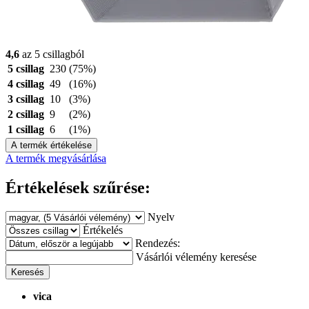
4,6
az 5 csillagból
5 csillag
230
(75%)
4 csillag
49
(16%)
3 csillag
10
(3%)
2 csillag
9
(2%)
1 csillag
6
(1%)
A termék értékelése
A termék megvásárlása
Értékelések szűrése:
Nyelv
Értékelés
Rendezés:
Vásárlói vélemény keresése
Keresés
vica