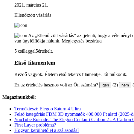
2021. március 21.
Ellenőrzött vásárlás
Az „Ellenőrzött vásárlás” azt jelenti, hogy a véleményt 
van ügyfélfiókja nálunk.
Megjegyzés bezárása
5 csillaggal5értékelt.
Ekső filamentem
Kezdő vagyok. Életem első tekercs filamentje. Jól működik.
Ez az értékelés hasznos volt az Ön számára?
(2)
igen
nem
Magazinunkból:
Termékteszt: Elegoo Saturn 4 Ultra
Felső kategóriás FDM 3D nyomtatók 400.000 Ft alatt! (2025-ös
YouTube Episode: The Elegoo Centauri Carbon 2 - A Carbon
First Layer probléma?
Hogyan kerülhető el a szálasodás?