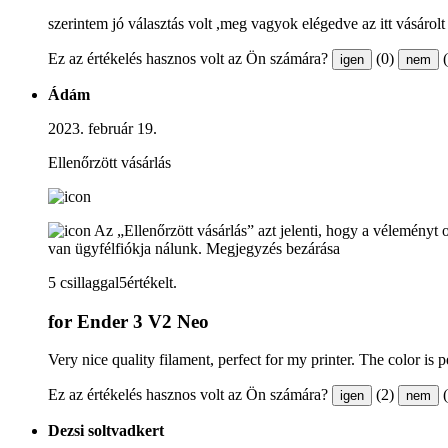
szerintem jó választás volt ,meg vagyok elégedve az itt vásárol
Ez az értékelés hasznos volt az Ön számára?
(0)
igen
nem
Ádám
2023. február 19.
Ellenőrzött vásárlás
Az „Ellenőrzött vásárlás” azt jelenti, hogy a véleményt 
van ügyfélfiókja nálunk.
Megjegyzés bezárása
5 csillaggal5értékelt.
for Ender 3 V2 Neo
Very nice quality filament, perfect for my printer. The color is per
Ez az értékelés hasznos volt az Ön számára?
(2)
igen
nem
Dezsi soltvadkert