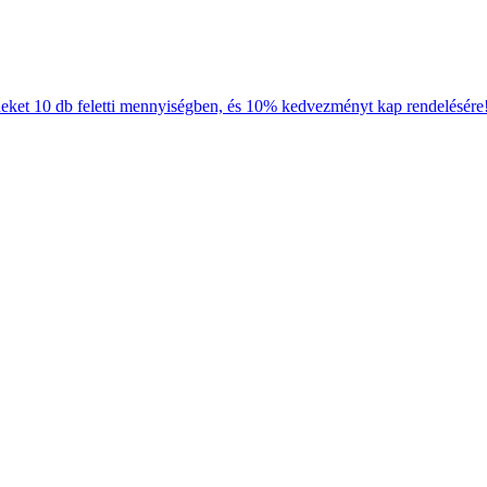
neket 10 db feletti mennyiségben, és 10% kedvezményt kap rendelésére!