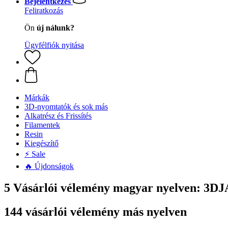
Bejelentkezés
Feliratkozás
Ön
új nálunk?
Ügyfélfiók nyitása
Márkák
3D-nyomtatók és sok más
Alkatrész és Frissítés
Filamentek
Resin
Kiegészítő
⚡ Sale
🔥 Újdonságok
5 Vásárlói vélemény magyar nyelven: 3D
144 vásárlói vélemény más nyelven