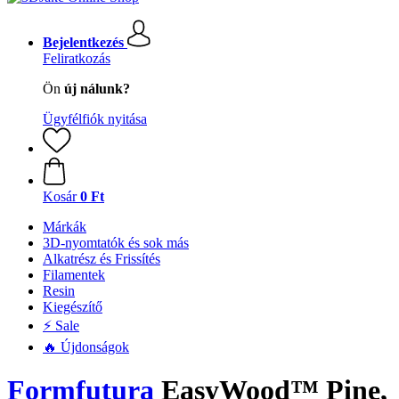
Bejelentkezés
Feliratkozás
Ön
új nálunk?
Ügyfélfiók nyitása
Kosár
0 Ft
Márkák
3D-nyomtatók és sok más
Alkatrész és Frissítés
Filamentek
Resin
Kiegészítő
⚡ Sale
🔥 Újdonságok
Formfutura
EasyWood™ Pine,