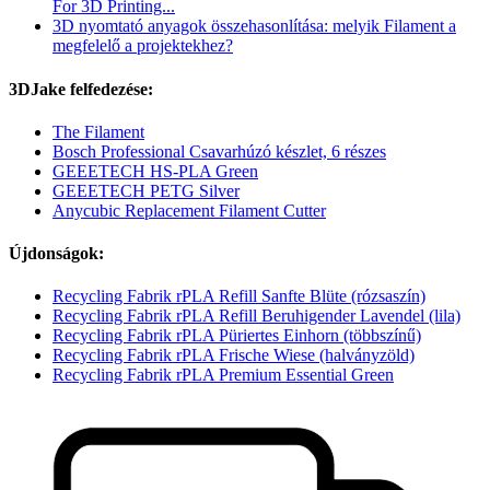
For 3D Printing...
3D nyomtató anyagok összehasonlítása: melyik Filament a
megfelelő a projektekhez?
3DJake felfedezése:
The Filament
Bosch Professional Csavarhúzó készlet, 6 részes
GEEETECH HS-PLA Green
GEEETECH PETG Silver
Anycubic Replacement Filament Cutter
Újdonságok:
Recycling Fabrik rPLA Refill Sanfte Blüte (rózsaszín)
Recycling Fabrik rPLA Refill Beruhigender Lavendel (lila)
Recycling Fabrik rPLA Püriertes Einhorn (többszínű)
Recycling Fabrik rPLA Frische Wiese (halványzöld)
Recycling Fabrik rPLA Premium Essential Green