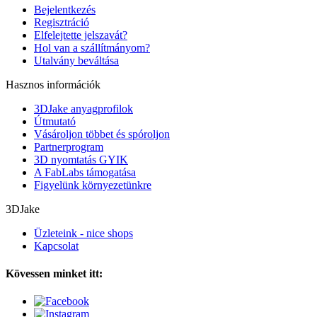
Bejelentkezés
Regisztráció
Elfelejtette jelszavát?
Hol van a szállítmányom?
Utalvány beváltása
Hasznos információk
3DJake anyagprofilok
Útmutató
Vásároljon többet és spóroljon
Partnerprogram
3D nyomtatás GYIK
A FabLabs támogatása
Figyelünk környezetünkre
3DJake
Üzleteink - nice shops
Kapcsolat
Kövessen minket itt: