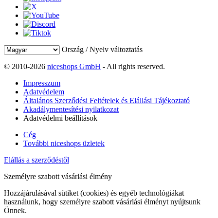
Ország / Nyelv változtatás
© 2010-2026
niceshops GmbH
- All rights reserved.
Impresszum
Adatvédelem
Általános Szerződési Feltételek és Elállási Tájékoztató
Akadálymentesítési nyilatkozat
Adatvédelmi beállítások
Cég
További niceshops üzletek
Elállás a szerződéstől
Személyre szabott vásárlási élmény
Hozzájárulásával sütiket (cookies) és egyéb technológiákat
használunk, hogy személyre szabott vásárlási élményt nyújtsunk
Önnek.