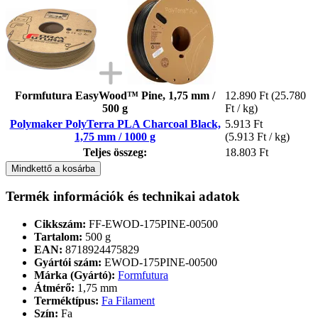
Formfutura EasyWood™ Pine, 1,75 mm /
12.890 Ft
(25.780
500 g
Ft / kg)
Polymaker PolyTerra PLA Charcoal Black,
5.913 Ft
1,75 mm / 1000 g
(5.913 Ft / kg)
Teljes összeg:
18.803 Ft
Mindkettő a kosárba
Termék információk és technikai adatok
Cikkszám:
FF-EWOD-175PINE-00500
Tartalom:
500 g
EAN:
8718924475829
Gyártói szám:
EWOD-175PINE-00500
Márka (Gyártó):
Formfutura
Átmérő:
1,75 mm
Terméktípus:
Fa Filament
Szín:
Fa