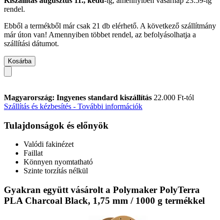
Kiszállítás augusztus 11., kedd
-ig, amennyiben
vasárnap 23:59-ig
rendel.
Ebből a termékből már csak 21 db elérhető. A következő szállítmány
már úton van! Amennyiben többet rendel, az befolyásolhatja a
szállítási dátumot.
Kosárba
Magyarország: Ingyenes standard kiszállítás
22.000 Ft-tól
Szállítás és kézbesítés - További információk
Tulajdonságok és előnyök
Valódi fakinézet
Faillat
Könnyen nyomtatható
Szinte torzítás nélkül
Gyakran együtt vásárolt a Polymaker PolyTerra
PLA Charcoal Black, 1,75 mm / 1000 g termékkel