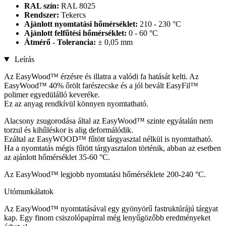
RAL szín:
RAL 8025
Rendszer:
Tekercs
Ajánlott nyomtatási hőmérséklet:
210 - 230 °C
Ajánlott felfűtési hőmérséklet:
0 - 60 °C
Átmérő - Tolerancia:
± 0,05 mm
Leírás
Az EasyWood™ érzésre és illatra a valódi fa hatását kelti. Az
EasyWood™ 40% őrölt farészecske és a jól bevált EasyFil™
polimer egyedülálló keveréke.
Ez az anyag rendkívül könnyen nyomtatható.
Alacsony zsugorodása által az EasyWood™ szinte egyátalán nem
torzul és kihűléskor is alig deformálódik.
Ezáltal az EasyWOOD™ fűtött tárgyasztal nélkül is nyomtatható.
Ha a nyomtatás mégis fűtött tárgyasztalon történik, abban az esetben
az ajánlott hőmérséklet 35-60 °C.
Az EasyWood™ legjobb nyomtatási hőmérséklete 200-240 °C.
Utómunkálatok
Az EasyWood™ nyomtatásával egy gyönyörű fastruktúrájú tárgyat
kap. Egy finom csiszolópapírral még lenyűgözőbb eredményeket