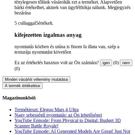
ténylegesen tőlünk vásárolták ezt a terméket. Alapvetően
bárki értékelhet, akinek van ügyfélfiókja nálunk.
Megjegyzés
bezárása
5 csillaggal5értékelt.
kifejezetten izgalmas anyag
nyomtatás közben és utána is finom fa illata van, szép a
texturája nyomtatást követően
Ez az értékelés hasznos volt az Ön számára?
(0)
igen
nem
(0)
Minden vásárlói vélemény mutatása
A termék értékelése
Magazinunkból:
Termékteszt: Elegoo Mars 4 Ultra
Nagy sebességű nyomtatás: az Ön lehetőségei
YouTube Episode: From Physical to Digital: Budget 3D
Scanner Battle Royale!
YouTube Episode: AI Generated Models Are Great! Just Not