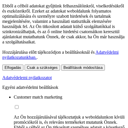
Ebből a célból adatokat gyűjtünk felhasználóinkról, viselkedésükről
és eszközeikről. Ezeket az adatokat weboldalunk folyamatos
optimalizálására és személyre szabott hirdetések és tartalmak
megjelenítésére, valamint a használati statisztikák elemzésére
használjuk fel. Az Ön titkosított adatait külső szolgáltatókkal is
szinkronizálhatjuk, és az ő online hirdetési csatornáikon keresztül
ajánlatokat mutathatunk Önnek, de csak akkor, ha Ön már használja
a szolgáltatásaikat.
Hozzájárulása előtt tájékozódjon a beállításoknál és
Adatvédelmi
nyilatkozatunkban.
.
Elfogadás
Csak a szükséges
Beállítások módosítása
Adatvédelemi nyilatkozatot
Egyéni adatvédelmi beállítások
Customer match marketing
Az Ön hozzájárulásával tájékoztatjuk a weboldalunkon kívüli
promóciókról is, és releváns termékeket mutatunk Önnek.
Ebből a célból az Ön titkosított személyes adatait a következő