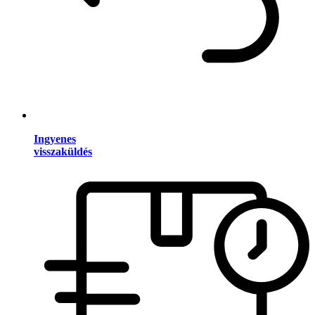
Ingyenes
visszaküldés