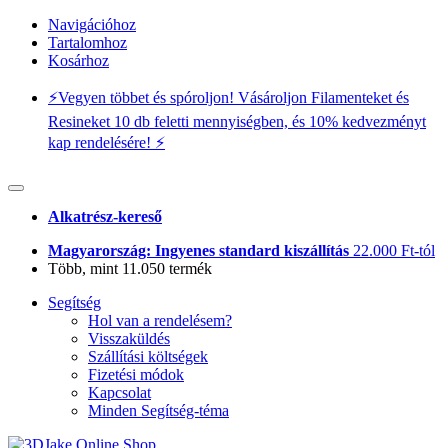
Navigációhoz
Tartalomhoz
Kosárhoz
⚡️Vegyen többet és spóroljon! Vásároljon Filamenteket és
Resineket 10 db feletti mennyiségben, és 10% kedvezményt
kap rendelésére! ⚡️
Alkatrész-kereső
Magyarország: Ingyenes standard kiszállítás
22.000 Ft-tól
Több, mint 11.050 termék
Segítség
Hol van a rendelésem?
Visszaküldés
Szállítási költségek
Fizetési módok
Kapcsolat
Minden Segítség-téma