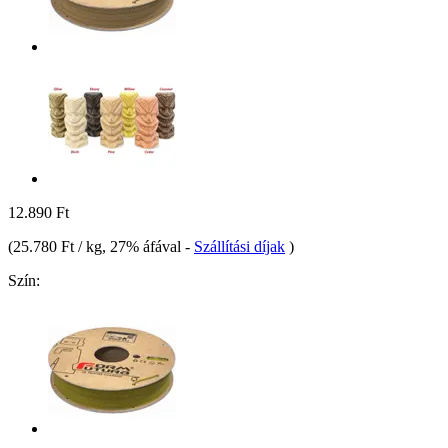
12.890 Ft
(
25.780 Ft / kg
, 27% áfával
-
Szállítási díjak
)
Szín: