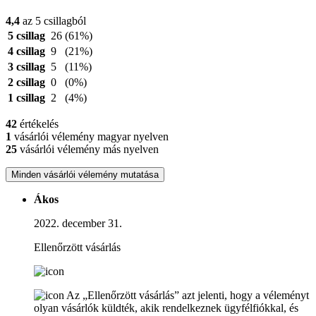
4,4
az 5 csillagból
5 csillag
26
(61%)
4 csillag
9
(21%)
3 csillag
5
(11%)
2 csillag
0
(0%)
1 csillag
2
(4%)
42
értékelés
1
vásárlói vélemény magyar nyelven
25
vásárlói vélemény más nyelven
Minden vásárlói vélemény mutatása
Ákos
2022. december 31.
Ellenőrzött vásárlás
Az „Ellenőrzött vásárlás” azt jelenti, hogy a véleményt
olyan vásárlók küldték, akik rendelkeznek ügyfélfiókkal, és