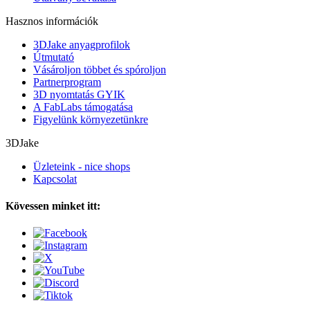
Hasznos információk
3DJake anyagprofilok
Útmutató
Vásároljon többet és spóroljon
Partnerprogram
3D nyomtatás GYIK
A FabLabs támogatása
Figyelünk környezetünkre
3DJake
Üzleteink - nice shops
Kapcsolat
Kövessen minket itt: