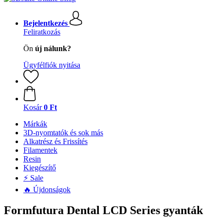
Bejelentkezés
Feliratkozás
Ön
új nálunk?
Ügyfélfiók nyitása
Kosár
0 Ft
Márkák
3D-nyomtatók és sok más
Alkatrész és Frissítés
Filamentek
Resin
Kiegészítő
⚡ Sale
🔥 Újdonságok
Formfutura Dental LCD Series gyanták