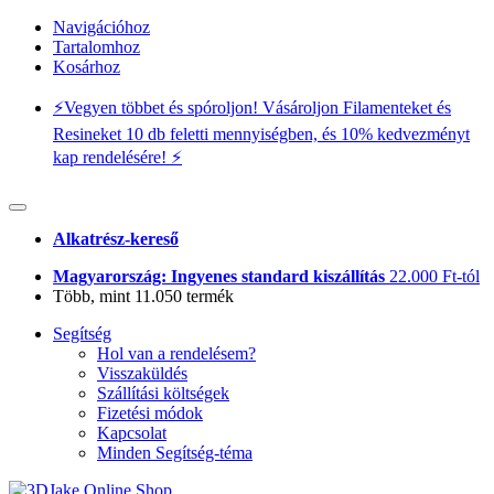
Navigációhoz
Tartalomhoz
Kosárhoz
⚡️Vegyen többet és spóroljon! Vásároljon Filamenteket és
Resineket 10 db feletti mennyiségben, és 10% kedvezményt
kap rendelésére! ⚡️
Alkatrész-kereső
Magyarország: Ingyenes standard kiszállítás
22.000 Ft-tól
Több, mint 11.050 termék
Segítség
Hol van a rendelésem?
Visszaküldés
Szállítási költségek
Fizetési módok
Kapcsolat
Minden Segítség-téma