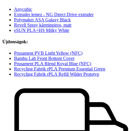
Anycubic
Extruder lemez - NG Direct Drive extruder
Polymaker ASA Galaxy Black
Revell Spray kárminpiros, matt
eSUN PLA+HS Milky White
Újdonságok:
Prusament PVB Light Yellow (NFC)
Bambu Lab Front Bottom Cover
Prusament PLA Blend Royal Blue (NFC)
Recycling Fabrik rPLA Premium Essential Green
Recycling Fabrik rPLA Refill Wilder Prototyp