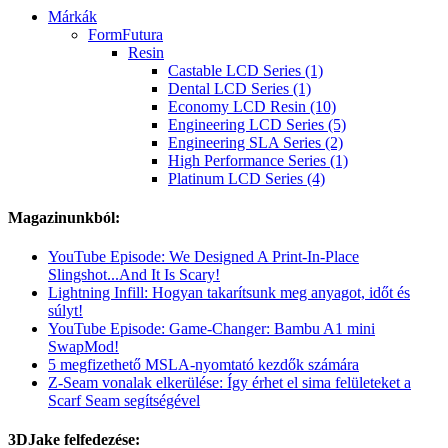
Márkák
FormFutura
Resin
Castable LCD Series (1)
Dental LCD Series (1)
Economy LCD Resin (10)
Engineering LCD Series (5)
Engineering SLA Series (2)
High Performance Series (1)
Platinum LCD Series (4)
Magazinunkból:
YouTube Episode: We Designed A Print-In-Place
Slingshot...And It Is Scary!
Lightning Infill: Hogyan takarítsunk meg anyagot, időt és
súlyt!
YouTube Episode: Game-Changer: Bambu A1 mini
SwapMod!
5 megfizethető MSLA-nyomtató kezdők számára
Z-Seam vonalak elkerülése: Így érhet el sima felületeket a
Scarf Seam segítségével
3DJake felfedezése: