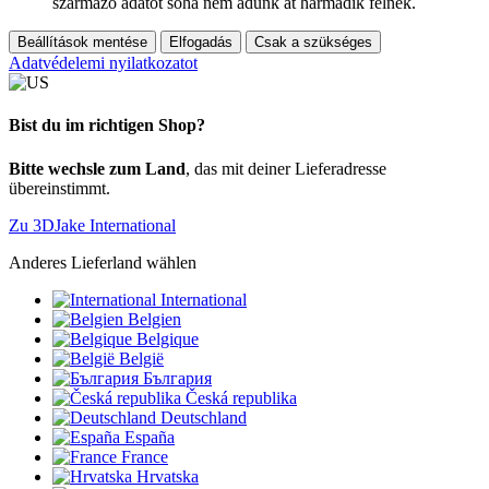
származó adatot soha nem adunk át harmadik félnek.
Beállítások mentése
Elfogadás
Csak a szükséges
Adatvédelemi nyilatkozatot
Bist du im richtigen Shop?
Bitte wechsle zum Land
, das mit deiner Lieferadresse
übereinstimmt.
Zu 3DJake International
Anderes Lieferland wählen
International
Belgien
Belgique
België
България
Česká republika
Deutschland
España
France
Hrvatska