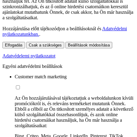
használjuk fel. Az Ön titkosított adatait külső szolgáltatókkal is
szinkronizálhatjuk, és az ő online hirdetési csatornáikon keresztül
ajánlatokat mutathatunk Önnek, de csak akkor, ha Ön már használja
a szolgáltatásaikat.
Hozzájárulása előtt tájékozódjon a beállításoknál és
Adatvédelmi
nyilatkozatunkban.
.
Elfogadás
Csak a szükséges
Beállítások módosítása
Adatvédelemi nyilatkozatot
Egyéni adatvédelmi beállítások
Customer match marketing
Az Ön hozzájárulásával tájékoztatjuk a weboldalunkon kívüli
promóciókról is, és releváns termékeket mutatunk Önnek.
Ebből a célból az Ön titkosított személyes adatait a következő
külső szolgáltatókkal összehasonlítjuk, és azok online
hirdetési csatornáikat használjuk, ha Ön már használja a
szolgáltatásaikat:
Bing, Criteo, Meta, Google, LinkedIn, Pinterest, TikTok