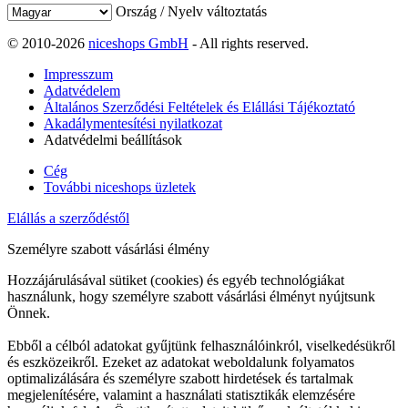
Ország / Nyelv változtatás
© 2010-2026
niceshops GmbH
- All rights reserved.
Impresszum
Adatvédelem
Általános Szerződési Feltételek és Elállási Tájékoztató
Akadálymentesítési nyilatkozat
Adatvédelmi beállítások
Cég
További niceshops üzletek
Elállás a szerződéstől
Személyre szabott vásárlási élmény
Hozzájárulásával sütiket (cookies) és egyéb technológiákat
használunk, hogy személyre szabott vásárlási élményt nyújtsunk
Önnek.
Ebből a célból adatokat gyűjtünk felhasználóinkról, viselkedésükről
és eszközeikről. Ezeket az adatokat weboldalunk folyamatos
optimalizálására és személyre szabott hirdetések és tartalmak
megjelenítésére, valamint a használati statisztikák elemzésére