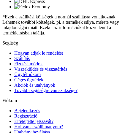
*Ezek a szállítási költségek a normál szállításra vonatkoznak.
Lehetnek további költségek, pl. a termékek súlya, mérete vagy
tulajdonságai miatt. Ezeket az információkat közvetlenül a
termékleírásban találja.
Segítség
Hogyan adjak le rendelést
Szállítás
Fizetési módok
Visszaküldés és visszatérítés
Ügyfélfiókom
Céges ügyfelek
Akciók és utalványok
További segítségre van szüksége?
Fiókom
Bejelentkezés
Regisztráció
Elfelejtette jelszavát?
Hol van a szállítmányom?
Utalvány beváltása