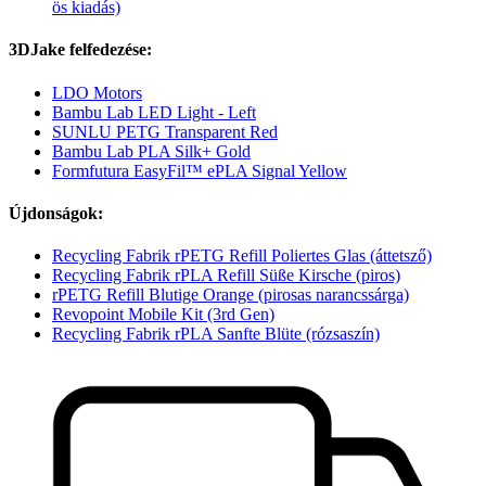
ös kiadás)
3DJake felfedezése:
LDO Motors
Bambu Lab LED Light - Left
SUNLU PETG Transparent Red
Bambu Lab PLA Silk+ Gold
Formfutura EasyFil™ ePLA Signal Yellow
Újdonságok:
Recycling Fabrik rPETG Refill Poliertes Glas (áttetsző)
Recycling Fabrik rPLA Refill Süße Kirsche (piros)
rPETG Refill Blutige Orange (pirosas narancssárga)
Revopoint Mobile Kit (3rd Gen)
Recycling Fabrik rPLA Sanfte Blüte (rózsaszín)