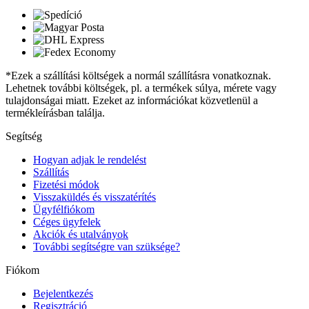
*Ezek a szállítási költségek a normál szállításra vonatkoznak.
Lehetnek további költségek, pl. a termékek súlya, mérete vagy
tulajdonságai miatt. Ezeket az információkat közvetlenül a
termékleírásban találja.
Segítség
Hogyan adjak le rendelést
Szállítás
Fizetési módok
Visszaküldés és visszatérítés
Ügyfélfiókom
Céges ügyfelek
Akciók és utalványok
További segítségre van szüksége?
Fiókom
Bejelentkezés
Regisztráció