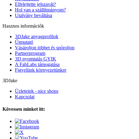
Elfelejtette jelszavát?
Hol van a szállítmányom?
Utalvány beváltása
Hasznos információk
3DJake anyagprofilok
Útmutató
Vásároljon többet és spóroljon
Partnerprogram
3D nyomtatás GYIK
A FabLabs támogatása
Figyelünk környezetünkre
3DJake
Üzleteink - nice shops
Kapcsolat
Kövessen minket itt: