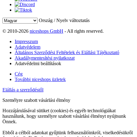
Ország / Nyelv változtatás
© 2010-2026
niceshops GmbH
- All rights reserved.
Impresszum
Adatvédelem
Általános Szerződési Feltételek és Elállási Tájékoztató
Akadálymentesítési nyilatkozat
Adatvédelmi beállítások
Cég
További niceshops üzletek
Elállás a szerződéstől
Személyre szabott vásárlási élmény
Hozzájárulásával sütiket (cookies) és egyéb technológiákat
használunk, hogy személyre szabott vásárlási élményt nyújtsunk
Önnek.
Ebből a célból adatokat gyűjtünk felhasználóinkról, viselkedésükről