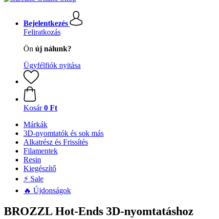
Bejelentkezés
Feliratkozás
Ön
új nálunk?
Ügyfélfiók nyitása
Kosár
0 Ft
Márkák
3D-nyomtatók és sok más
Alkatrész és Frissítés
Filamentek
Resin
Kiegészítő
⚡ Sale
🔥 Újdonságok
BROZZL Hot-Ends 3D-nyomtatáshoz