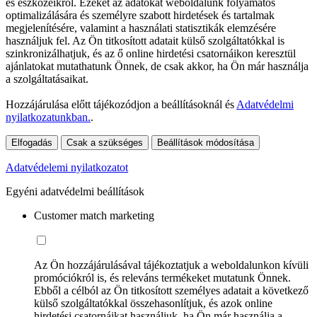
és eszközeikről. Ezeket az adatokat weboldalunk folyamatos
optimalizálására és személyre szabott hirdetések és tartalmak
megjelenítésére, valamint a használati statisztikák elemzésére
használjuk fel. Az Ön titkosított adatait külső szolgáltatókkal is
szinkronizálhatjuk, és az ő online hirdetési csatornáikon keresztül
ajánlatokat mutathatunk Önnek, de csak akkor, ha Ön már használja
a szolgáltatásaikat.
Hozzájárulása előtt tájékozódjon a beállításoknál és
Adatvédelmi
nyilatkozatunkban.
.
Elfogadás
Csak a szükséges
Beállítások módosítása
Adatvédelemi nyilatkozatot
Egyéni adatvédelmi beállítások
Customer match marketing
Az Ön hozzájárulásával tájékoztatjuk a weboldalunkon kívüli
promóciókról is, és releváns termékeket mutatunk Önnek.
Ebből a célból az Ön titkosított személyes adatait a következő
külső szolgáltatókkal összehasonlítjuk, és azok online
hirdetési csatornáikat használjuk, ha Ön már használja a