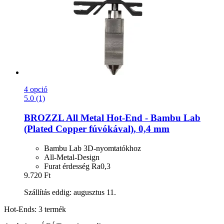
4 opció
5.0 (1)
BROZZL
All Metal Hot-​End -​ Bambu Lab
(Plated Copper fúvókával), 0,4 mm
Bambu Lab 3D-nyomtatókhoz
All-Metal-Design
Furat érdesség Ra0,3
9.720 Ft
Szállítás eddig: augusztus 11.
Hot-Ends: 3 termék