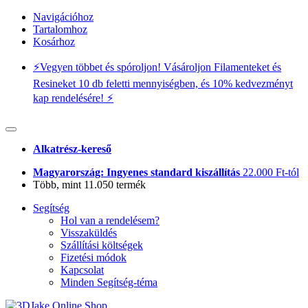
Navigációhoz
Tartalomhoz
Kosárhoz
⚡️Vegyen többet és spóroljon! Vásároljon Filamenteket és
Resineket 10 db feletti mennyiségben, és 10% kedvezményt
kap rendelésére! ⚡️
Alkatrész-kereső
Magyarország: Ingyenes standard kiszállítás
22.000 Ft-tól
Több, mint 11.050 termék
Segítség
Hol van a rendelésem?
Visszaküldés
Szállítási költségek
Fizetési módok
Kapcsolat
Minden Segítség-téma