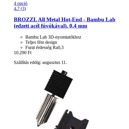
4 opció
4.7 (3)
BROZZL
All Metal Hot-​End -​ Bambu Lab
(edzett acél fúvókával), 0,4 mm
Bambu Lab 3D-nyomtatókhoz
Teljes fém design
Furat érdesség Ra0,3
10.290 Ft
Szállítás eddig: augusztus 11.