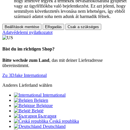
hogy lehetővé tegyék a termékek bevásárlókosarába gyűjtését
vagy az ügyfélfiókba való bejelentkezést. Ez azt jelenti, hogy
semmilyen következtetés levonása nem lehetséges, így ebből
származó adatot soha nem adunk át harmadik félnek.
Beállítások mentése
Elfogadás
Csak a szükséges
Adatvédelemi nyilatkozatot
Bist du im richtigen Shop?
Bitte wechsle zum Land
, das mit deiner Lieferadresse
übereinstimmt.
Zu 3DJake International
Anderes Lieferland wählen
International
Belgien
Belgique
België
България
Česká republika
Deutschland