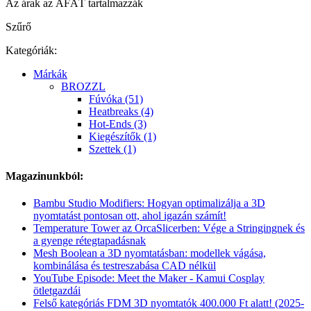
Az árak az ÁFÁT tartalmazzák
Szűrő
Kategóriák:
Márkák
BROZZL
Fúvóka (51)
Heatbreaks (4)
Hot-Ends (3)
Kiegészítők (1)
Szettek (1)
Magazinunkból:
Bambu Studio Modifiers: Hogyan optimalizálja a 3D
nyomtatást pontosan ott, ahol igazán számít!
Temperature Tower az OrcaSlicerben: Vége a Stringingnek és
a gyenge rétegtapadásnak
Mesh Boolean a 3D nyomtatásban: modellek vágása,
kombinálása és testreszabása CAD nélkül
YouTube Episode: Meet the Maker - Kamui Cosplay
ötletgazdái
Felső kategóriás FDM 3D nyomtatók 400.000 Ft alatt! (2025-