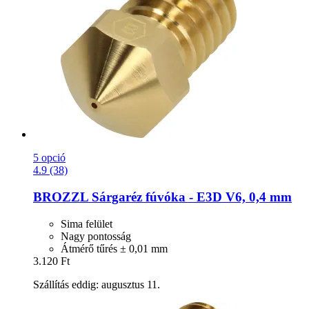
5 opció
4.9 (38)
BROZZL
Sárgaréz fúvóka -​ E3D V6, 0,4 mm
Sima felület
Nagy pontosság
Átmérő tűrés ± 0,01 mm
3.120 Ft
Szállítás eddig: augusztus 11.