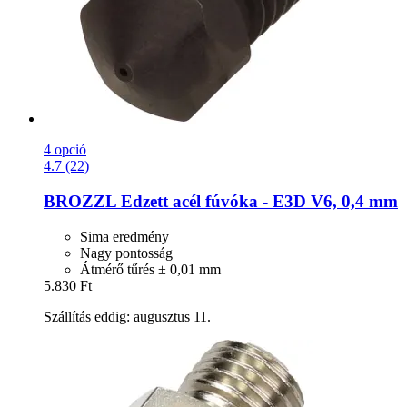
4 opció
4.7 (22)
BROZZL
Edzett acél fúvóka -​ E3D V6, 0,4 mm
Sima eredmény
Nagy pontosság
Átmérő tűrés ± 0,01 mm
5.830 Ft
Szállítás eddig: augusztus 11.