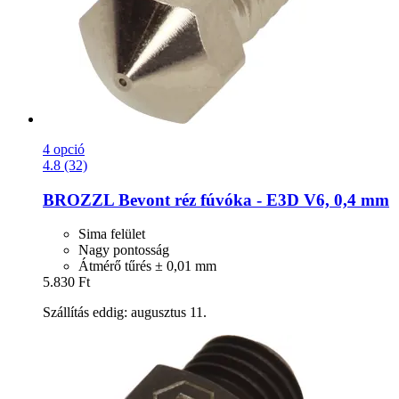
4 opció
4.8 (32)
BROZZL
Bevont réz fúvóka -​ E3D V6, 0,4 mm
Sima felület
Nagy pontosság
Átmérő tűrés ± 0,01 mm
5.830 Ft
Szállítás eddig: augusztus 11.