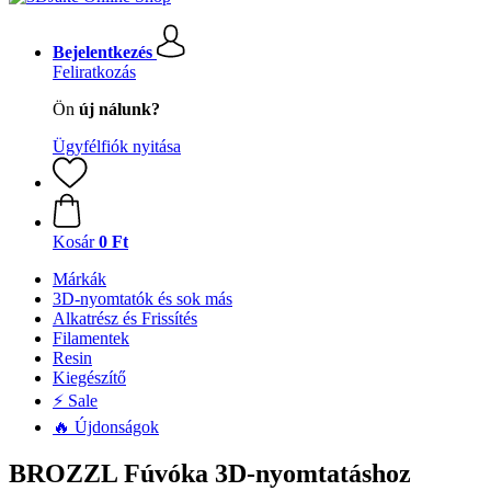
Bejelentkezés
Feliratkozás
Ön
új nálunk?
Ügyfélfiók nyitása
Kosár
0 Ft
Márkák
3D-nyomtatók és sok más
Alkatrész és Frissítés
Filamentek
Resin
Kiegészítő
⚡ Sale
🔥 Újdonságok
BROZZL Fúvóka 3D-nyomtatáshoz