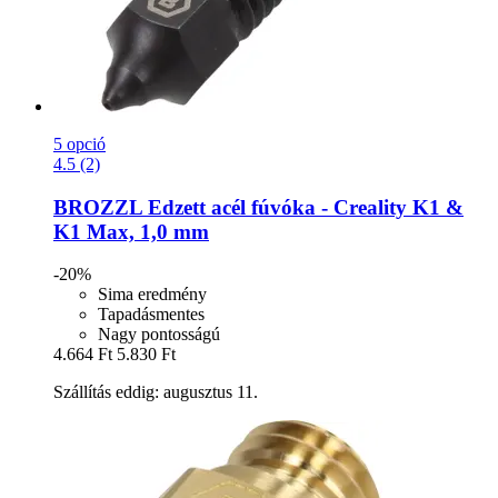
5 opció
4.5 (2)
BROZZL
Edzett acél fúvóka -​ Creality K1 &
K1 Max, 1,0 mm
-20%
Sima eredmény
Tapadásmentes
Nagy pontosságú
4.664 Ft
5.830 Ft
Szállítás eddig: augusztus 11.