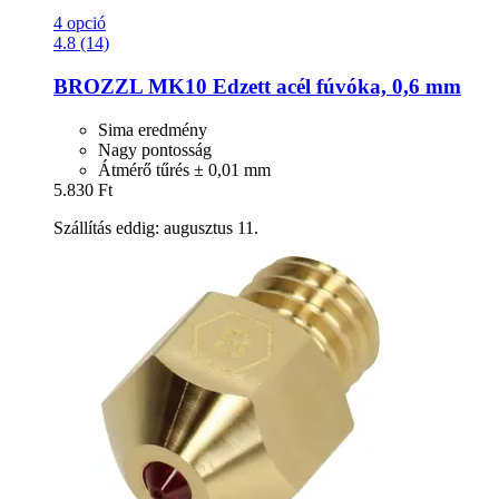
4 opció
4.8 (14)
BROZZL
MK10 Edzett acél fúvóka, 0,6 mm
Sima eredmény
Nagy pontosság
Átmérő tűrés ± 0,01 mm
5.830 Ft
Szállítás eddig: augusztus 11.