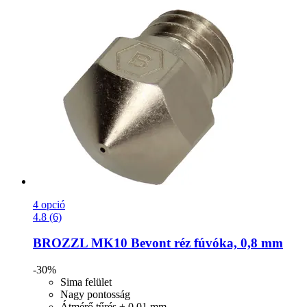
4 opció
4.8 (6)
BROZZL
MK10 Bevont réz fúvóka, 0,8 mm
-30%
Sima felület
Nagy pontosság
Átmérő tűrés ± 0,01 mm