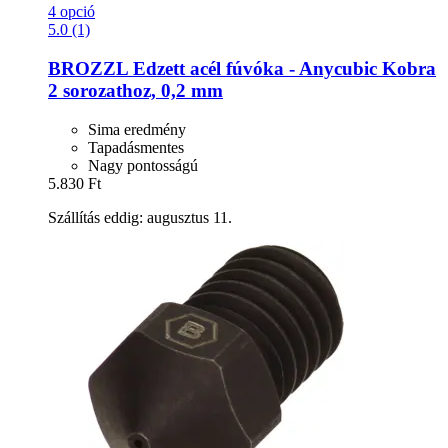
4 opció
5.0 (1)
BROZZL
Edzett acél fúvóka -​ Anycubic Kobra
2 sorozathoz, 0,2 mm
Sima eredmény
Tapadásmentes
Nagy pontosságú
5.830 Ft
Szállítás eddig: augusztus 11.