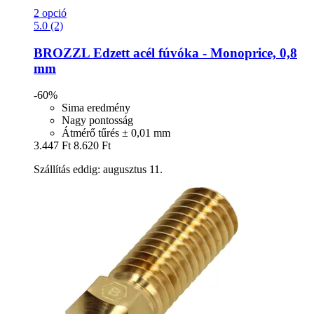
2 opció
5.0 (2)
BROZZL
Edzett acél fúvóka -​ Monoprice, 0,8
mm
-60%
Sima eredmény
Nagy pontosság
Átmérő tűrés ± 0,01 mm
3.447 Ft
8.620 Ft
Szállítás eddig: augusztus 11.