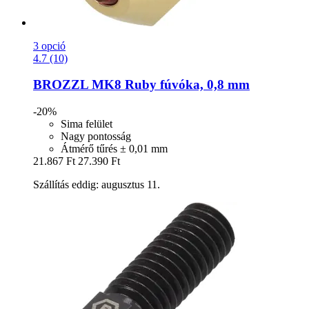
3 opció
4.7 (10)
BROZZL
MK8 Ruby fúvóka, 0,8 mm
-20%
Sima felület
Nagy pontosság
Átmérő tűrés ± 0,01 mm
21.867 Ft
27.390 Ft
Szállítás eddig: augusztus 11.