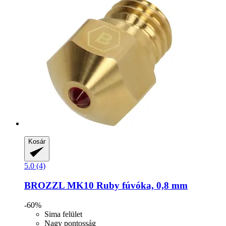
Kosár
5.0 (4)
BROZZL
MK10 Ruby fúvóka, 0,8 mm
-60%
Sima felület
Nagy pontosság