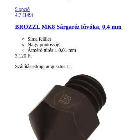
5 opció
4.7 (149)
BROZZL
MK8 Sárgaréz fúvóka, 0,4 mm
Sima felület
Nagy pontosság
Átmérő tűrés ± 0,01 mm
3.120 Ft
Szállítás eddig: augusztus 11.