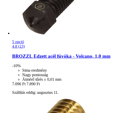
5 opció
4.8 (23)
BROZZL
Edzett acél fúvóka -​ Volcano, 1,0 mm
-10%
Sima eredmény
Nagy pontosság
Átmérő tűrés ± 0,01 mm
7.096 Ft
7.890 Ft
Szállítás eddig: augusztus 11.