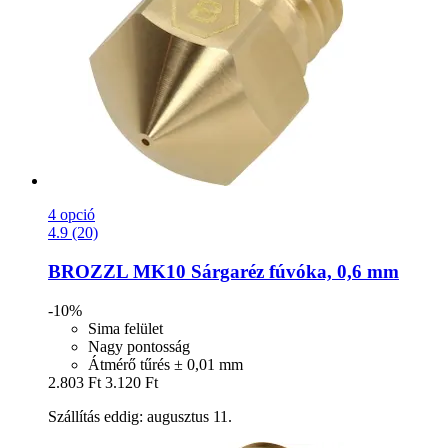
4 opció
4.9 (20)
BROZZL
MK10 Sárgaréz fúvóka, 0,6 mm
-10%
Sima felület
Nagy pontosság
Átmérő tűrés ± 0,01 mm
2.803 Ft
3.120 Ft
Szállítás eddig: augusztus 11.