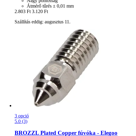
Nagy pontosság
Átmérő tűrés ± 0,01 mm
2.803 Ft
3.120 Ft
Szállítás eddig: augusztus 11.
3 opció
5.0 (3)
BROZZL
Plated Copper fúvóka -​ Elegoo