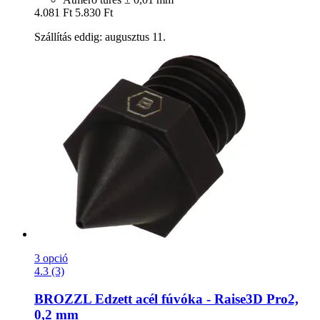
4.081 Ft
5.830 Ft
Szállítás eddig: augusztus 11.
3 opció
4.3 (3)
BROZZL
Edzett acél fúvóka -​ Raise3D Pro2,
0,2 mm