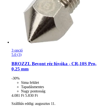
3 opció
5.0 (3)
BROZZL
Bevont réz fúvóka -​ CR-​10S Pro,
0,25 mm
-30%
Sima felület
Tapadásmentes
Nagy pontosság
4.081 Ft
5.830 Ft
Szállítás eddig: augusztus 11.