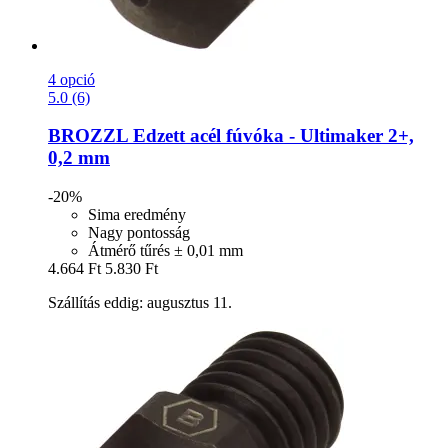
4 opció
5.0 (6)
BROZZL
Edzett acél fúvóka -​ Ultimaker 2+,
0,2 mm
-20%
Sima eredmény
Nagy pontosság
Átmérő tűrés ± 0,01 mm
4.664 Ft
5.830 Ft
Szállítás eddig: augusztus 11.