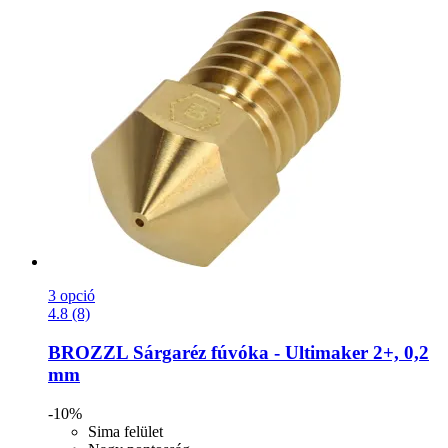
3 opció
4.8 (8)
BROZZL
Sárgaréz fúvóka -​ Ultimaker 2+, 0,2
mm
-10%
Sima felület