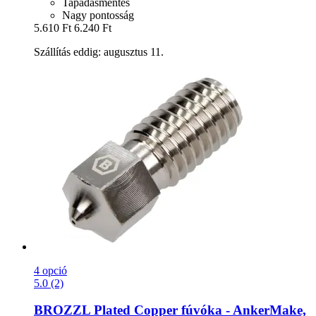
Tapadásmentes
Nagy pontosság
5.610 Ft
6.240 Ft
Szállítás eddig: augusztus 11.
4 opció
5.0 (2)
BROZZL
Plated Copper fúvóka -​ AnkerMake,