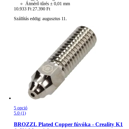
Átmérő tűrés ± 0,01 mm
10.933 Ft
27.390 Ft
Szállítás eddig: augusztus 11.
5 opció
5.0 (1)
BROZZL
Plated Copper fúvóka -​ Creality K1