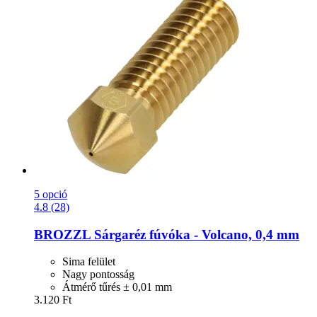
5 opció
4.8 (28)
BROZZL
Sárgaréz fúvóka -​ Volcano, 0,4 mm
Sima felület
Nagy pontosság
Átmérő tűrés ± 0,01 mm
3.120 Ft