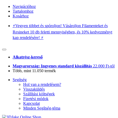
Navigációhoz
Tartalomhoz
Kosárhoz
⚡️Vegyen többet és spóroljon! Vásároljon Filamenteket és
Resineket 10 db feletti mennyiségben, és 10% kedvezményt
kap rendelésére! ⚡️
Alkatrész-kereső
Magyarország: Ingyenes standard kiszállítás
22.000 Ft-tól
Több, mint 11.050 termék
Segítség
Hol van a rendelésem?
Visszaküldés
Szállítási költségek
Fizetési módok
Kapcsolat
Minden Segítség-téma