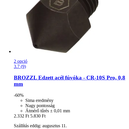
2 opció
3.7 (9)
BROZZL
Edzett acél fúvóka -​ CR-​10S Pro, 0,8
mm
-60%
Sima eredmény
Nagy pontosság
Átmérő tűrés ± 0,01 mm
2.332 Ft
5.830 Ft
Szállítás eddig: augusztus 11.