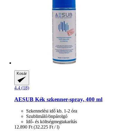
Kosár
4.4 (18)
AESUB
Kék szkenner-​spray, 400 ml
Szkennelési idő kb. 1-2 óra
Szublimáló/önpárolgó
Idő- és költségmegtakarítás
12.890 Ft
(32.225 Ft / l)