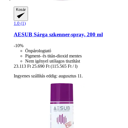
Kosár
1.0 (1)
AESUB
Sárga szkenner-​spray, 200 ml
-10%
Önpárologtató
Pigment- és titán-dioxid mentes
Nem igényel utólagos tisztítást
23.113 Ft
25.690 Ft
(115.565 Ft / l)
Ingyenes szállítás eddig: augusztus 11.