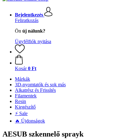
Bejelentkezés
Feliratkozás
Ön
új nálunk?
Ügyfélfiók nyitása
Kosár
0 Ft
Márkák
3D-nyomtatók és sok más
Alkatrész és Frissítés
Filamentek
Resin
Kiegészítő
⚡ Sale
🔥 Újdonságok
AESUB szkennelő sprayk