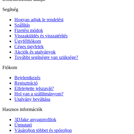
Segítség
Hogyan adjak le rendelést
Szállítás
Fizetési módok
Visszaküldés és visszatérítés
Ügyfélfiókom
Céges ügyfelek
Akciók és utalványok
További segítségre van szüksége?
Fiókom
Bejelentkezés
Regisztráció
Elfelejtette jelszavát?
Hol van a szállítmányom?
Utalvány beváltása
Hasznos információk
3DJake anyagprofilok
Útmutató
Vásároljon többet és spóroljon