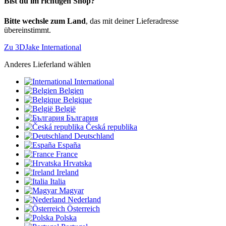
Bist du im richtigen Shop?
Bitte wechsle zum Land
, das mit deiner Lieferadresse
übereinstimmt.
Zu 3DJake International
Anderes Lieferland wählen
International
Belgien
Belgique
België
България
Česká republika
Deutschland
España
France
Hrvatska
Ireland
Italia
Magyar
Nederland
Österreich
Polska