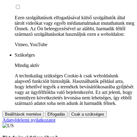
Ezen szolgáltatások elfogadásával külső szolgáltatók által
tárolt videókat vagy egyéb médiatartalmakat mutathatunk meg
Önnek. Az Ön beleegyezésével az alábbi, harmadik féltől
származó szolgáltatásokat használjuk ezen a weboldalon:
Vimeo, YouTube
Szükséges
Mindig aktív
A technikailag szükséges Cookie-k csak weboldalunk
alapvető funkcióit biztosítják. Használhatók például arra,
hogy lehetővé tegyék a termékek bevásárlókosarába gyűjtését
vagy az ügyfélfiókba való bejelentkezést. Ez azt jelenti, hogy
semmilyen következtetés levonása nem lehetséges, így ebből
származó adatot soha nem adunk át harmadik félnek.
Beállítások mentése
Elfogadás
Csak a szükséges
Adatvédelemi nyilatkozatot