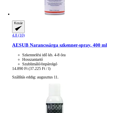
Kosár
4.8 (10)
AESUB
Narancssárga szkenner-​spray, 400 ml
Szkennelési idő kb. 4-8 óra
Hosszantartó
Szublimáló/önpárolgó
14.890 Ft
(37.225 Ft / l)
Szállítás eddig: augusztus 11.