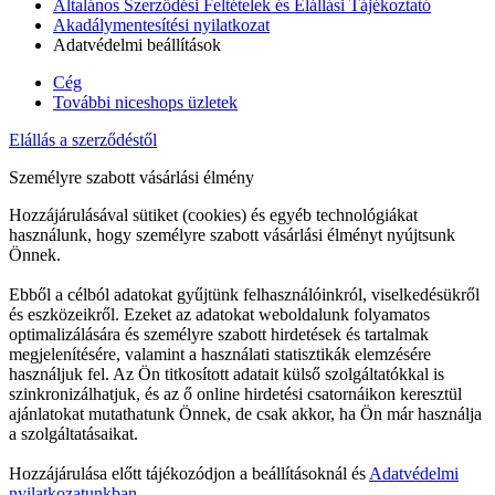
Általános Szerződési Feltételek és Elállási Tájékoztató
Akadálymentesítési nyilatkozat
Adatvédelmi beállítások
Cég
További niceshops üzletek
Elállás a szerződéstől
Személyre szabott vásárlási élmény
Hozzájárulásával sütiket (cookies) és egyéb technológiákat
használunk, hogy személyre szabott vásárlási élményt nyújtsunk
Önnek.
Ebből a célból adatokat gyűjtünk felhasználóinkról, viselkedésükről
és eszközeikről. Ezeket az adatokat weboldalunk folyamatos
optimalizálására és személyre szabott hirdetések és tartalmak
megjelenítésére, valamint a használati statisztikák elemzésére
használjuk fel. Az Ön titkosított adatait külső szolgáltatókkal is
szinkronizálhatjuk, és az ő online hirdetési csatornáikon keresztül
ajánlatokat mutathatunk Önnek, de csak akkor, ha Ön már használja
a szolgáltatásaikat.
Hozzájárulása előtt tájékozódjon a beállításoknál és
Adatvédelmi
nyilatkozatunkban.
.