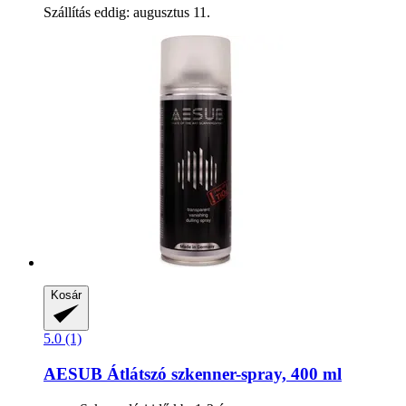
Szállítás eddig: augusztus 11.
Kosár
5.0 (1)
AESUB
Átlátszó szkenner-​spray, 400 ml