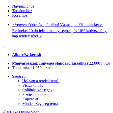
Navigációhoz
Tartalomhoz
Kosárhoz
⚡️Vegyen többet és spóroljon! Vásároljon Filamenteket és
Resineket 10 db feletti mennyiségben, és 10% kedvezményt
kap rendelésére! ⚡️
Alkatrész-kereső
Magyarország: Ingyenes standard kiszállítás
22.000 Ft-tól
Több, mint 11.050 termék
Segítség
Hol van a rendelésem?
Visszaküldés
Szállítási költségek
Fizetési módok
Kapcsolat
Minden Segítség-téma