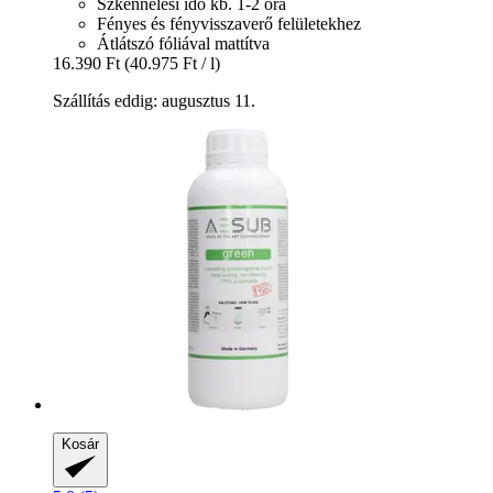
Szkennelési idő kb. 1-2 óra
Fényes és fényvisszaverő felületekhez
Átlátszó fóliával mattítva
16.390 Ft
(40.975 Ft / l)
Szállítás eddig: augusztus 11.
Kosár