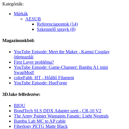
Kategóriák:
Márkák
AESUB
Referenciapontok (14)
Szkennelő sprayk (8)
Magazinunkból:
YouTube Episode: Meet the Maker - Kamui Cosplay
ötletgazdái
First Layer probléma?
YouTube Episode: Game-Changer: Bambu A1 mini
SwapMod!
colorFabb_HT - Hőálló Filament
YouTube Episode: HueForge
3DJake felfedezése:
BIQU
BondTech SLS DDX Adapter szett - CR-10 V2
The Army Painter Warpaints Fanatic: Light Neutrals
Bambu Lab MC to AP cable
Fiberlogy PETG Matte Black