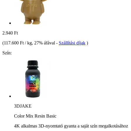
2.940 Ft
(
117.600 Ft / kg
, 27% áfával
-
Szállítási díjak
)
Szín:
3DJAKE
Color Mix Resin Basic
4K alkalmas 3D-nyomtató gyanta a saját szín megalkotásához