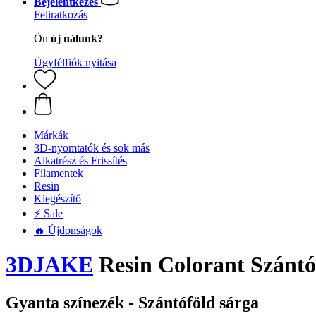
Bejelentkezés
Feliratkozás
Ön
új nálunk?
Ügyfélfiók nyitása
Márkák
3D-nyomtatók és sok más
Alkatrész és Frissítés
Filamentek
Resin
Kiegészítő
⚡ Sale
🔥 Újdonságok
3DJAKE
Resin Colorant Szántóf
Gyanta színezék - Szántóföld sárga