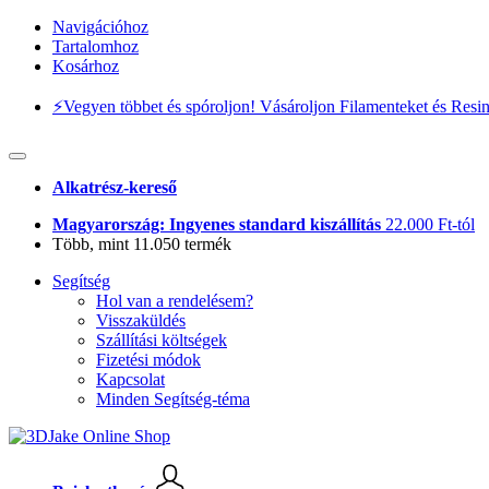
Navigációhoz
Tartalomhoz
Kosárhoz
⚡️Vegyen többet és spóroljon! Vásároljon Filamenteket és Resi
Alkatrész-kereső
Magyarország: Ingyenes standard kiszállítás
22.000 Ft-tól
Több, mint 11.050 termék
Segítség
Hol van a rendelésem?
Visszaküldés
Szállítási költségek
Fizetési módok
Kapcsolat
Minden Segítség-téma