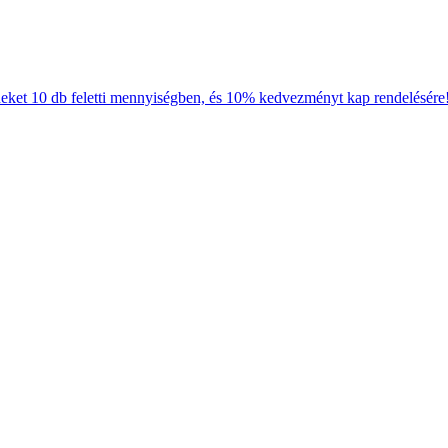
neket 10 db feletti mennyiségben, és 10% kedvezményt kap rendelésére!