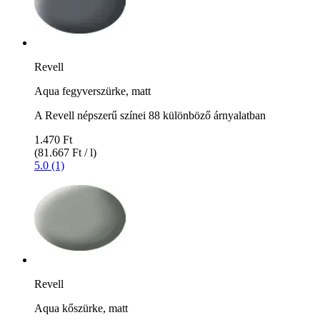
Revell
Aqua fegyverszürke, matt
A Revell népszerű színei 88 különböző árnyalatban
1.470 Ft
(81.667 Ft / l)
5.0 (1)
Revell
Aqua kőszürke, matt