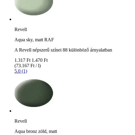
Revell
Aqua sky, matt RAF
A Revell népszerű színei 88 különböző árnyalatban
1.317 Ft
1.470 Ft
(73.167 Ft / l)
5.0 (1)
Revell
Aqua bronz zöld, matt