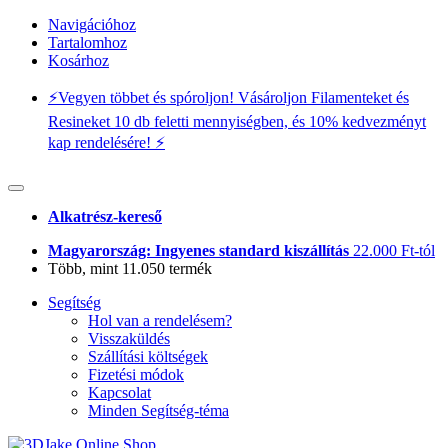
Navigációhoz
Tartalomhoz
Kosárhoz
⚡️Vegyen többet és spóroljon! Vásároljon Filamenteket és
Resineket 10 db feletti mennyiségben, és 10% kedvezményt
kap rendelésére! ⚡️
Alkatrész-kereső
Magyarország: Ingyenes standard kiszállítás
22.000 Ft-tól
Több, mint 11.050 termék
Segítség
Hol van a rendelésem?
Visszaküldés
Szállítási költségek
Fizetési módok
Kapcsolat
Minden Segítség-téma