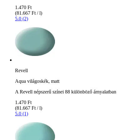
1.470 Ft
(81.667 Ft / l)
5.0 (2)
Revell
Aqua világoskék, matt
A Revell népszerű színei 88 különböző árnyalatban
1.470 Ft
(81.667 Ft / l)
5.0 (1)