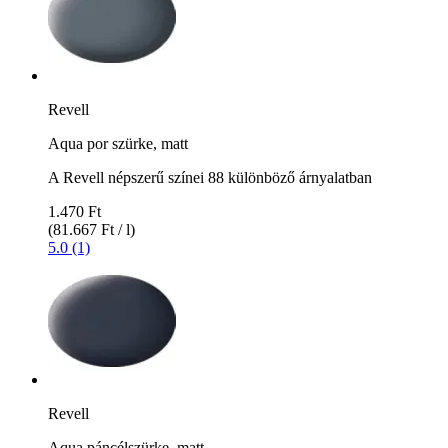
Revell
Aqua por szürke, matt
A Revell népszerű színei 88 különböző árnyalatban
1.470 Ft
(81.667 Ft / l)
5.0 (1)
Revell
Aqua páncélszürke, matt