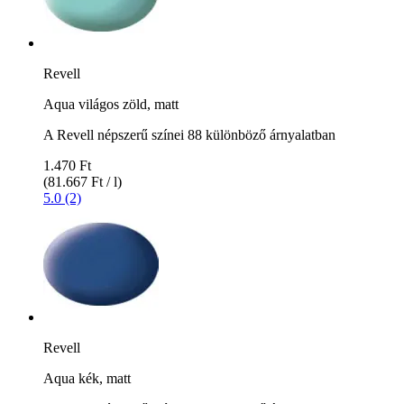
Revell
Aqua világos zöld, matt
A Revell népszerű színei 88 különböző árnyalatban
1.470 Ft
(81.667 Ft / l)
5.0 (2)
Revell
Aqua kék, matt