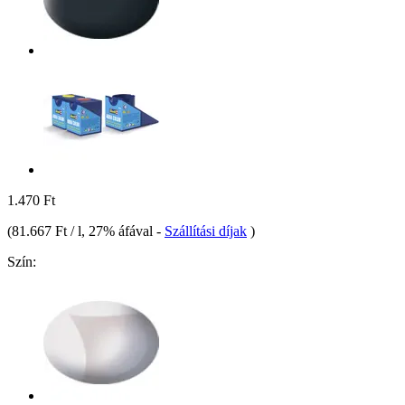
1.470 Ft
(
81.667 Ft / l
, 27% áfával
-
Szállítási díjak
)
Szín: