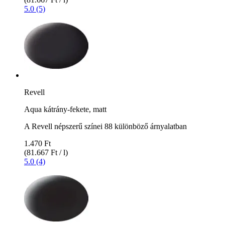
5.0 (5)
Revell
Aqua kátrány-fekete, matt
A Revell népszerű színei 88 különböző árnyalatban
1.470 Ft
(81.667 Ft / l)
5.0 (4)