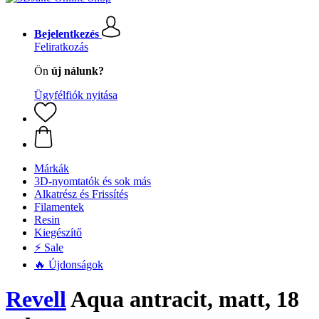
Bejelentkezés
Feliratkozás
Ön
új nálunk?
Ügyfélfiók nyitása
Márkák
3D-nyomtatók és sok más
Alkatrész és Frissítés
Filamentek
Resin
Kiegészítő
⚡ Sale
🔥 Újdonságok
Revell
Aqua antracit, matt, 18