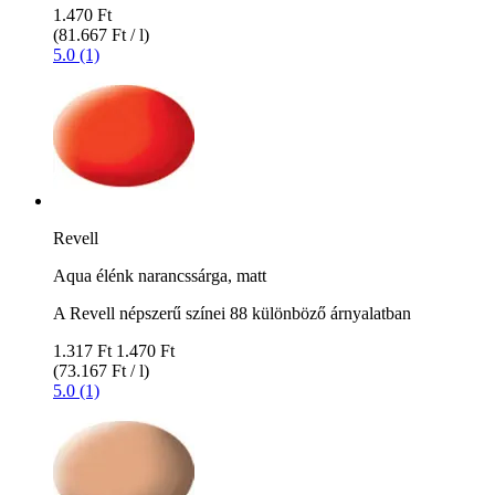
1.470 Ft
(81.667 Ft / l)
5.0 (1)
Revell
Aqua élénk narancssárga, matt
A Revell népszerű színei 88 különböző árnyalatban
1.317 Ft
1.470 Ft
(73.167 Ft / l)
5.0 (1)