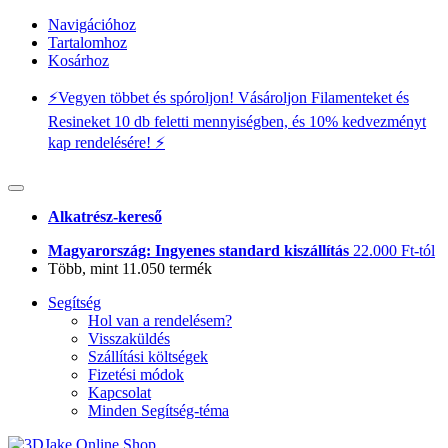
Navigációhoz
Tartalomhoz
Kosárhoz
⚡️Vegyen többet és spóroljon! Vásároljon Filamenteket és
Resineket 10 db feletti mennyiségben, és 10% kedvezményt
kap rendelésére! ⚡️
Alkatrész-kereső
Magyarország: Ingyenes standard kiszállítás
22.000 Ft-tól
Több, mint 11.050 termék
Segítség
Hol van a rendelésem?
Visszaküldés
Szállítási költségek
Fizetési módok
Kapcsolat
Minden Segítség-téma