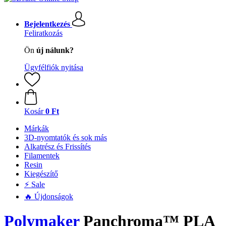
Bejelentkezés
Feliratkozás
Ön
új nálunk?
Ügyfélfiók nyitása
Kosár
0 Ft
Márkák
3D-nyomtatók és sok más
Alkatrész és Frissítés
Filamentek
Resin
Kiegészítő
⚡ Sale
🔥 Újdonságok
Polymaker
Panchroma™ PLA