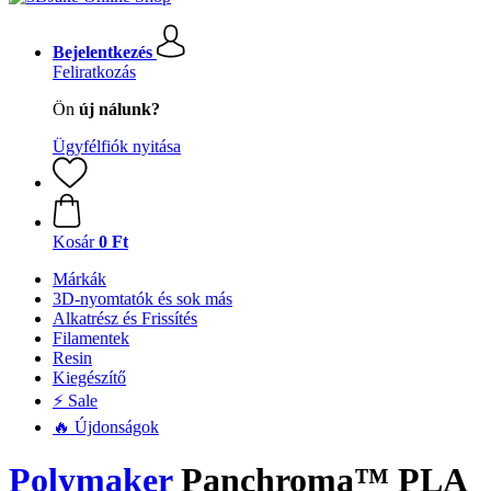
Bejelentkezés
Feliratkozás
Ön
új nálunk?
Ügyfélfiók nyitása
Kosár
0 Ft
Márkák
3D-nyomtatók és sok más
Alkatrész és Frissítés
Filamentek
Resin
Kiegészítő
⚡ Sale
🔥 Újdonságok
Polymaker
Panchroma™ PLA