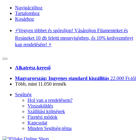
Navigációhoz
Tartalomhoz
Kosárhoz
⚡️Vegyen többet és spóroljon! Vásároljon Filamenteket és
Resineket 10 db feletti mennyiségben, és 10% kedvezményt
kap rendelésére! ⚡️
Alkatrész-kereső
Magyarország: Ingyenes standard kiszállítás
22.000 Ft-tól
Több, mint 11.050 termék
Segítség
Hol van a rendelésem?
Visszaküldés
Szállítási költségek
Fizetési módok
Kapcsolat
Minden Segítség-téma