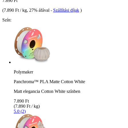
7.890 Ft
(
7.890 Ft / kg
, 27% áfával
-
Szállítási díjak
)
Szín:
Polymaker
Panchroma™ PLA Matte Cotton White
Matt elegancia Cotton White színben
7.890 Ft
(7.890 Ft / kg)
5.0 (2)