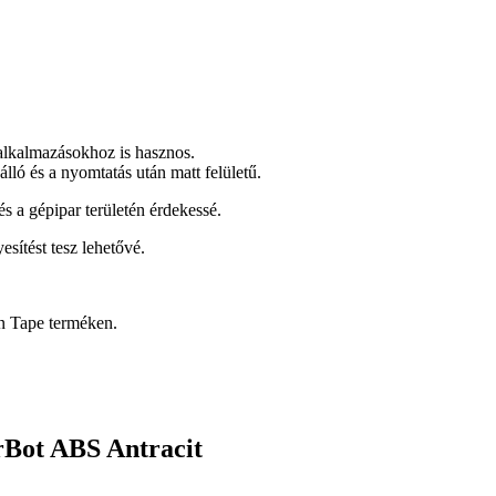
lkalmazásokhoz is hasznos.
lló és a nyomtatás után matt felületű.
 a gépipar területén érdekessé.
sítést tesz lehetővé.
n Tape terméken.
rBot ABS Antracit