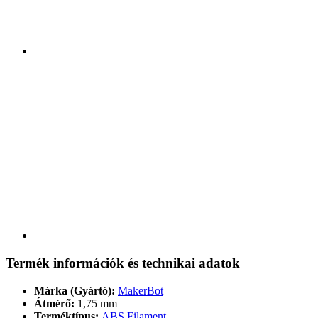
Termék információk és technikai adatok
Márka (Gyártó):
MakerBot
Átmérő:
1,75 mm
Terméktípus:
ABS Filament