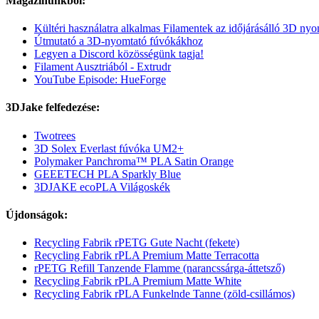
Magazinunkból:
Kültéri használatra alkalmas Filamentek az időjárásálló 3D ny
Útmutató a 3D-nyomtató fúvókákhoz
Legyen a Discord közösségünk tagja!
Filament Ausztriából - Extrudr
YouTube Episode: HueForge
3DJake felfedezése:
Twotrees
3D Solex Everlast fúvóka UM2+
Polymaker Panchroma™ PLA Satin Orange
GEEETECH PLA Sparkly Blue
3DJAKE ecoPLA Világoskék
Újdonságok:
Recycling Fabrik rPETG Gute Nacht (fekete)
Recycling Fabrik rPLA Premium Matte Terracotta
rPETG Refill Tanzende Flamme (narancssárga-áttetsző)
Recycling Fabrik rPLA Premium Matte White
Recycling Fabrik rPLA Funkelnde Tanne (zöld-csillámos)