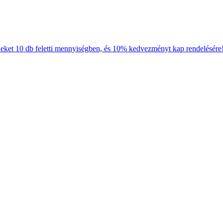
neket 10 db feletti mennyiségben, és 10% kedvezményt kap rendelésére!