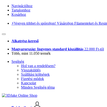
Navigációhoz
Tartalomhoz
Kosárhoz
⚡️Vegyen többet és spóroljon! Vásároljon Filamenteket és Resi
Alkatrész-kereső
Magyarország: Ingyenes standard kiszállítás
22.000 Ft-tól
Több, mint 11.050 termék
Segítség
Hol van a rendelésem?
Visszaküldés
Szállítási költségek
Fizetési módok
Kapcsolat
Minden Segítség-téma