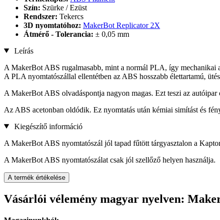
Szín:
Szürke / Ezüst
Rendszer:
Tekercs
3D nyomtatóhoz:
MakerBot Replicator 2X
Átmérő - Tolerancia:
± 0,05 mm
Leírás
A MakerBot ABS rugalmasabb, mint a normál PLA, így mechanikai a
A PLA nyomtatószállal ellentétben az ABS hosszabb élettartamú, ütésá
A MakerBot ABS olvadáspontja nagyon magas. Ezt teszi az autóipar és
Az ABS acetonban oldódik. Ez nyomtatás után kémiai simítást és fénye
Kiegészítő információ
A MakerBot ABS nyomtatószál jól tapad fűtött tárgyasztalon a Kapto
A MakerBot ABS nyomtatószálat csak jól szellőző helyen használja.
A termék értékelése
Vásárlói vélemény magyar nyelven: Make