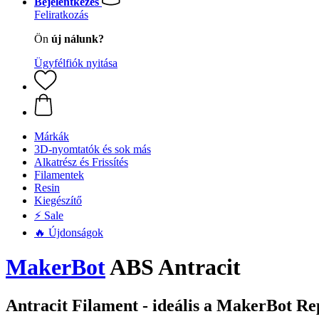
Bejelentkezés
Feliratkozás
Ön
új nálunk?
Ügyfélfiók nyitása
Márkák
3D-nyomtatók és sok más
Alkatrész és Frissítés
Filamentek
Resin
Kiegészítő
⚡ Sale
🔥 Újdonságok
MakerBot
ABS Antracit
Antracit Filament - ideális a MakerBot R