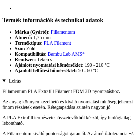
Termék információk és technikai adatok
Márka (Gyártó):
Fillamentum
Átmérő:
1,75 mm
Terméktípus:
PLA Filament
Szín:
Zöld
Kompatibilitás:
Bambu Lab AMS*
Rendszer:
Tekercs
Ajánlott nyomtatási hőmérséklet:
190 - 210 °C
Ajánlott felfűtési hőmérséklet:
50 - 60 °C
Leírás
Fillamentum PLA Extrafill Filament FDM 3D nyomtatáshoz.
Az anyag könnyen kezelhető és kiváló nyomtatási minőség jellemzi
finom részletek esetén. Rétegtapadása szintén nagyon jó.
A PLA Extrafill természetes összetevőkből készül, így biológiailag
lebontható.
A Fillamentum kiváló pontosságot garantál. Az átmérő-tolerancia +/-