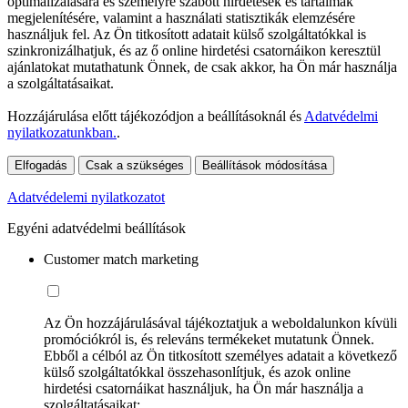
optimalizálására és személyre szabott hirdetések és tartalmak
megjelenítésére, valamint a használati statisztikák elemzésére
használjuk fel. Az Ön titkosított adatait külső szolgáltatókkal is
szinkronizálhatjuk, és az ő online hirdetési csatornáikon keresztül
ajánlatokat mutathatunk Önnek, de csak akkor, ha Ön már használja
a szolgáltatásaikat.
Hozzájárulása előtt tájékozódjon a beállításoknál és
Adatvédelmi
nyilatkozatunkban.
.
Elfogadás
Csak a szükséges
Beállítások módosítása
Adatvédelemi nyilatkozatot
Egyéni adatvédelmi beállítások
Customer match marketing
Az Ön hozzájárulásával tájékoztatjuk a weboldalunkon kívüli
promóciókról is, és releváns termékeket mutatunk Önnek.
Ebből a célból az Ön titkosított személyes adatait a következő
külső szolgáltatókkal összehasonlítjuk, és azok online
hirdetési csatornáikat használjuk, ha Ön már használja a
szolgáltatásaikat: