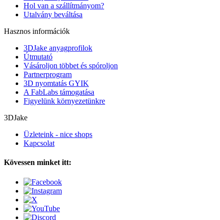
Hol van a szállítmányom?
Utalvány beváltása
Hasznos információk
3DJake anyagprofilok
Útmutató
Vásároljon többet és spóroljon
Partnerprogram
3D nyomtatás GYIK
A FabLabs támogatása
Figyelünk környezetünkre
3DJake
Üzleteink - nice shops
Kapcsolat
Kövessen minket itt: