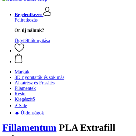
Bejelentkezés
Feliratkozás
Ön
új nálunk?
Ügyfélfiók nyitása
Márkák
3D-nyomtatók és sok más
Alkatrész és Frissítés
Filamentek
Resin
Kiegészítő
⚡ Sale
🔥 Újdonságok
Fillamentum
PLA Extrafill