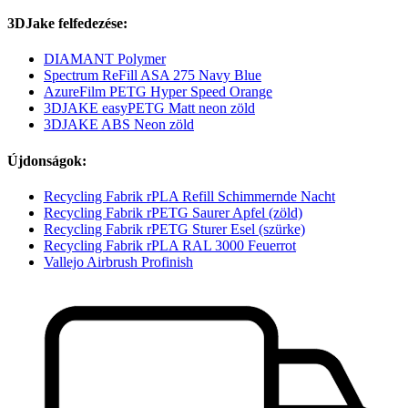
3DJake felfedezése:
DIAMANT Polymer
Spectrum ReFill ASA 275 Navy Blue
AzureFilm PETG Hyper Speed Orange
3DJAKE easyPETG Matt neon zöld
3DJAKE ABS Neon zöld
Újdonságok:
Recycling Fabrik rPLA Refill Schimmernde Nacht
Recycling Fabrik rPETG Saurer Apfel (zöld)
Recycling Fabrik rPETG Sturer Esel (szürke)
Recycling Fabrik rPLA RAL 3000 Feuerrot
Vallejo Airbrush Profinish