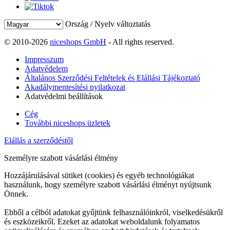
Ország / Nyelv változtatás
© 2010-2026
niceshops GmbH
- All rights reserved.
Impresszum
Adatvédelem
Általános Szerződési Feltételek és Elállási Tájékoztató
Akadálymentesítési nyilatkozat
Adatvédelmi beállítások
Cég
További niceshops üzletek
Elállás a szerződéstől
Személyre szabott vásárlási élmény
Hozzájárulásával sütiket (cookies) és egyéb technológiákat
használunk, hogy személyre szabott vásárlási élményt nyújtsunk
Önnek.
Ebből a célból adatokat gyűjtünk felhasználóinkról, viselkedésükről
és eszközeikről. Ezeket az adatokat weboldalunk folyamatos