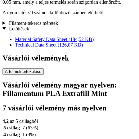
0,05 mm, amely a teljes termelés során szigorúan ellenőrzött.
A nyomtatószál számos különböző színben elérhető.
Filament-tekercs méretek
Letöltések
Material Safety Data Sheet
(184,52 KB)
Technical Data Sheet
(126,07 KB)
Vásárlói vélemények
A termék értékelése
Vásárlói vélemény magyar nyelven:
Fillamentum PLA Extrafill Mint
7 vásárlói vélemény más nyelven
4,2
az 5 csillagból
5 csillag
7
(63%)
4 csillag
1
(9%)