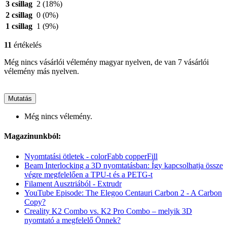
3 csillag
2
(18%)
2 csillag
0
(0%)
1 csillag
1
(9%)
11
értékelés
Még nincs vásárlói vélemény magyar nyelven, de van 7 vásárlói
vélemény más nyelven.
Mutatás
Még nincs vélemény.
Magazinunkból:
Nyomtatási ötletek - colorFabb copperFill
Beam Interlocking a 3D nyomtatásban: Így kapcsolhatja össze
végre megfelelően a TPU-t és a PETG-t
Filament Ausztriából - Extrudr
YouTube Episode: The Elegoo Centauri Carbon 2 - A Carbon
Copy?
Creality K2 Combo vs. K2 Pro Combo – melyik 3D
nyomtató a megfelelő Önnek?