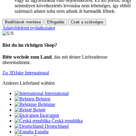
vagy az ügyfélfiókba való bejelentkezést. Ez azt jelenti, hogy
semmilyen következtetés levonása nem lehetséges, így ebből
származó adatot soha nem adunk át harmadik félnek.
Beállítások mentése
Elfogadás
Csak a szükséges
Adatvédelemi nyilatkozatot
Bist du im richtigen Shop?
Bitte wechsle zum Land
, das mit deiner Lieferadresse
übereinstimmt.
Zu 3DJake International
Anderes Lieferland wählen
International
Belgien
Belgique
België
България
Česká republika
Deutschland
España