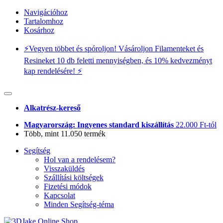
Navigációhoz
Tartalomhoz
Kosárhoz
⚡️Vegyen többet és spóroljon! Vásároljon Filamenteket és
Resineket 10 db feletti mennyiségben, és 10% kedvezményt
kap rendelésére! ⚡️
Alkatrész-kereső
Magyarország: Ingyenes standard kiszállítás
22.000 Ft-tól
Több, mint 11.050 termék
Segítség
Hol van a rendelésem?
Visszaküldés
Szállítási költségek
Fizetési módok
Kapcsolat
Minden Segítség-téma