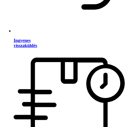
Ingyenes
visszaküldés