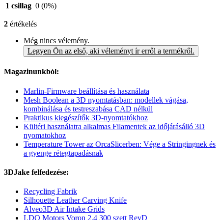
1 csillag
0
(0%)
2
értékelés
Még nincs vélemény.
Legyen Ön az első, aki véleményt ír erről a termékről.
Magazinunkból:
Marlin-Firmware beállítása és használata
Mesh Boolean a 3D nyomtatásban: modellek vágása,
kombinálása és testreszabása CAD nélkül
Praktikus kiegészítők 3D-nyomtatókhoz
Kültéri használatra alkalmas Filamentek az időjárásálló 3D
nyomatokhoz
Temperature Tower az OrcaSlicerben: Vége a Stringingnek és
a gyenge rétegtapadásnak
3DJake felfedezése:
Recycling Fabrik
Silhouette Leather Carving Knife
Alveo3D Air Intake Grids
LDO Motors Voron 2.4 300 szett RevD