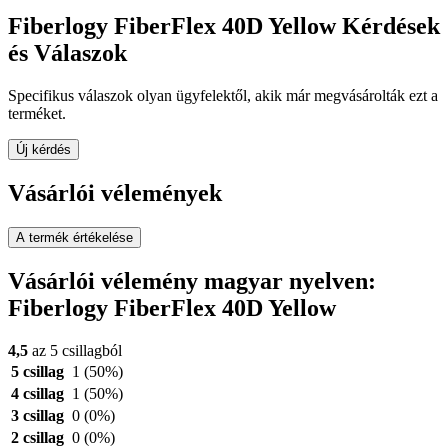
Fiberlogy FiberFlex 40D Yellow Kérdések
és Válaszok
Specifikus válaszok olyan ügyfelektől, akik már megvásárolták ezt a
terméket.
Új kérdés
Vásárlói vélemények
A termék értékelése
Vásárlói vélemény magyar nyelven:
Fiberlogy FiberFlex 40D Yellow
4,5
az 5 csillagból
5 csillag
1
(50%)
4 csillag
1
(50%)
3 csillag
0
(0%)
2 csillag
0
(0%)