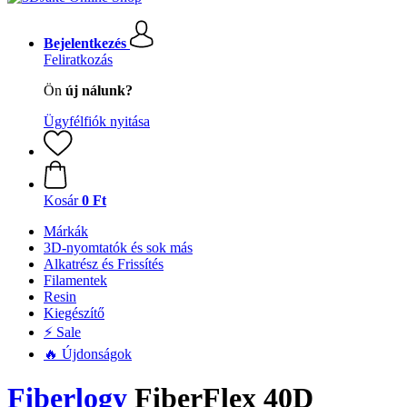
Bejelentkezés
Feliratkozás
Ön
új nálunk?
Ügyfélfiók nyitása
Kosár
0 Ft
Márkák
3D-nyomtatók és sok más
Alkatrész és Frissítés
Filamentek
Resin
Kiegészítő
⚡ Sale
🔥 Újdonságok
Fiberlogy
FiberFlex 40D