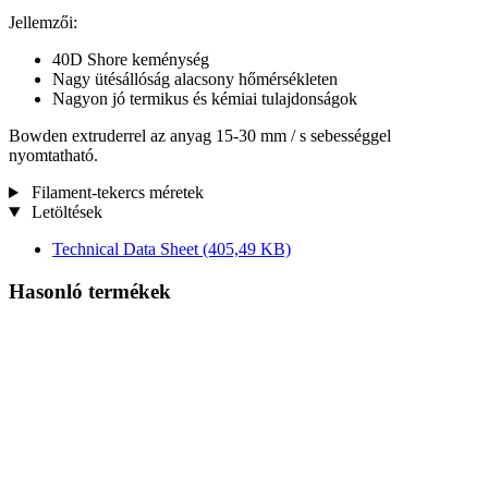
Jellemzői:
40D Shore keménység
Nagy ütésállóság alacsony hőmérsékleten
Nagyon jó termikus és kémiai tulajdonságok
Bowden extruderrel az anyag 15-30 mm / s sebességgel
nyomtatható.
Filament-tekercs méretek
Letöltések
Technical Data Sheet
(405,49 KB)
Hasonló termékek