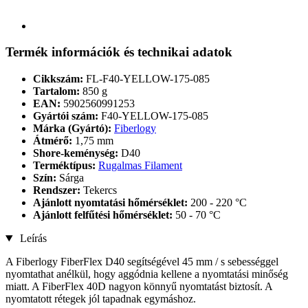
Termék információk és technikai adatok
Cikkszám:
FL-F40-YELLOW-175-085
Tartalom:
850 g
EAN:
5902560991253
Gyártói szám:
F40-YELLOW-175-085
Márka (Gyártó):
Fiberlogy
Átmérő:
1,75 mm
Shore-keménység:
D40
Terméktípus:
Rugalmas Filament
Szín:
Sárga
Rendszer:
Tekercs
Ajánlott nyomtatási hőmérséklet:
200 - 220 °C
Ajánlott felfűtési hőmérséklet:
50 - 70 °C
Leírás
A Fiberlogy FiberFlex D40 segítségével 45 mm / s sebességgel
nyomtathat anélkül, hogy aggódnia kellene a nyomtatási minőség
miatt. A FiberFlex 40D nagyon könnyű nyomtatást biztosít. A
nyomtatott rétegek jól tapadnak egymáshoz.