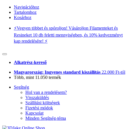
Navigációhoz
Tartalomhoz
Kosárhoz
⚡️Vegyen többet és spóroljon! Vásároljon Filamenteket és
Resineket 10 db feletti mennyiségben, és 10% kedvezményt
kap rendelésére! ⚡️
Alkatrész-kereső
Magyarország: Ingyenes standard kiszállítás
22.000 Ft-tól
Több, mint 11.050 termék
Segítség
Hol van a rendelésem?
Visszaküldés
Szállítási költségek
Fizetési módok
Kapcsolat
Minden Segítség-téma