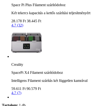
Space Pi Plus Filament szárítódoboz
Két tekercs kapacitás a kettős szárítási teljesítményért
28.178 Ft
38.445 Ft
4.7 (32)
Creality
SpacePi X4 Filament szárítódoboz
Intelligens Filament szárítás két független kamrával
59.611 Ft
90.579 Ft
4.7 (7)
Tartalom:
1 db