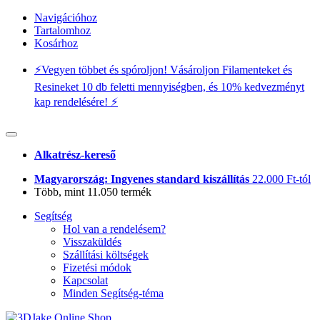
Navigációhoz
Tartalomhoz
Kosárhoz
⚡️Vegyen többet és spóroljon! Vásároljon Filamenteket és
Resineket 10 db feletti mennyiségben, és 10% kedvezményt
kap rendelésére! ⚡️
Alkatrész-kereső
Magyarország: Ingyenes standard kiszállítás
22.000 Ft-tól
Több, mint 11.050 termék
Segítség
Hol van a rendelésem?
Visszaküldés
Szállítási költségek
Fizetési módok
Kapcsolat
Minden Segítség-téma