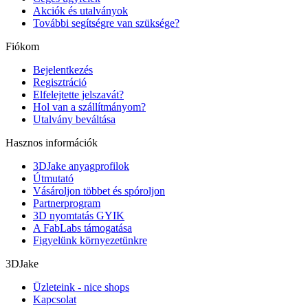
Akciók és utalványok
További segítségre van szüksége?
Fiókom
Bejelentkezés
Regisztráció
Elfelejtette jelszavát?
Hol van a szállítmányom?
Utalvány beváltása
Hasznos információk
3DJake anyagprofilok
Útmutató
Vásároljon többet és spóroljon
Partnerprogram
3D nyomtatás GYIK
A FabLabs támogatása
Figyelünk környezetünkre
3DJake
Üzleteink - nice shops
Kapcsolat