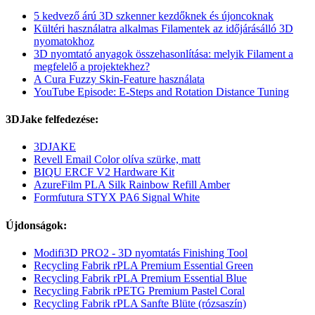
5 kedvező árú 3D szkenner kezdőknek és újoncoknak
Kültéri használatra alkalmas Filamentek az időjárásálló 3D
nyomatokhoz
3D nyomtató anyagok összehasonlítása: melyik Filament a
megfelelő a projektekhez?
A Cura Fuzzy Skin-Feature használata
YouTube Episode: E-Steps and Rotation Distance Tuning
3DJake felfedezése:
3DJAKE
Revell Email Color olíva szürke, matt
BIQU ERCF V2 Hardware Kit
AzureFilm PLA Silk Rainbow Refill Amber
Formfutura STYX PA6 Signal White
Újdonságok:
Modifi3D PRO2 - 3D nyomtatás Finishing Tool
Recycling Fabrik rPLA Premium Essential Green
Recycling Fabrik rPLA Premium Essential Blue
Recycling Fabrik rPETG Premium Pastel Coral
Recycling Fabrik rPLA Sanfte Blüte (rózsaszín)