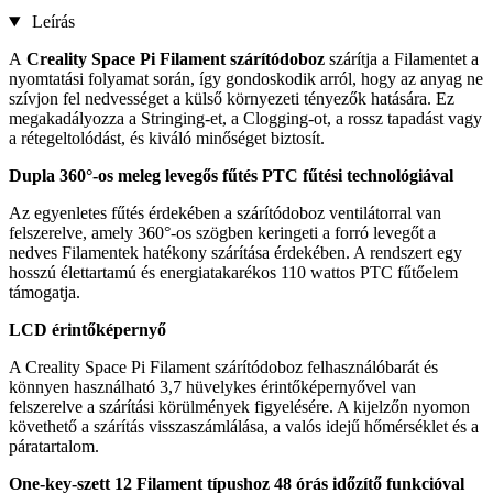
Leírás
A
Creality Space Pi Filament szárítódoboz
szárítja a Filamentet a
nyomtatási folyamat során, így gondoskodik arról, hogy az anyag ne
szívjon fel nedvességet a külső környezeti tényezők hatására. Ez
megakadályozza a Stringing-et, a Clogging-ot, a rossz tapadást vagy
a rétegeltolódást, és kiváló minőséget biztosít.
Dupla 360°-os meleg levegős fűtés PTC fűtési technológiával
Az egyenletes fűtés érdekében a szárítódoboz ventilátorral van
felszerelve, amely 360°-os szögben keringeti a forró levegőt a
nedves Filamentek hatékony szárítása érdekében. A rendszert egy
hosszú élettartamú és energiatakarékos 110 wattos PTC fűtőelem
támogatja.
LCD érintőképernyő
A Creality Space Pi Filament szárítódoboz felhasználóbarát és
könnyen használható 3,7 hüvelykes érintőképernyővel van
felszerelve a szárítási körülmények figyelésére. A kijelzőn nyomon
követhető a szárítás visszaszámlálása, a valós idejű hőmérséklet és a
páratartalom.
One-key-szett 12 Filament típushoz 48 órás időzítő funkcióval