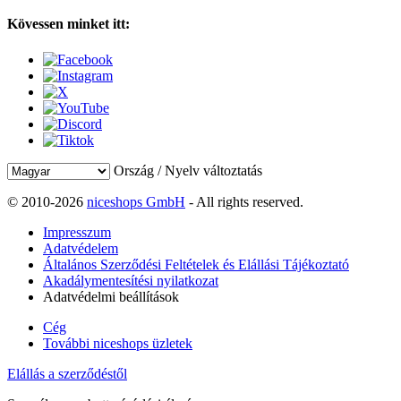
Kövessen minket itt:
Ország / Nyelv változtatás
© 2010-2026
niceshops GmbH
- All rights reserved.
Impresszum
Adatvédelem
Általános Szerződési Feltételek és Elállási Tájékoztató
Akadálymentesítési nyilatkozat
Adatvédelmi beállítások
Cég
További niceshops üzletek
Elállás a szerződéstől