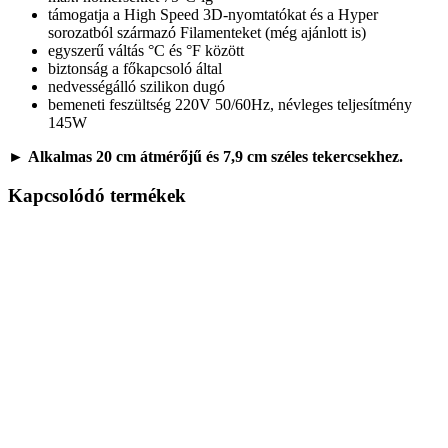
támogatja a High Speed 3D-nyomtatókat és a Hyper
sorozatból származó Filamenteket (még ajánlott is)
egyszerű váltás °C és °F között
biztonság a főkapcsoló által
nedvességálló szilikon dugó
bemeneti feszültség 220V 50/60Hz, névleges teljesítmény
145W
►
Alkalmas 20 cm átmérőjű és 7,9 cm széles tekercsekhez.
Kapcsolódó termékek