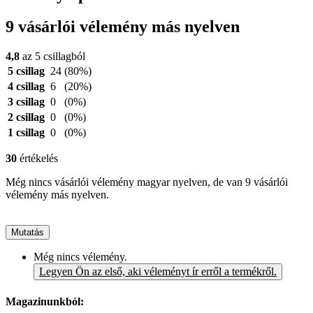
9 vásárlói vélemény más nyelven
4,8
az 5 csillagból
5 csillag
24
(80%)
4 csillag
6
(20%)
3 csillag
0
(0%)
2 csillag
0
(0%)
1 csillag
0
(0%)
30
értékelés
Még nincs vásárlói vélemény magyar nyelven, de van 9 vásárlói
vélemény más nyelven.
Mutatás
Még nincs vélemény.
Legyen Ön az első, aki véleményt ír erről a termékről.
Magazinunkból: