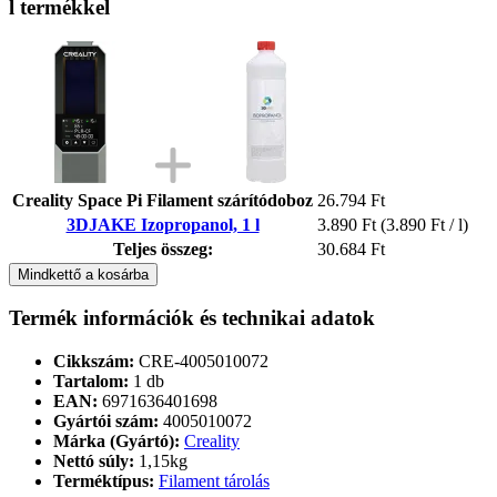
l termékkel
Creality Space Pi Filament szárítódoboz
26.794 Ft
3DJAKE Izopropanol, 1 l
3.890 Ft
(3.890 Ft / l)
Teljes összeg:
30.684 Ft
Mindkettő a kosárba
Termék információk és technikai adatok
Cikkszám:
CRE-4005010072
Tartalom:
1 db
EAN:
6971636401698
Gyártói szám:
4005010072
Márka (Gyártó):
Creality
Nettó súly:
1,15kg
Terméktípus:
Filament tárolás