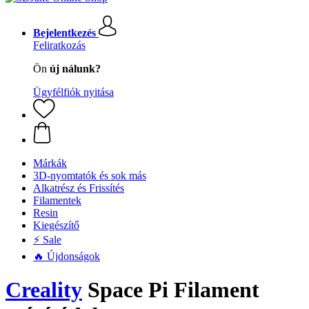
Bejelentkezés
Feliratkozás
Ön
új nálunk?
Ügyfélfiók nyitása
Márkák
3D-nyomtatók és sok más
Alkatrész és Frissítés
Filamentek
Resin
Kiegészítő
⚡ Sale
🔥 Újdonságok
Creality
Space Pi Filament