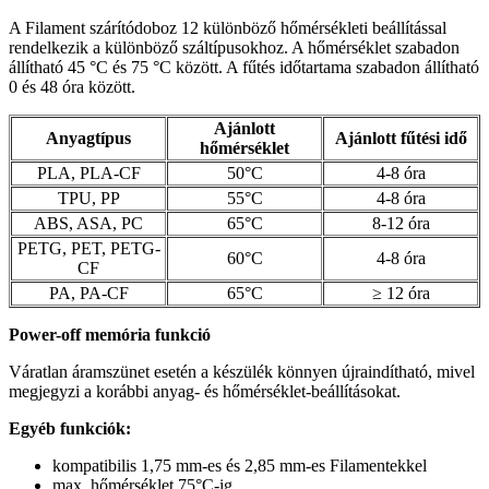
A Filament szárítódoboz 12 különböző hőmérsékleti beállítással
rendelkezik a különböző száltípusokhoz. A hőmérséklet szabadon
állítható 45 °C és 75 °C között. A fűtés időtartama szabadon állítható
0 és 48 óra között.
Ajánlott
Anyagtípus
Ajánlott fűtési idő
hőmérséklet
PLA, PLA-CF
50°C
4-8 óra
TPU, PP
55°C
4-8 óra
ABS, ASA, PC
65°C
8-12 óra
PETG, PET, PETG-
60°C
4-8 óra
CF
PA, PA-CF
65°C
≥ 12 óra
Power-off memória funkció
Váratlan áramszünet esetén a készülék könnyen újraindítható, mivel
megjegyzi a korábbi anyag- és hőmérséklet-beállításokat.
Egyéb funkciók:
kompatibilis 1,75 mm-es és 2,85 mm-es Filamentekkel
max. hőmérséklet 75°C-ig