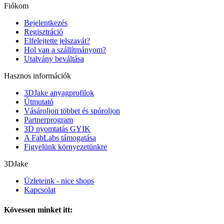
Fiókom
Bejelentkezés
Regisztráció
Elfelejtette jelszavát?
Hol van a szállítmányom?
Utalvány beváltása
Hasznos információk
3DJake anyagprofilok
Útmutató
Vásároljon többet és spóroljon
Partnerprogram
3D nyomtatás GYIK
A FabLabs támogatása
Figyelünk környezetünkre
3DJake
Üzleteink - nice shops
Kapcsolat
Kövessen minket itt: