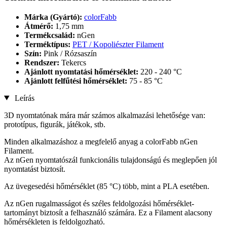
Márka (Gyártó):
colorFabb
Átmérő:
1,75 mm
Termékcsalád:
nGen
Terméktípus:
PET / Kopoliészter Filament
Szín:
Pink / Rózsaszín
Rendszer:
Tekercs
Ajánlott nyomtatási hőmérséklet:
220 - 240 °C
Ajánlott felfűtési hőmérséklet:
75 - 85 °C
Leírás
3D nyomtatónak mára már számos alkalmazási lehetősége van:
prototípus, figurák, játékok, stb.
Minden alkalmazáshoz a megfelelő anyag a colorFabb nGen
Filament.
Az nGen nyomtatószál funkcionális tulajdonságú és meglepően jól
nyomtatást biztosít.
Az üvegesedési hőmérséklet (85 °C) több, mint a PLA esetében.
Az nGen rugalmasságot és széles feldolgozási hőmérséklet-
tartományt biztosít a felhasználó számára. Ez a Filament alacsony
hőmérsékleten is feldolgozható.