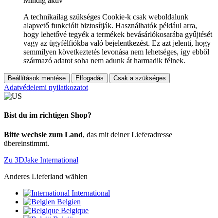
Mindig aktív
A technikailag szükséges Cookie-k csak weboldalunk
alapvető funkcióit biztosítják. Használhatók például arra,
hogy lehetővé tegyék a termékek bevásárlókosarába gyűjtését
vagy az ügyfélfiókba való bejelentkezést. Ez azt jelenti, hogy
semmilyen következtetés levonása nem lehetséges, így ebből
származó adatot soha nem adunk át harmadik félnek.
Beállítások mentése
Elfogadás
Csak a szükséges
Adatvédelemi nyilatkozatot
Bist du im richtigen Shop?
Bitte wechsle zum Land
, das mit deiner Lieferadresse
übereinstimmt.
Zu 3DJake International
Anderes Lieferland wählen
International
Belgien
Belgique