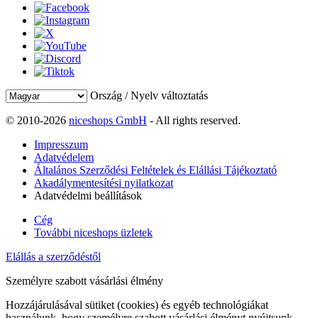
Ország / Nyelv változtatás
© 2010-2026
niceshops GmbH
- All rights reserved.
Impresszum
Adatvédelem
Általános Szerződési Feltételek és Elállási Tájékoztató
Akadálymentesítési nyilatkozat
Adatvédelmi beállítások
Cég
További niceshops üzletek
Elállás a szerződéstől
Személyre szabott vásárlási élmény
Hozzájárulásával sütiket (cookies) és egyéb technológiákat
használunk, hogy személyre szabott vásárlási élményt nyújtsunk