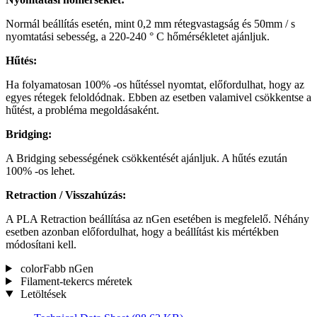
Normál beállítás esetén, mint 0,2 mm rétegvastagság és 50mm / s
nyomtatási sebesség, a 220-240 ° C hőmérsékletet ajánljuk.
Hűtés:
Ha folyamatosan 100% -os hűtéssel nyomtat, előfordulhat, hogy az
egyes rétegek feloldódnak. Ebben az esetben valamivel csökkentse a
hűtést, a probléma megoldásaként.
Bridging:
A Bridging sebességének csökkentését ajánljuk. A hűtés ezután
100% -os lehet.
Retraction / Visszahúzás:
A PLA Retraction beállítása az nGen esetében is megfelelő. Néhány
esetben azonban előfordulhat, hogy a beállítást kis mértékben
módosítani kell.
colorFabb nGen
Filament-tekercs méretek
Letöltések