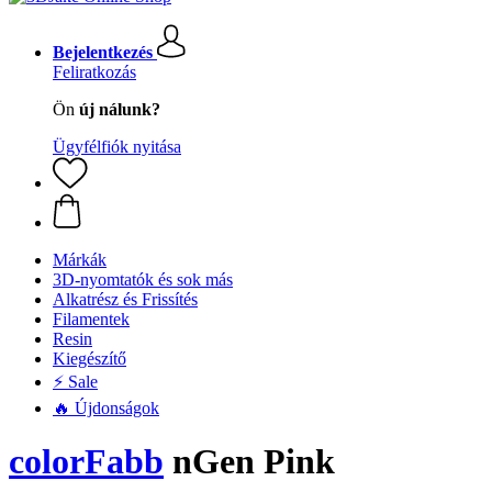
Bejelentkezés
Feliratkozás
Ön
új nálunk?
Ügyfélfiók nyitása
Márkák
3D-nyomtatók és sok más
Alkatrész és Frissítés
Filamentek
Resin
Kiegészítő
⚡ Sale
🔥 Újdonságok
colorFabb
nGen Pink