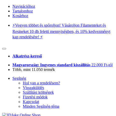
Navigációhoz
Tartalomhoz
Kosárhoz
⚡️Vegyen többet és spóroljon! Vásároljon Filamenteket és
Resineket 10 db feletti mennyiségben, és 10% kedvezményt
kap rendelésére! ⚡️
Alkatrész-kereső
Magyarország: Ingyenes standard kiszállítás
22.000 Ft-tól
Több, mint 11.050 termék
Segítség
Hol van a rendelésem?
Visszaküldés
Szállítási költségek
Fizetési módok
Kapcsolat
Minden Segítség-téma