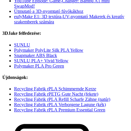
YouTube Episode: Game-Changer: Bambu A1 mini
SwapMod!
Útmutató a 3D-nyomtató fúvókákhoz
eufyMake E1: 3D textúra-UV-nyomtató Makerek és kreatív
szakemberek számára
3DJake felfedezése:
SUNLU
Polymaker PolyLite Silk PLA Yellow
Snapmaker ABS Black
SUNLU PLA+ Vivid Yellow
Polymaker PLA Pro Green
Újdonságok:
Recycling Fabrik rPLA Schimmernde Kerze
Recycling Fabrik rPETG Gute Nacht (fekete)
Recycling Fabrik rPLA Refill Scharfe Zähne (natúr)
Recycling Fabrik rPLA Verborgene Lagune (kék)
Recycling Fabrik rPLA Premium Essential Green