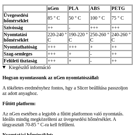
nGen
PLA
ABS
PETG
Üvegesedési
85 ° C
50 ° C
100 ° C
75 ° C
hőmérséklet
Szívósság
++
-
+++
+++
Nyomtatási
220-240 °
190-220 °
250-260 °
240-260 °
hőmérséklet
C
C
C
C
Nyomtathatóság
+++
+++
+
++
Szag-semleges
+++
+
-
++
Felületi tisztaság
+++
+
-
++
Kiegészítő információ
Hogyan nyomtassunk az nGen nyomtatószállal:
A tökéletes eredményhez fontos, hgy a Slicer beállítása passzoljon
az adott anyaghoz.
Fűtött platform:
Az nGen esetében a legjobb a fűtött platformon való nyomtatás.
Ideális mindig megközelíteni az üvegesedési hőmérséklet. A
tárgyasztalt 70-85 ° C-ra kell felfűteni.
Nyomtatási hőmérséklet: