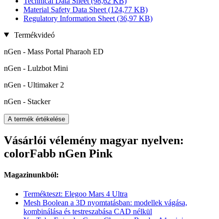
Technical Data Sheet
(98,62 KB)
Material Safety Data Sheet
(124,77 KB)
Regulatory Information Sheet
(36,97 KB)
Termékvideó
nGen - Mass Portal Pharaoh ED
nGen - Lulzbot Mini
nGen - Ultimaker 2
nGen - Stacker
A termék értékelése
Vásárlói vélemény magyar nyelven:
colorFabb nGen Pink
Magazinunkból:
Termékteszt: Elegoo Mars 4 Ultra
Mesh Boolean a 3D nyomtatásban: modellek vágása,
kombinálása és testreszabása CAD nélkül