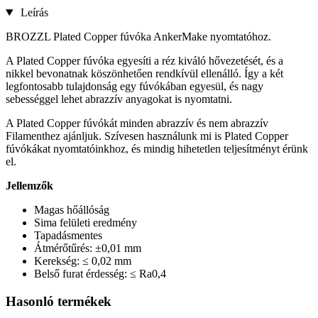
Leírás
BROZZL Plated Copper fúvóka AnkerMake nyomtatóhoz.
A Plated Copper fúvóka egyesíti a réz kiváló hővezetését, és a
nikkel bevonatnak köszönhetően rendkívül ellenálló. Így a két
legfontosabb tulajdonság egy fúvókában egyesül, és nagy
sebességgel lehet abrazzív anyagokat is nyomtatni.
A Plated Copper fúvókát minden abrazzív és nem abrazzív
Filamenthez ajánljuk. Szívesen használunk mi is Plated Copper
fúvókákat nyomtatóinkhoz, és mindig hihetetlen teljesítményt érünk
el.
Jellemzők
Magas hőállóság
Sima felületi eredmény
Tapadásmentes
Átmérőtűrés: ±0,01 mm
Kerekség: ≤ 0,02 mm
Belső furat érdesség: ≤ Ra0,4
Hasonló termékek