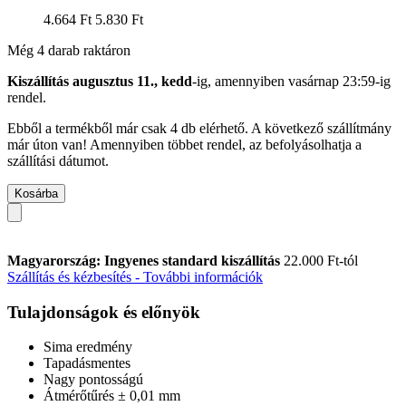
4.664 Ft
5.830 Ft
Még 4 darab raktáron
Kiszállítás augusztus 11., kedd
-ig, amennyiben
vasárnap 23:59-ig
rendel.
Ebből a termékből már csak 4 db elérhető. A következő szállítmány
már úton van! Amennyiben többet rendel, az befolyásolhatja a
szállítási dátumot.
Kosárba
Magyarország: Ingyenes standard kiszállítás
22.000 Ft-tól
Szállítás és kézbesítés - További információk
Tulajdonságok és előnyök
Sima eredmény
Tapadásmentes
Nagy pontosságú
Átmérőtűrés ± 0,01 mm