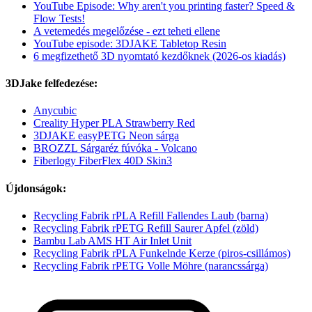
YouTube Episode: Why aren't you printing faster? Speed &
Flow Tests!
A vetemedés megelőzése - ezt teheti ellene
YouTube episode: 3DJAKE Tabletop Resin
6 megfizethető 3D nyomtató kezdőknek (2026-os kiadás)
3DJake felfedezése:
Anycubic
Creality Hyper PLA Strawberry Red
3DJAKE easyPETG Neon sárga
BROZZL Sárgaréz fúvóka - Volcano
Fiberlogy FiberFlex 40D Skin3
Újdonságok:
Recycling Fabrik rPLA Refill Fallendes Laub (barna)
Recycling Fabrik rPETG Refill Saurer Apfel (zöld)
Bambu Lab AMS HT Air Inlet Unit
Recycling Fabrik rPLA Funkelnde Kerze (piros-csillámos)
Recycling Fabrik rPETG Volle Möhre (narancssárga)