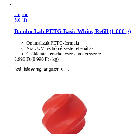
2 opció
5.0 (1)
Bambu Lab
PETG Basic White, Refill (1.000 g)
Optimalizált PETG-formula
Víz-, UV- és hőmérséklet-ellenállás
Csökkentett érzékenység a nedvességre
8.990 Ft
(8.990 Ft / kg)
Szállítás eddig: augusztus 11.