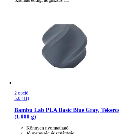
Szállítás eddig: augusztus 11.
2 opció
5.0 (11)
Bambu Lab
PLA Basic Blue Gray, Tekercs
(1.000 g)
Könnyen nyomtatható
Jó merevség és szilárdság