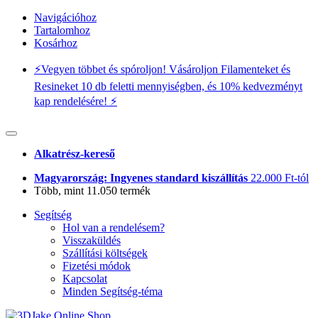
Navigációhoz
Tartalomhoz
Kosárhoz
⚡️Vegyen többet és spóroljon! Vásároljon Filamenteket és
Resineket 10 db feletti mennyiségben, és 10% kedvezményt
kap rendelésére! ⚡️
Alkatrész-kereső
Magyarország: Ingyenes standard kiszállítás
22.000 Ft-tól
Több, mint 11.050 termék
Segítség
Hol van a rendelésem?
Visszaküldés
Szállítási költségek
Fizetési módok
Kapcsolat
Minden Segítség-téma