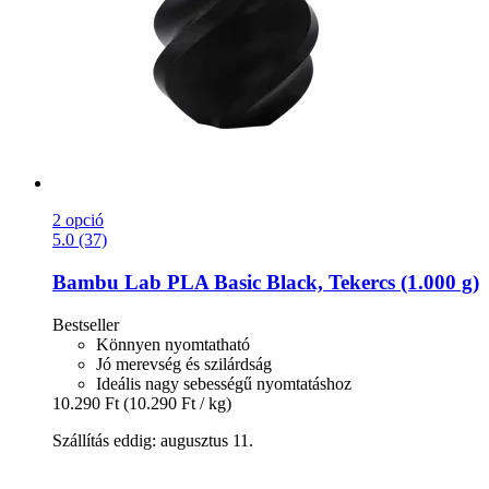
2 opció
5.0 (37)
Bambu Lab
PLA Basic Black, Tekercs (1.000 g)
Bestseller
Könnyen nyomtatható
Jó merevség és szilárdság
Ideális nagy sebességű nyomtatáshoz
10.290 Ft
(10.290 Ft / kg)
Szállítás eddig: augusztus 11.