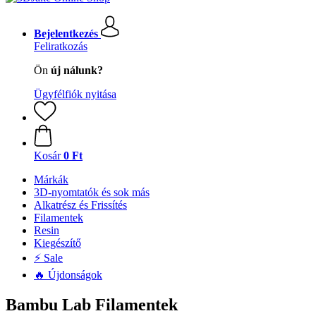
Bejelentkezés
Feliratkozás
Ön
új nálunk?
Ügyfélfiók nyitása
Kosár
0 Ft
Márkák
3D-nyomtatók és sok más
Alkatrész és Frissítés
Filamentek
Resin
Kiegészítő
⚡ Sale
🔥 Újdonságok
Bambu Lab Filamentek