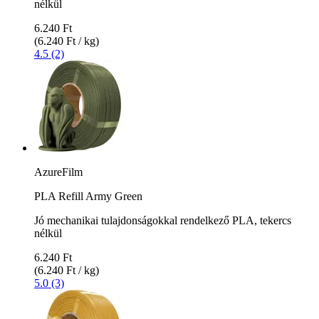
nélkül
6.240 Ft
(6.240 Ft / kg)
4.5 (2)
AzureFilm
PLA Refill Army Green
Jó mechanikai tulajdonságokkal rendelkező PLA, tekercs
nélkül
6.240 Ft
(6.240 Ft / kg)
5.0 (3)