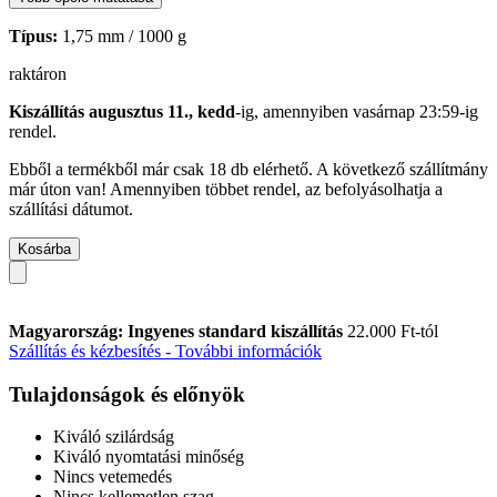
Típus:
1,75 mm / 1000 g
raktáron
Kiszállítás augusztus 11., kedd
-ig, amennyiben
vasárnap 23:59-ig
rendel.
Ebből a termékből már csak 18 db elérhető. A következő szállítmány
már úton van! Amennyiben többet rendel, az befolyásolhatja a
szállítási dátumot.
Kosárba
Magyarország: Ingyenes standard kiszállítás
22.000 Ft-tól
Szállítás és kézbesítés - További információk
Tulajdonságok és előnyök
Kiváló szilárdság
Kiváló nyomtatási minőség
Nincs vetemedés
Nincs kellemetlen szag