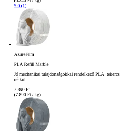
(6.240 Ft / kg)
5.0 (1)
AzureFilm
PLA Refill Marble
Jó mechanikai tulajdonságokkal rendelkező PLA, tekercs
nélkül
7.890 Ft
(7.890 Ft / kg)