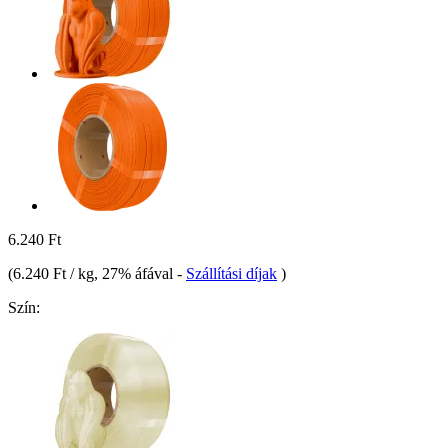
6.240 Ft
(
6.240 Ft / kg
, 27% áfával
-
Szállítási díjak
)
Szín: