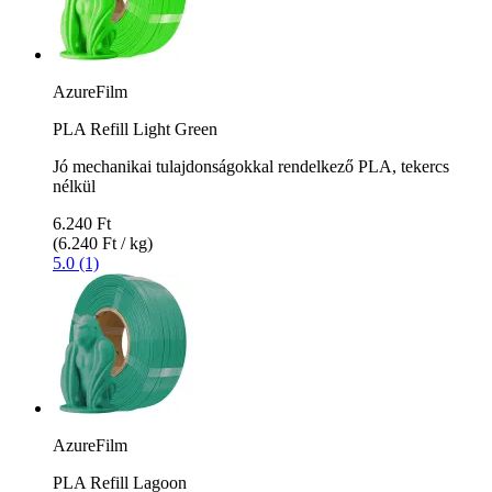
AzureFilm
PLA Refill Light Green
Jó mechanikai tulajdonságokkal rendelkező PLA, tekercs
nélkül
6.240 Ft
(6.240 Ft / kg)
5.0 (1)
AzureFilm
PLA Refill Lagoon