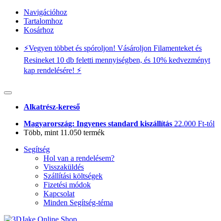
Navigációhoz
Tartalomhoz
Kosárhoz
⚡️Vegyen többet és spóroljon! Vásároljon Filamenteket és
Resineket 10 db feletti mennyiségben, és 10% kedvezményt
kap rendelésére! ⚡️
Alkatrész-kereső
Magyarország: Ingyenes standard kiszállítás
22.000 Ft-tól
Több, mint 11.050 termék
Segítség
Hol van a rendelésem?
Visszaküldés
Szállítási költségek
Fizetési módok
Kapcsolat
Minden Segítség-téma