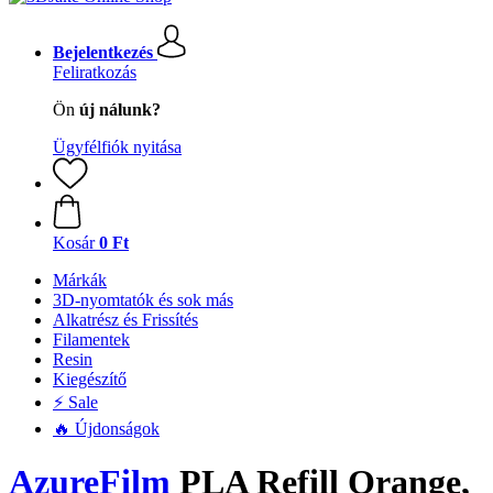
Bejelentkezés
Feliratkozás
Ön
új nálunk?
Ügyfélfiók nyitása
Kosár
0 Ft
Márkák
3D-nyomtatók és sok más
Alkatrész és Frissítés
Filamentek
Resin
Kiegészítő
⚡ Sale
🔥 Újdonságok
AzureFilm
PLA Refill Orange,