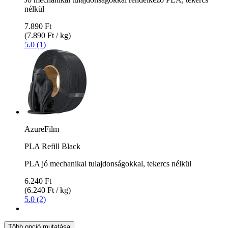
nélkül
7.890 Ft
(7.890 Ft / kg)
5.0 (1)
AzureFilm
PLA Refill Black
PLA jó mechanikai tulajdonságokkal, tekercs nélkül
6.240 Ft
(6.240 Ft / kg)
5.0 (2)
Több opció mutatása