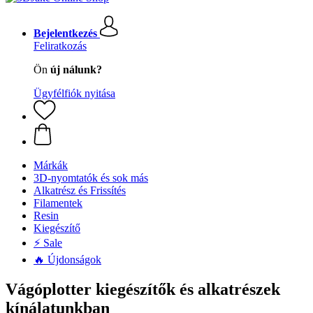
Bejelentkezés
Feliratkozás
Ön
új nálunk?
Ügyfélfiók nyitása
Márkák
3D-nyomtatók és sok más
Alkatrész és Frissítés
Filamentek
Resin
Kiegészítő
⚡ Sale
🔥 Újdonságok
Vágóplotter kiegészítők és alkatrészek
kínálatunkban