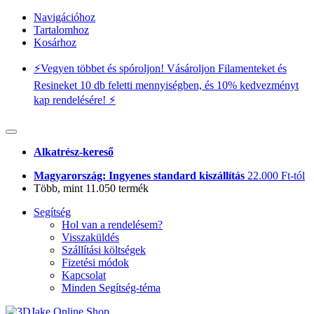
Navigációhoz
Tartalomhoz
Kosárhoz
⚡️Vegyen többet és spóroljon! Vásároljon Filamenteket és
Resineket 10 db feletti mennyiségben, és 10% kedvezményt
kap rendelésére! ⚡️
Alkatrész-kereső
Magyarország: Ingyenes standard kiszállítás
22.000 Ft-tól
Több, mint 11.050 termék
Segítség
Hol van a rendelésem?
Visszaküldés
Szállítási költségek
Fizetési módok
Kapcsolat
Minden Segítség-téma