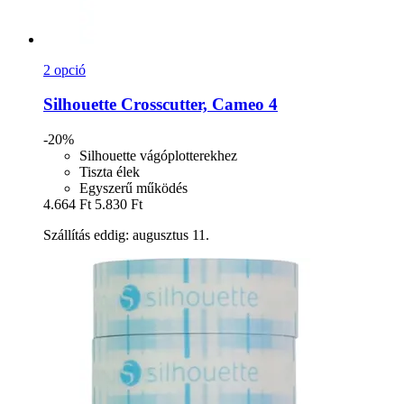
2 opció
Silhouette
Crosscutter, Cameo 4
-20%
Silhouette vágóplotterekhez
Tiszta élek
Egyszerű működés
4.664 Ft
5.830 Ft
Szállítás eddig: augusztus 11.