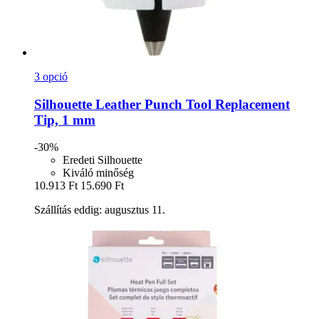
3 opció
Silhouette
Leather Punch Tool Replacement
Tip, 1 mm
-30%
Eredeti Silhouette
Kiváló minőség
10.913 Ft
15.690 Ft
Szállítás eddig: augusztus 11.