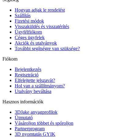
Hogyan adjak le rendelést
Szállítás
Fizetési módok
Visszaküldés és visszatérítés
Ügyfélfiókom
Céges ügyfelek
Akciók és utalványok
További segítségre van szüksége?
Fiókom
Bejelentkezés
Regisztráció
Elfelejtette jelszavát?
Hol van a szállítmányom?
Utalvány beváltása
Hasznos információk
3DJake anyagprofilok
Útmutató
Vásároljon többet és spóroljon
Partnerprogram
3D nyomtatás GYIK