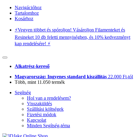
Navigációhoz
Tartalomhoz
Kosárhoz
⚡️Vegyen többet és spóroljon! Vásároljon Filamenteket és
Resineket 10 db feletti mennyiségben, és 10% kedvezményt
kap rendelésére! ⚡️
Alkatrész-kereső
Magyarország: Ingyenes standard kiszállítás
22.000 Ft-tól
Több, mint 11.050 termék
Segítség
Hol van a rendelésem?
Visszaküldés
Szállítási költségek
Fizetési módok
Kapcsolat
Minden Segítség-téma