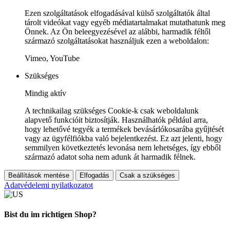
Ezen szolgáltatások elfogadásával külső szolgáltatók által
tárolt videókat vagy egyéb médiatartalmakat mutathatunk meg
Önnek. Az Ön beleegyezésével az alábbi, harmadik féltől
származó szolgáltatásokat használjuk ezen a weboldalon:
Vimeo, YouTube
Szükséges
Mindig aktív
A technikailag szükséges Cookie-k csak weboldalunk
alapvető funkcióit biztosítják. Használhatók például arra,
hogy lehetővé tegyék a termékek bevásárlókosarába gyűjtését
vagy az ügyfélfiókba való bejelentkezést. Ez azt jelenti, hogy
semmilyen következtetés levonása nem lehetséges, így ebből
származó adatot soha nem adunk át harmadik félnek.
Beállítások mentése
Elfogadás
Csak a szükséges
Adatvédelemi nyilatkozatot
Bist du im richtigen Shop?