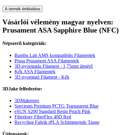
A termék értékelése
Vásárlói vélemény magyar nyelven:
Prusament ASA Sapphire Blue (NFC)
Népszerű kategóriák:
Bambu Lab AMS kompatibilis Filamentek
Prusa Prusament ASA Filamentek
3D-nyomtatás Filament - 1,75mm átmérő
Kék ASA Filamentek
3D nyomtató Filament - Kék
3DJake felfedezése:
3DMakerpro
Spectrum Premium PCTG Transparent Blue
eSUN S200 Standard Resin Peach Pink
Fiberlogy FiberFlex 40D Red
Recycling Fabrik rPLA Schimmernde Tanne
Újdonságok: