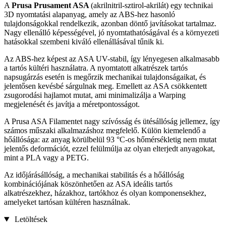
A
Prusa Prusament ASA
(akrilnitril-sztirol-akrilát) egy technikai
3D nyomtatási alapanyag, amely az ABS-hez hasonló
tulajdonságokkal rendelkezik, azonban döntő javításokat tartalmaz.
Nagy ellenálló képességével, jó nyomtathatóságával és a környezeti
hatásokkal szembeni kiváló ellenállásával tűnik ki.
Az ABS-hez képest az ASA UV-stabil, így lényegesen alkalmasabb
a tartós kültéri használatra. A nyomtatott alkatrészek tartós
napsugárzás esetén is megőrzik mechanikai tulajdonságaikat, és
jelentősen kevésbé sárgulnak meg. Emellett az ASA csökkentett
zsugorodási hajlamot mutat, ami minimalizálja a Warping
megjelenését és javítja a méretpontosságot.
A Prusa ASA Filamentet nagy szívósság és ütésállóság jellemez, így
számos műszaki alkalmazáshoz megfelelő. Külön kiemelendő a
hőállósága: az anyag körülbelül 93 °C-os hőmérsékletig nem mutat
jelentős deformációt, ezzel felülmúlja az olyan elterjedt anyagokat,
mint a PLA vagy a PETG.
Az időjárásállóság, a mechanikai stabilitás és a hőállóság
kombinációjának köszönhetően az ASA ideális tartós
alkatrészekhez, házakhoz, tartókhoz és olyan komponensekhez,
amelyeket tartósan kültéren használnak.
Letöltések