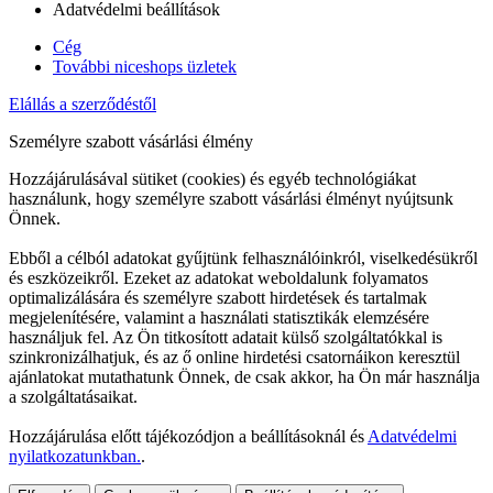
Adatvédelmi beállítások
Cég
További niceshops üzletek
Elállás a szerződéstől
Személyre szabott vásárlási élmény
Hozzájárulásával sütiket (cookies) és egyéb technológiákat
használunk, hogy személyre szabott vásárlási élményt nyújtsunk
Önnek.
Ebből a célból adatokat gyűjtünk felhasználóinkról, viselkedésükről
és eszközeikről. Ezeket az adatokat weboldalunk folyamatos
optimalizálására és személyre szabott hirdetések és tartalmak
megjelenítésére, valamint a használati statisztikák elemzésére
használjuk fel. Az Ön titkosított adatait külső szolgáltatókkal is
szinkronizálhatjuk, és az ő online hirdetési csatornáikon keresztül
ajánlatokat mutathatunk Önnek, de csak akkor, ha Ön már használja
a szolgáltatásaikat.
Hozzájárulása előtt tájékozódjon a beállításoknál és
Adatvédelmi
nyilatkozatunkban.
.