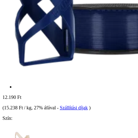
12.190 Ft
(
15.238 Ft / kg
, 27% áfával
-
Szállítási díjak
)
Szín: