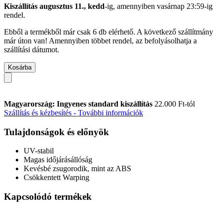
Kiszállítás augusztus 11., kedd
-ig, amennyiben
vasárnap 23:59-ig
rendel.
Ebből a termékből már csak 6 db elérhető. A következő szállítmány
már úton van! Amennyiben többet rendel, az befolyásolhatja a
szállítási dátumot.
Kosárba
Magyarország: Ingyenes standard kiszállítás
22.000 Ft-tól
Szállítás és kézbesítés - További információk
Tulajdonságok és előnyök
UV-stabil
Magas időjárásállóság
Kevésbé zsugorodik, mint az ABS
Csökkentett Warping
Kapcsolódó termékek