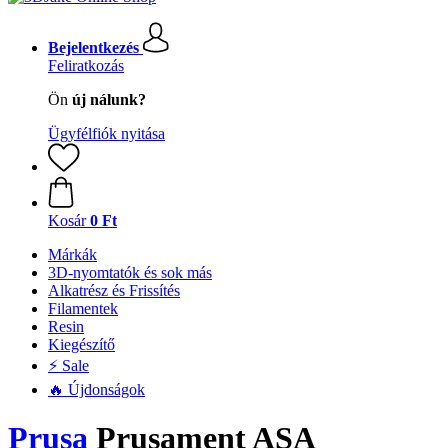
Bejelentkezés
Feliratkozás
Ön
új nálunk?
Ügyfélfiók nyitása
Kosár
0 Ft
Márkák
3D-nyomtatók és sok más
Alkatrész és Frissítés
Filamentek
Resin
Kiegészítő
⚡ Sale
🔥 Újdonságok
Prusa
Prusament ASA