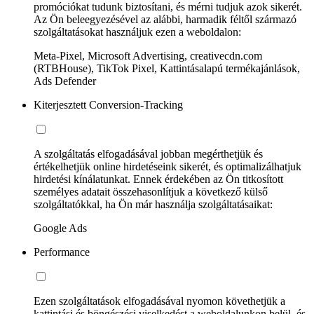
promóciókat tudunk biztosítani, és mérni tudjuk azok sikerét.
Az Ön beleegyezésével az alábbi, harmadik féltől származó
szolgáltatásokat használjuk ezen a weboldalon:
Meta-Pixel, Microsoft Advertising, creativecdn.com
(RTBHouse), TikTok Pixel, Kattintásalapú termékajánlások,
Ads Defender
Kiterjesztett Conversion-Tracking
A szolgáltatás elfogadásával jobban megérthetjük és
értékelhetjük online hirdetéseink sikerét, és optimalizálhatjuk
hirdetési kínálatunkat. Ennek érdekében az Ön titkosított
személyes adatait összehasonlítjuk a következő külső
szolgáltatókkal, ha Ön már használja szolgáltatásaikat:
Google Ads
Performance
Ezen szolgáltatások elfogadásával nyomon követhetjük a
kattintási és böngészési viselkedést a weboldalunkon belül, és