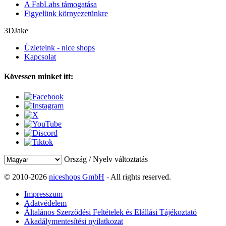
A FabLabs támogatása
Figyelünk környezetünkre
3DJake
Üzleteink - nice shops
Kapcsolat
Kövessen minket itt:
Ország / Nyelv változtatás
© 2010-2026
niceshops GmbH
- All rights reserved.
Impresszum
Adatvédelem
Általános Szerződési Feltételek és Elállási Tájékoztató
Akadálymentesítési nyilatkozat