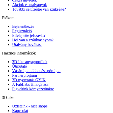
Céges ügyfelek
Akciók és utalványok
További segítségre van szüksége?
Fiókom
Bejelentkezés
Regisztráció
Elfelejtette jelszavát?
Hol van a szállítmányom?
Utalvány beváltása
Hasznos információk
3DJake anyagprofilok
Útmutató
Vásároljon többet és spóroljon
Partnerprogram
3D nyomtatás GYIK
A FabLabs támogatása
Figyelünk környezetünkre
3DJake
Üzleteink - nice shops
Kapcsolat