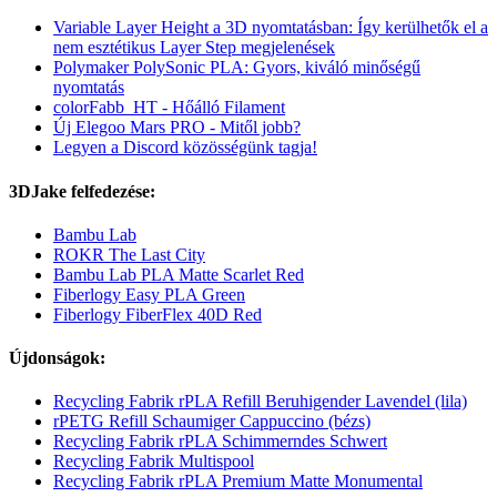
Variable Layer Height a 3D nyomtatásban: Így kerülhetők el a
nem esztétikus Layer Step megjelenések
Polymaker PolySonic PLA: Gyors, kiváló minőségű
nyomtatás
colorFabb_HT - Hőálló Filament
Új Elegoo Mars PRO - Mitől jobb?
Legyen a Discord közösségünk tagja!
3DJake felfedezése:
Bambu Lab
ROKR The Last City
Bambu Lab PLA Matte Scarlet Red
Fiberlogy Easy PLA Green
Fiberlogy FiberFlex 40D Red
Újdonságok:
Recycling Fabrik rPLA Refill Beruhigender Lavendel (lila)
rPETG Refill Schaumiger Cappuccino (bézs)
Recycling Fabrik rPLA Schimmerndes Schwert
Recycling Fabrik Multispool
Recycling Fabrik rPLA Premium Matte Monumental