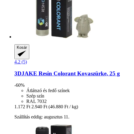
Kosár
4.2 (5)
3DJAKE
Resin Colorant Kovaszürke, 25 g
-60%
Átlátszó és fedő színek
Szép szín
RAL 7032
1.172 Ft
2.940 Ft
(46.880 Ft / kg)
Szállítás eddig: augusztus 11.