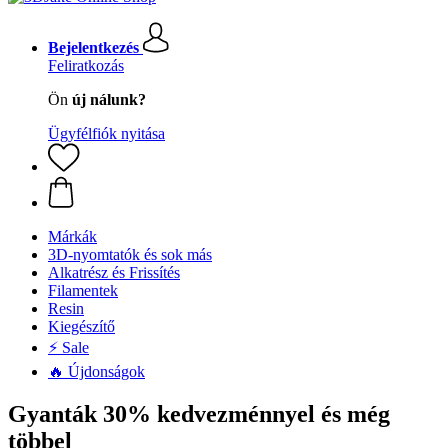
Bejelentkezés
Feliratkozás
Ön
új nálunk?
Ügyfélfiók nyitása
Márkák
3D-nyomtatók és sok más
Alkatrész és Frissítés
Filamentek
Resin
Kiegészítő
⚡ Sale
🔥 Újdonságok
Gyanták 30% kedvezménnyel és még
többel