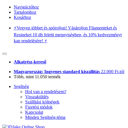
Navigációhoz
Tartalomhoz
Kosárhoz
⚡️Vegyen többet és spóroljon! Vásároljon Filamenteket és
Resineket 10 db feletti mennyiségben, és 10% kedvezményt
kap rendelésére! ⚡️
Alkatrész-kereső
Magyarország: Ingyenes standard kiszállítás
22.000 Ft-tól
Több, mint 11.050 termék
Segítség
Hol van a rendelésem?
Visszaküldés
Szállítási költségek
Fizetési módok
Kapcsolat
Minden Segítség-téma