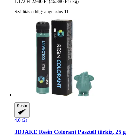
1.172 Ft
2.940 Ft
(46.880 Ft / kg)
Szállítás eddig: augusztus 11.
Kosár
4.0 (2)
3DJAKE
Resin Colorant Pasztell türkiz, 25 g