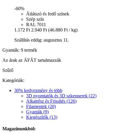
-60%
Átlátszó és fedő színek
Szép szín
RAL 7011
1.172 Ft
2.940 Ft
(46.880 Ft / kg)
Szállítás eddig: augusztus 11.
Gyanták: 9 termék
Az árak az ÁFÁT tartalmazzák
Szűrő
Kategóriák:
30% kedvezmény és több
3D nyomtatók és 3D szkennerek (22)
Alkatrész és Frissítés (126)
Filamentek (20)
Gyanták (9)
Kiegészítők (13)
Magazinunkból: