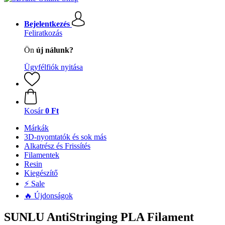
Bejelentkezés
Feliratkozás
Ön
új nálunk?
Ügyfélfiók nyitása
Kosár
0 Ft
Márkák
3D-nyomtatók és sok más
Alkatrész és Frissítés
Filamentek
Resin
Kiegészítő
⚡ Sale
🔥 Újdonságok
SUNLU AntiStringing PLA Filament