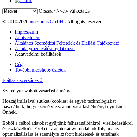
Ország / Nyelv változtatás
© 2010-2026
niceshops GmbH
- All rights reserved.
Impresszum
Adatvédelem
Általános Szerződési Feltételek és Elállási Tájékoztató
Akadálymentesítési nyilatkozat
Adatvédelmi beállítások
Cég
További niceshops üzletek
Elállás a szerződéstől
Személyre szabott vásárlási élmény
Hozzájárulásával sütiket (cookies) és egyéb technológiákat
használunk, hogy személyre szabott vásárlási élményt nyújtsunk
Önnek.
Ebből a célból adatokat gyűjtünk felhasználóinkról, viselkedésükről
és eszközeikről. Ezeket az adatokat weboldalunk folyamatos
optimalizálására és személyre szabott hirdetések és tartalmak