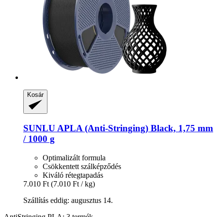
Kosár
SUNLU
APLA (Anti-​Stringing) Black, 1,75 mm
/ 1000 g
Optimalizált formula
Csökkentett szálképződés
Kiváló rétegtapadás
7.010 Ft
(7.010 Ft / kg)
Szállítás eddig: augusztus 14.
AntiStringing PLA: 3 termék