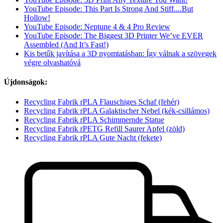
YouTube Episode: This Part Is Strong And Stiff....But
Hollow!
YouTube Episode: Neptune 4 & 4 Pro Review
YouTube Episode: The Biggest 3D Printer We’ve EVER
Assembled (And It’s Fast!)
Kis betűk javítása a 3D nyomtatásban: Így válnak a szövegek
végre olvashatóvá
Újdonságok:
Recycling Fabrik rPLA Flauschiges Schaf (fehér)
Recycling Fabrik rPLA Galaktischer Nebel (kék-csillámos)
Recycling Fabrik rPLA Schimmernde Statue
Recycling Fabrik rPETG Refill Saurer Apfel (zöld)
Recycling Fabrik rPLA Gute Nacht (fekete)