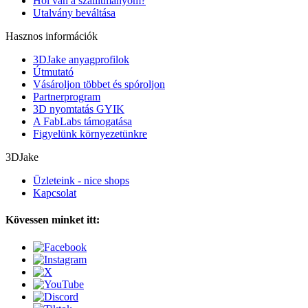
Hol van a szállítmányom?
Utalvány beváltása
Hasznos információk
3DJake anyagprofilok
Útmutató
Vásároljon többet és spóroljon
Partnerprogram
3D nyomtatás GYIK
A FabLabs támogatása
Figyelünk környezetünkre
3DJake
Üzleteink - nice shops
Kapcsolat
Kövessen minket itt: