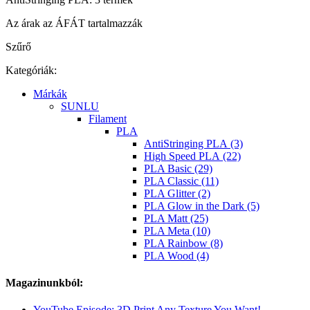
Az árak az ÁFÁT tartalmazzák
Szűrő
Kategóriák:
Márkák
SUNLU
Filament
PLA
AntiStringing PLA (3)
High Speed PLA (22)
PLA Basic (29)
PLA Classic (11)
PLA Glitter (2)
PLA Glow in the Dark (5)
PLA Matt (25)
PLA Meta (10)
PLA Rainbow (8)
PLA Wood (4)
Magazinunkból:
YouTube Episode: 3D Print Any Texture You Want!