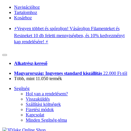
Navigációhoz
Tartalomhoz
Kosárhoz
⚡️Vegyen többet és spóroljon! Vásároljon Filamenteket és
Resineket 10 db feletti mennyiségben, és 10% kedvezményt
kap rendelésére! ⚡️
Alkatrész-kereső
Magyarország: Ingyenes standard kiszállítás
22.000 Ft-tól
Több, mint 11.050 termék
Segítség
Hol van a rendelésem?
Visszaküldés
Szállítási költségek
Fizetési módok
Kapcsolat
Minden Segítség-téma