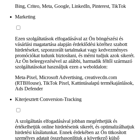
Bing, Criteo, Meta, Google, LinkedIn, Pinterest, TikTok
Marketing
Ezen szolgáltatások elfogadásával az Ön böngészési és
vásárlási magatartása alapján érdeklődési köréhez szabott
hirdetéseket, szponzorált tartalmakat vagy kedvezményes
promóciókat tudunk biztosítani, és mérni tudjuk azok sikerét.
Az Ön beleegyezésével az alábbi, harmadik féltől származó
szolgáltatásokat használjuk ezen a weboldalon:
Meta-Pixel, Microsoft Advertising, creativecdn.com
(RTBHouse), TikTok Pixel, Kattintásalapú termékajánlások,
Ads Defender
Kiterjesztett Conversion-Tracking
A szolgáltatás elfogadásával jobban megérthetjük és
értékelhetjük online hirdetéseink sikerét, és optimalizálhatjuk
hirdetési kínálatunkat. Ennek érdekében az Ön titkosított
személyes adatait összehasonlítjuk a következő külső