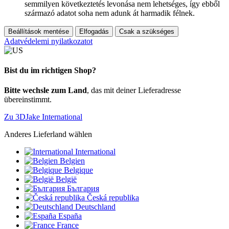
semmilyen következtetés levonása nem lehetséges, így ebből
származó adatot soha nem adunk át harmadik félnek.
Beállítások mentése
Elfogadás
Csak a szükséges
Adatvédelemi nyilatkozatot
Bist du im richtigen Shop?
Bitte wechsle zum Land
, das mit deiner Lieferadresse
übereinstimmt.
Zu 3DJake International
Anderes Lieferland wählen
International
Belgien
Belgique
België
България
Česká republika
Deutschland
España
France