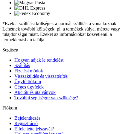
*Ezek a szállítási költségek a normál szállításra vonatkoznak.
Lehetnek további költségek, pl. a termékek súlya, mérete vagy
tulajdonságai miatt. Ezeket az információkat közvetlenül a
termékleírásban találja.
Segítség
Hogyan adjak le rendelést
Szállítás
Fizetési módok
Visszaküldés és visszatérítés
Ügyfélfiókom
Céges ügyfelek
Akciók és utalványok
További segítségre van szüksége?
Fiókom
Bejelentkezés
Regisztráció
Elfelejtette jelszavát?