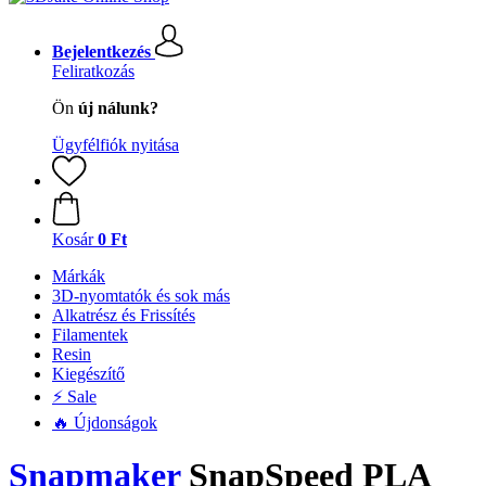
Bejelentkezés
Feliratkozás
Ön
új nálunk?
Ügyfélfiók nyitása
Kosár
0 Ft
Márkák
3D-nyomtatók és sok más
Alkatrész és Frissítés
Filamentek
Resin
Kiegészítő
⚡ Sale
🔥 Újdonságok
Snapmaker
SnapSpeed PLA