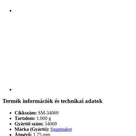
Termék információk és technikai adatok
Cikkszám:
SM-34069
Tartalom:
1.000 g
Gyártói szám:
34069
Márka (Gyártó):
Snapmaker
Átmérő:
1,75 mm