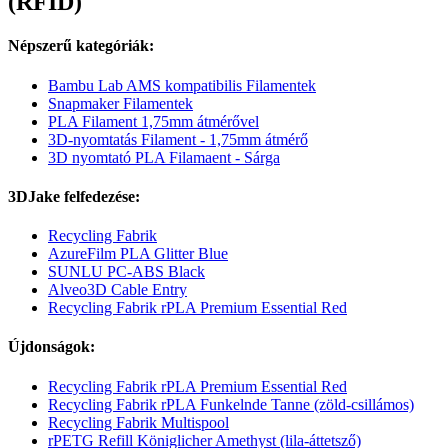
(RFID)
Népszerű kategóriák:
Bambu Lab AMS kompatibilis Filamentek
Snapmaker Filamentek
PLA Filament 1,75mm átmérővel
3D-nyomtatás Filament - 1,75mm átmérő
3D nyomtató PLA Filamaent - Sárga
3DJake felfedezése:
Recycling Fabrik
AzureFilm PLA Glitter Blue
SUNLU PC-ABS Black
Alveo3D Cable Entry
Recycling Fabrik rPLA Premium Essential Red
Újdonságok:
Recycling Fabrik rPLA Premium Essential Red
Recycling Fabrik rPLA Funkelnde Tanne (zöld-csillámos)
Recycling Fabrik Multispool
rPETG Refill Königlicher Amethyst (lila-áttetsző)