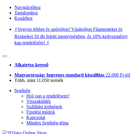
Navigációhoz
Tartalomhoz
Kosárhoz
⚡️Vegyen többet és spóroljon! Vásároljon Filamenteket és
Resineket 10 db feletti mennyiségben, és 10% kedvezményt
kap rendelésére! ⚡️
Alkatrész-kereső
Magyarország: Ingyenes standard kiszállítás
22.000 Ft-tól
Több, mint 11.050 termék
Segítség
Hol van a rendelésem?
Visszaküldés
Szállítási költségek
Fizetési módok
Kapcsolat
Minden Segítség-téma