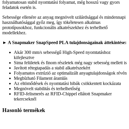
folyamatosan stabil nyomtatási folyamat, még hosszú vagy gyors
feladatok esetén is.
Sebessége ellenére az anyag megnövelt szilárdsággal és mindennapi
használhatósággal győz meg, így tökéletesen alkalmas
prototípusokhoz, funkcionális alkatrészekhez és terhelhető
modellekhez.
► A Snapmaker SnapSpeed PLA tulajdonságainak áttekintése:
Akár 300 mm/s sebességű High-Speed nyomtatáshoz
kifejlesztve
Sima felületek és finom részletek még nagy sebesség mellett is
Javított rétegtapadás a stabil alkatrészekért
Folyamatos extrúzió az optimalizált anyagtulajdonságok révén
Megbízható Filament áramlás
Az eltömődések és nyomtatási hibák csökkentett kockázata
Megnövelt stabilitás és terhelhetőség
RFID-felismerés az RFID-Chippel ellátott Snapmaker
tekercseknél
Hasonló termékek