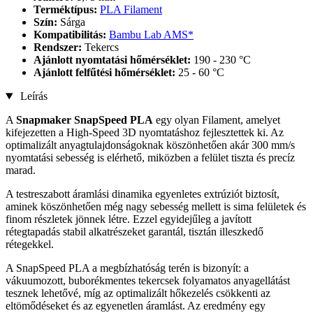
Terméktípus:
PLA Filament
Szín:
Sárga
Kompatibilitás:
Bambu Lab AMS*
Rendszer:
Tekercs
Ajánlott nyomtatási hőmérséklet:
190 - 230 °C
Ajánlott felfűtési hőmérséklet:
25 - 60 °C
Leírás
A
Snapmaker SnapSpeed PLA
egy olyan Filament, amelyet
kifejezetten a High-Speed 3D nyomtatáshoz fejlesztettek ki. Az
optimalizált anyagtulajdonságoknak köszönhetően akár 300 mm/s
nyomtatási sebesség is elérhető, miközben a felület tiszta és precíz
marad.
A testreszabott áramlási dinamika egyenletes extrúziót biztosít,
aminek köszönhetően még nagy sebesség mellett is sima felületek és
finom részletek jönnek létre. Ezzel egyidejűleg a javított
rétegtapadás stabil alkatrészeket garantál, tisztán illeszkedő
rétegekkel.
A SnapSpeed PLA a megbízhatóság terén is bizonyít: a
vákuumozott, buborékmentes tekercsek folyamatos anyagellátást
tesznek lehetővé, míg az optimalizált hőkezelés csökkenti az
eltömődéseket és az egyenetlen áramlást. Az eredmény egy